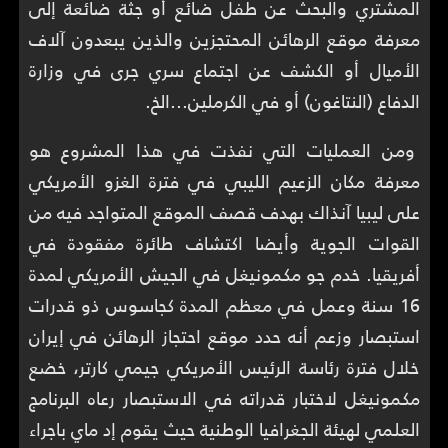
المشتري والبحث عن طفل ضائع أو جثة ضائعة إلى
معرفة موقع الرهائن المحتجزين والذين يبعدون آلاف
الأميال أو الكشف عن اجتماع سري جرى في وزارة
الدفاع (النتاغون) أو في الكرملين...الخ.
ومن العمليات التي نفذت في هذا المشروع هو
معرفة مكان الزعيم الليبي في فترة الغزو الأمريكي
على ليبيا آنذاك بهدف قصف الموقع المتواجد فيه من
القوات الجوية وأيضا اكتشاف طائرة مفقودة في
أفريقيا. خدم جو مكمونيغل في الجيش الأمريكي لمدة
16 سنة وعمل في معظم المدة كجاسوس ذو قدرات
استبصار وزعم أنه حدد موقع احتجاز الرهائن في إيران
خلال فترة رئاسة الرئيس الأمريكي جيمي كارتر، خضع
مكمونيغل لاختبار قدراته في الاستبصار رعاه البرنامج
العلمي لهيئة الجغرافيا الوطنية حيث يقوم إد ماي باجراء