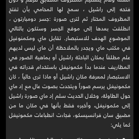
فتحه إلى راشيل ، سمح لها المحامي بأن تفتح
المظروف المختار ثم لترى صورة :جسر دومبارتون ،
انطلقت بعدها إلى موقع الجسر وستكون بالتالي
الموضوع الهدف للاستبصار. تقابل ماي ومكمنوغيل
في مكتب ماي ويجدر بالملاحظة أن ماي ليس لديهم
علم مطلقاُ بمكان الباحثة راشيل أو بماهية الصور في
المظاريف عندما بدأ مكمونيغل باستخدام قدراته في
الاستبصار لمعرفة مكان راشيل أو ماذا ترى حالياُ ، كان
مكمونيغل يرسم صوراُ ويتحدث بصوت عال مع إد ماي
حول الطاولة، وخلال الحديث سلم إد ماي صورة راشيل
إلى مكمونيغل، وأخبره فقط بأنها في مكان ما من
مضيق سان فرانسيسكو، فجاءت انطباعات مكمونيغل
كما يلي: