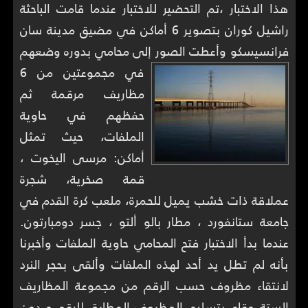
هذا الاختبار ،تم التحضير للاختبار عندما قامت الباحثة
راشيل كوران بتصوير 6 أماكن في مضيق مدينة سان
فرانسيسكو وأعطت الصور إلى محامي بدوره وضعهم
في مجموعتين من 6
مظاريف مرقمة ثم
حفظهم في حاوية
الملفات، حيث تمثل
أماكن: مرسى اليخوت ،
قمة صخرية، شجرة
عملاقة ذات خشب يميل للحمرة، ملعب كرة القدم في
جامعة ستانفورد ، مطار بالو ألتو ، جسر دومبارتون.
عندما بدأ الاختبار فتح المحامي حاوية الملفات وأخبرنا
بأنه لم تطل يد أحد لهذه الملفات وألقى بحجر النرد
لانتقاء مظروف حسب الرقم من مجموعة المظاريف
الستة وقام يتسليم المظروف المطابق للرقم و دون