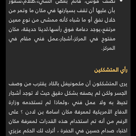
نصف قوس، قاتم بعض الشيء،ظلام،شعور
بأن عليها أن تقف بسيارتها في مكان ما وتمر من
خلال نفق أو ما شباه كأنه ممشى من نوع معين
مرتفع،يوجد دعامة فوق رأسها،لدينا حديقة، مكان
مفتوح في المركز،أشجار،عمل فني مقام في
المركز.
رأي المتشككين
يرى المتشككون أن مكمونيغل بالكاد يقترب من وصف
الجسر ولكن لم يصفه بشكل دقيق حيث لا توجد أشجار
تحيط به ولا عمل فني ،ولماذا لم تستخدمه وزارة
الدفاع الأمريكية لمعرفة مكان اسامة بن لادن ؟ على
الرغم من أنه تم استخدام هذه القدرات لمعرفة مكان
اختباء صدام حسين في الحفرة ، أترك لك الحكم عزيزي