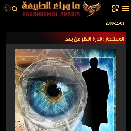
☾
الرئيسية
2008-11-01
مقالات
الاستبصار : قدرة النظر عن بعد
قصص واقعية
أخبار
تحقيقات
ركن الخيال
كتب
عن الموقع
ENGLISH