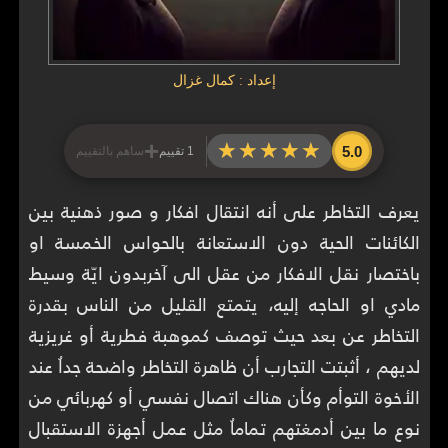
إعداد : كمال غزال
+
★★★★★
★★★★★
5.0
1 تقييم
ساهم بالتقييم
يعرف التخاطر على أنه انتقال افكار و صور ذهنية بين
الكائنات الحية دون الاستعانة بالحواس الخمسة او
باختصار نقل الافكار من عقل الى آخربدون ايّة وسيط
مادي او الحاجه إليه، يتمتع القليل من الناس بقدرة
التخاطر عن بعد حيث توصف كموهبة فطرية أو غريزية
لديهم ، أثبتت التجارب أن ظاهرة التخاطر واضحة جداُ عند
الأخوة التوأم وكأن هناك اتصال نفسي أو كهربائي من
نوع ما بين أدمغتهم تماماُ مثل عمل أجهزة الاستقبال