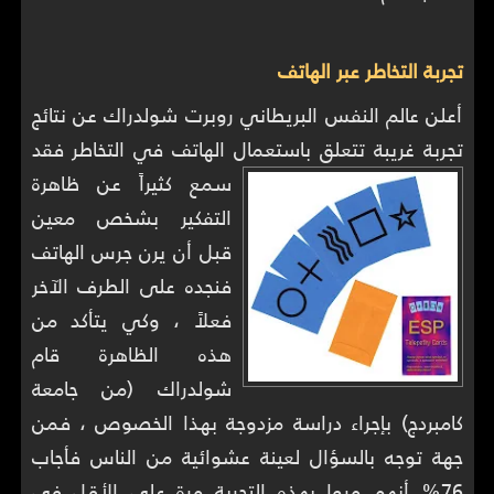
تجربة التخاطر عبر الهاتف
أعلن عالم النفس البريطاني روبرت شولدراك عن نتائج
تجربة غريبة تتعلق باستعمال الهاتف في التخاطر فقد
سمع كثيراً عن ظاهرة
التفكير بشخص معين
قبل أن يرن جرس الهاتف
فنجده على الطرف الآخر
فعلاً ، وكي يتأكد من
هذه الظاهرة قام
شولدراك (من جامعة
كامبردج) بإجراء دراسة مزدوجة بهذا الخصوص ، فمن
جهة توجه بالسؤال لعينة عشوائية من الناس فأجاب
76% أنهم مروا بهذه التجربة مرة على الأقل في