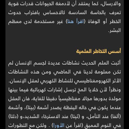
والارسال، كما يعتقد أن لأدمغة الحيوانات قدرات قوية
تعرف بالحاسة السادسة كالاحساس بافتراب حدوث
الخطر أو الوفاة (
اقرأ هنا
) غير مستخدمة لدى معظم
البشر.
أسس التخاطر العلمية
أثبت العلم الحديث نشاطات عديدة لجسم الإنسان لم
تكن معلومة لدينا في الماضي ومن هذه النشاطات
الأثر الكهرومغناطيسي للنشاط الكهربي لعقل الإنسان.
ونظراً لأن خلايا المخ ترسل إشارات كهربائية فيما بينها
مولدة بدورها مجالا مغناطيسياً دقيقا للغاية، فان العقل
عندما يكون في حاله اليقظة يصدر أشعة (بيتا)، وأشعة
(ألفا) عند التأمل، و (ثيتا) عند الاسترخاء الشديد،و (دلتا)
في النوم العميق (اقرأ عن
الأورا
) . ولكن مع التطورات