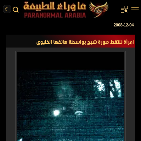
☾
الرئيسية
2008-12-04
مقالات
امرأة تلتقط صورة شبح بواسطة هاتفها الخليوي
قصص واقعية
أخبار
تحقيقات
ركن الخيال
كتب
عن الموقع
ENGLISH