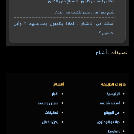
مثالان لتفسير ظهور الأشباح في الصور
شبح يقرأ في متجر للكتب في لندن
أسئلة عن الأشباح : لماذا يظهرون بملابسهم ؟ وأين
يختفون ؟
تصنيفات :
أشباح
ما وراء الطبيعة
أقسام
الرئيسية
أخبار
أسئلة شائعة
قصص واقعية
عن الموقع
تحقيقات
صانعو المحتوى
ركن الخيال
English