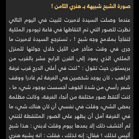
صورة الشبح شبيهة بـ هنري الثامن !
عندما وصلت السيدة لامبرت للبيت في اليوم التالي
نظرت للصور التي تم التقاطها في قاعة تيودور الملكية
لتفاجأ بملامح وجه شبح ! ، تسترجع السيدة لامبرت ما
جرى في وقت متأخر من الليل خلال جولتها للمنزل
الملكي الذي يعود إلى القرن الرابع عشر بالقرب من
بريستون حيث تقول : "كنت في أعلى الدرج قرب غرفة
الراهب ، كان يوجد شخصين في الغرفة ثم غادرا ووقف
شعر رأسي من شدة الخوف أحسست بوجود شيء ما ،
كنت ألتقط صور مختلفة من أنحاء الغرفة، وكانت مظلمة
بعض الشيء وقلت في نفسي أن كان هناك شيء ما
في الغرفة آمل أن يظهر على الصور الملتقطة لكنني
لم أكتشف ذلك إلا بعدها بيوم وقلت لابني : هذا شبح
أليس كذلك ؟ فقال: إنه كذلك ، فقلت : انه يشبه هنري