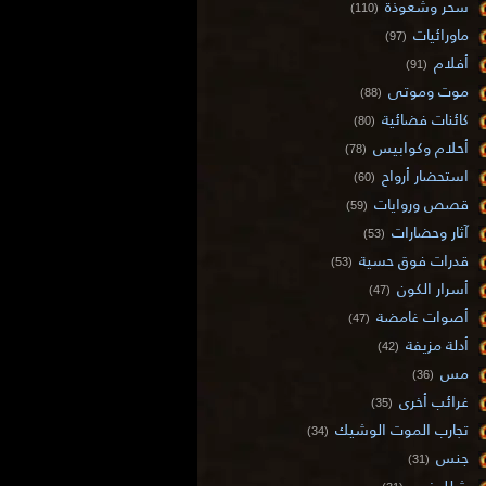
سحر وشعوذة
(110)
ماورائيات
(97)
أفلام
(91)
موت وموتى
(88)
كائنات فضائية
(80)
أحلام وكوابيس
(78)
استحضار أرواح
(60)
قصص وروايات
(59)
آثار وحضارات
(53)
قدرات فوق حسية
(53)
أسرار الكون
(47)
أصوات غامضة
(47)
أدلة مزيفة
(42)
مس
(36)
غرائب أخرى
(35)
تجارب الموت الوشيك
(34)
جنس
(31)
شلل نوم