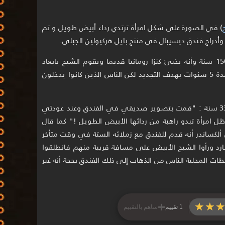
) في الصورة على شكل امرأة ترتدي رداء أبيض طويل و تم
راج فندق ديسيبال في منتج بايل هركيولين الجبلي.
يقال أن الفندق الذي يعود إلى أكثر من 150 سنة وأنه يخبئ كنزاً رومانيا قديماً ويقوم الشبح يابعاد
صائدي الكنوز. وللعلم تم إغلاق الفندق لمدة 5 سنوات بهدف التجديد لكن الناس الذين كانوا يدخلون
تقول فيكتوريا أيوفان البالغة من العمر 33 سنة : "قمت بتصوير صديقي في الفندق وعند عودتي
 امرأة تبدو راهبة من ردائها الأبيض الطويل !" كما قال
ألكساندر أنه قدم للفندق مع زملائه الستة في وقت متأخر
بارد ورأوا الشبح الأبيض على مسافة قريبة منهم فانطلقوا
ات المحلية الناس من الذهاب إلى ذلك الفندق بحجة أنه غير
+
★★
★★
1 تقييم
ساهم بالتقييم