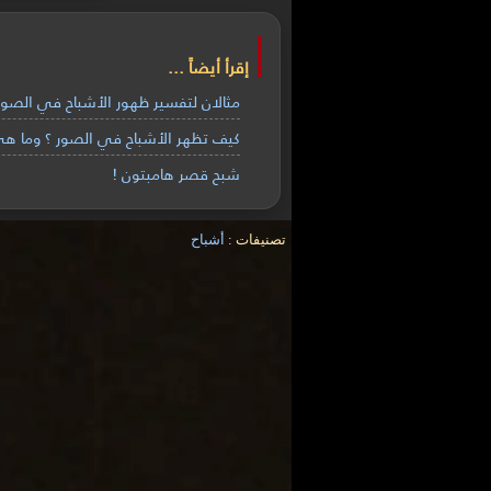
إقرأ أيضاً ...
مثالان لتفسير ظهور الأشباح في الصور
كيف تظهر الأشباح في الصور ؟ وما هي
شبح قصر هامبتون !
تصنيفات :
أشباح