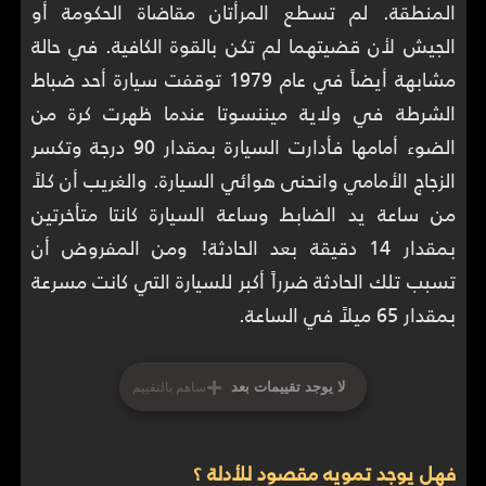
المنطقة. لم تسطع المرأتان مقاضاة الحكومة أو
الجيش لأن قضيتهما لم تكن بالقوة الكافية. في حالة
مشابهة أيضاً في عام 1979 توقفت سيارة أحد ضباط
الشرطة في ولاية ميننسوتا عندما ظهرت كرة من
الضوء أمامها فأدارت السيارة بمقدار 90 درجة وتكسر
الزجاج الأمامي وانحنى هوائي السيارة. والغريب أن كلاً
من ساعة يد الضابط وساعة السيارة كانتا متأخرتين
بمقدار 14 دقيقة بعد الحادثة! ومن المفروض أن
تسبب تلك الحادثة ضرراً أكبر للسيارة التي كانت مسرعة
بمقدار 65 ميلاً في الساعة.
+
لا يوجد تقييمات بعد
ساهم بالتقييم
فهل يوجد تمويه مقصود للأدلة ؟