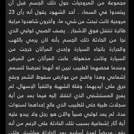
مجموعة من المروحيات حول ذلك الجسم قبل أن
يبتعدوا في السماء . أحد الشهود يقول أنه رأى 23
مروحية كانت تبحث عن شيء ما، وآخرون شاهدوا مركبة
طائرة تنتقل فوق الأشجار . يصف الصبي كولبي الذي
نجا من الحادثة ذلك الجسم بأنه كان يرمي باللهب
والحرارة باتجاه السيارة وإحدى المرأتان خرجت من
السيارة وكانت مذهولة. عانت المرأتان من المرض
وعندما فحصهما الطبيب تبين له أنهما تعرضتا لتسمم
إشعاعي وهذا واضح من عوارض سقوط الشعر وبقع
حرق على أيديهما، وقلة الشهية والتقيأ الإسهال. لم
يفرج المستشفى الذي انتقلا إليه فيما بعد عن أية
سجلات طبية حتى للطبيب الذي عالج إحداهما لسنوات
عدة. لم يعد كولبي صبياً والآن هو رجل ولا يبدو عليه
أية آثار إشعاعية بسبب تلك الحادثة على الرغم من أنه
بقي مريضاً لعدة أسابيع بعد الحادثة مباشرة، ولكن