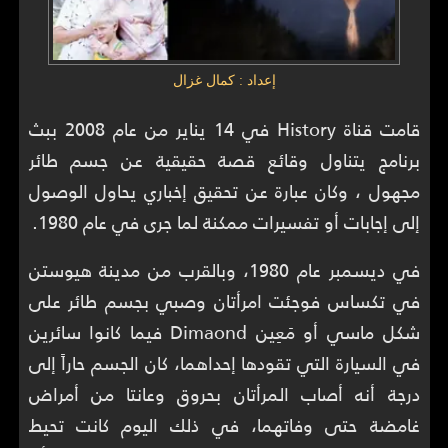
إعداد : كمال غزال
قامت قناة History في 14 يناير من عام 2008 ببث
برنامج يتناول وقائع قصة حقيقية عن جسم طائر
مجهول ، وكان عبارة عن تحقيق إخباري يحاول الوصول
إلى إجابات أو تفسيرات ممكنة لما جرى في عام 1980.
في ديسمبر عام 1980، وبالقرب من مدينة هيوستن
في تكساس فوجئت امرأتان وصبي بجسم طائر على
شكل ماسي أو مَعِين Dimaond فيما كانوا سائرين
في السيارة التي تقودها إحداهما، كان الجسم حاراً إلى
درجة أنه أصاب المرأتان بحروق وعانتا من أمراض
غامضة حتى وفاتهما، في ذلك اليوم كانت تحيط