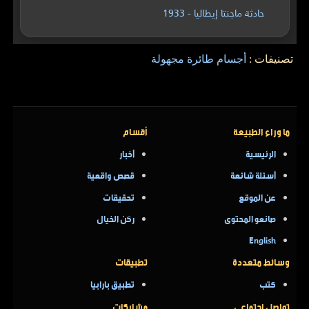
حادثة ماجنتا إيطاليا - 1933
تصنيفات :
أجسام طائرة مجهولة
ما وراء الطبيعة
أقسام
الرئيسية
أخبار
أسئلة شائعة
قصص واقعية
عن الموقع
تحقيقات
صانعو المحتوى
ركن الخيال
English
وسائط متعددة
تطبيقات
كتب
تطبيق بارابيا
تواصل اجتماعي
مشاركات