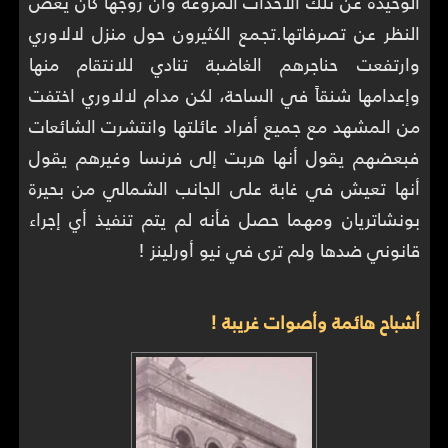
الوحيدة عن تلك الأحداث المروعة وأن زوجها كان يغض
النظر عن تصرفاتها.تجمع الكثيرون حول منزل لالاوري
وارتفعت حناجرهم الغاضبة تنادي للانتقام منها
وإعدامها شنقاً في الساحة، لكن مدام لالاوري اختفت
من المشهد مع جميع أفراد عائلتها وانتشرت الشائعات
فبعضهم يقول أنها هربت إلى فرنسا وغيرهم يقول
أنها تعيش في غابة على الجانب الشمالي من بحيرة
بونشاتريان ومهما حصل فأنه لم يتم تنفيذ أي إجراء
قانوني ضدها ولم ترى في نيو أورلينز !
أشباح هائمة وأصوات غريبة !