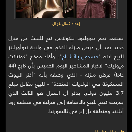
إعداد كمال غزال
يستعد نجم هووليود نيكولاس كيج للبحث عن منزل
جديد بعد أن عرض منزله الفخم في ولاية نيوأورلينز
للبيع لانه "
مسكون بالأشباح
". وأفاد موقع "كونتاكت
ميوزيك" لاخبار المشاهير اليوم الخميس بأن كايج (44
عاما) عرض منزله - الذي وصفه بأنه "أكثر البيوت
المسكونة في الولايات المتحدة" - للبيع مقابل مبلغ
3.7 مليون دولار. يذكر أن المنزل هو الثالث الذي
يعرضه كيدج للبيع بالاضافة إلى منزليه في منطقة رود
أيلاند ومنطقة بل إير في كاليفورنيا.