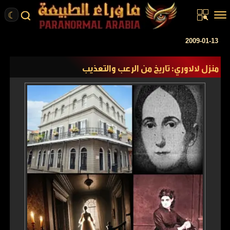
☾
الرئيسية
2009-01-13
مقالات
منزل لالاوري: تاريخ من الرعب والتعذيب
قصص واقعية
أخبار
تحقيقات
ركن الخيال
كتب
عن الموقع
ENGLISH