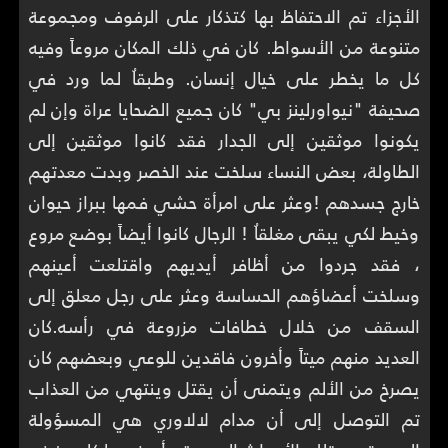
الأجزاء تم الاحتفاظ بها كتذكار على الرفوف ومجموعة
متنوعة من الأسواط. كان في ذلك المكان مروعاً وفيه
كل ما يخطر على خيال إنسان. وطبقاُ لما ورد في
صحيفة "نيواورلينز بي" كان جميع الضحايا عراة وإن لم
يكونوا موثقين إلى الجدار فقد كانوا موثقين إلى
الطاولة، بعض النساء سلخت عند الخصر وبدت معدتهم
خارج جسدهم !وعثر على امرأة حشي فمها ببراز حيوان
وخيط لكي يبقى مغلقاُ ! الرجال كانوا أيضاً بوضع مروع
، فقد جردوا من أظافر أيديهم واقتلعت أعينهم
وسلخت أعضاؤهم الحساسة وعثر على رجل معلق إلى
السقف من خلال خطافات مزروعة في رأسه.كان
العديد منهم ميتاً وأخرون فاقدين للوعي وبعضهم كان
يصرخ من الألم ويتمنى أن يقتل وينتهي من العذاب
تم التوصل إلى أن مدام لالاوري هي المسؤولة