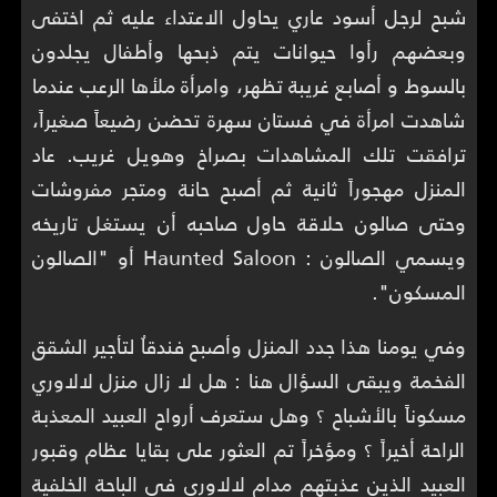
شبح لرجل أسود عاري يحاول الاعتداء عليه ثم اختفى
وبعضهم رأوا حيوانات يتم ذبحها وأطفال يجلدون
بالسوط و أصابع غريبة تظهر، وامرأة ملأها الرعب عندما
شاهدت امرأة في فستان سهرة تحضن رضيعاً صغيراً،
ترافقت تلك المشاهدات بصراخ وهويل غريب. عاد
المنزل مهجوراً ثانية ثم أصبح حانة ومتجر مفروشات
وحتى صالون حلاقة حاول صاحبه أن يستغل تاريخه
ويسمي الصالون : Haunted Saloon أو "الصالون
المسكون".
وفي يومنا هذا جدد المنزل وأصبح فندقاُ لتأجير الشقق
الفخمة ويبقى السؤال هنا : هل لا زال منزل لالاوري
مسكوناً بالأشباح ؟ وهل ستعرف أرواح العبيد المعذبة
الراحة أخيراً ؟ ومؤخراً تم العثور على بقايا عظام وقبور
العبيد الذين عذبتهم مدام لالاوري في الباحة الخلفية