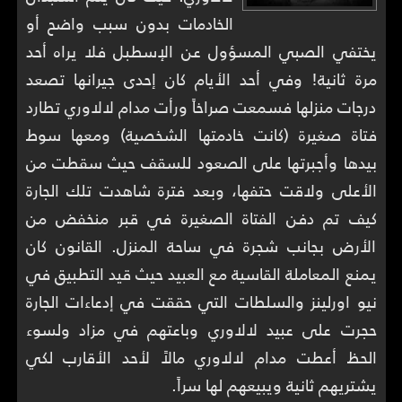
الخادمات بدون سبب واضح أو
يختفي الصبي المسؤول عن الإسطبل فلا يراه أحد
مرة ثانية! وفي أحد الأيام كان إحدى جيرانها تصعد
درجات منزلها فسمعت صراخاً ورأت مدام لالاوري تطارد
فتاة صغيرة (كانت خادمتها الشخصية) ومعها سوط
بيدها وأجبرتها على الصعود للسقف حيث سقطت من
الأعلى ولاقت حتفها، وبعد فترة شاهدت تلك الجارة
كيف تم دفن الفتاة الصغيرة في قبر منخفض من
الأرض بجانب شجرة في ساحة المنزل. القانون كان
يمنع المعاملة القاسية مع العبيد حيث قيد التطبيق في
نيو اورلينز والسلطات التي حققت في إدعاءات الجارة
حجرت على عبيد لالاوري وباعتهم في مزاد ولسوء
الحظ أعطت مدام لالاوري مالاً لأحد الأقارب لكي
يشتريهم ثانية ويبيعهم لها سراً.