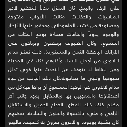
على الرخاء والبذخ. كان المنزل مكاناُ للتحضير لأكبر
المناسبات والحفلات وكانت الأبواب مفتوحة
ومصنوعة من خشب الماهوجاني ومحفور عليها الأزهار
والوجوه يدوياً والقاعات مضاءة بوهج المئات من
الشموع، وكان الضيوف يرقصون ويرتاحون على
الأرائك الباهظة الثمن والمستوردة. كانت تعتبر مدام
لالاوري من أجمل النساء وأكثرهم ذكاء في المدينة
ومن يلقاها لا يتوقف عن التحدث عنها فهي تدلل
ضيوفها وتلبي ما يحتاجونه.كان ذلك الجانب من حياة
مدام لالاوري هو الوحيد المسموح أن يراها فيه كل من
أصدقاؤها والمعجبين بها وبالمقابل يوجد جانب آخر
مظلم خلف ذلك المظهر الخداع الجميل والاستقبال
الراقي و مليء بالقسوة والجنون والسادية، بعضهم
كان يشتبه بوجوده والآخرون يقرون به كحقيقة. فالبهو