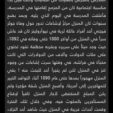
مناسبة اجتماعية كان من المزمع إقامتها في المدرسة،
فأغلقت المدرسة في اليوم الذي يليه. وبعد بضع
سنوات كان المنزل مركزً لإشاعات تدور حول وفاة جولز
فيجني أحد أفراد عائلة ثرية في نيوأرولينز كان قد عاش
سراً في المنزل من أواخر 1880 حتى وفاته في 1892،
حيث وجد ميتاً على سريره وبقربه محظفة نقود تحتوي
على مئات الدولات وآلاف من الدولارات التي كانت
مخبأة في فراشه، في وقتها سرت إشاعات عن وجود
كنز في المنزل لكن لم يتجرأ أحد للبحث عنه ! بقي
المنزل مهجوراُ بعدها حتى عام 1890 أثناء التوافد الكبير
للمهاجرين إلى أمريكا، وأصبح المنزل شقة مؤجرة ولم
يكن المبلغ المنخفض لآجار المنزل كافياً لإقناع
المستأجرين بالمكوث فيه، وفي خلال تلك الفترة
وقعت أحداث غريبة في المنزل حيث شاهد أحد النزلاء