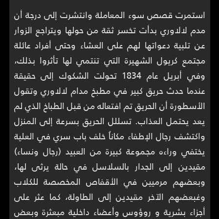
استمرت قصص سوء المعاملة وانتشرت إلى درجة أن
مدم لالاوري بدأت تخسر ثقة من حولها ويتراجع الزوار
عن تلبية دعواتها لهم على العشاء وحتى أفراد عائلة
مجتمع كريول الشهيرة التي تنتمي لها تأثروا بذلك،
وفي أبريل عام 1834 تحولت الشكوك إلى حقيقة
عندما حدث حريق كبير في مطبخ مدام لالاوري وتقول
الأسطورة أن الحريق تم افتعاله من قبل الطباخ الذي لم
يعد يحتمل العذاب. تسللل الحريق بسرعة إلى المنزل
واكتشف رجال الإطفاء مكاناُ خلف باب سري في العلية
يختفي وراءه مجموعة كبيرة من العبيد (رجال ونساء)
مقيدين إلى الجدار بالسلاسل في حالة يرثى لها،
وبعضهم مرميين في الأقفاص المخصصة للكلاب
وغبعضهم الآخر مقيدين إلى الطاولة، كما عثر على
أجزاء بشرية و روؤوس وأعضاء داخلية مبعثرة وبعض