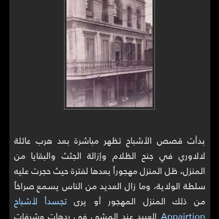
بدأت قصص الأشباح تظهر مباشرة بعد هرب عائلة
لالاوري في جنح الظلام وإزالة الجثث والبقايا من
المنزل، ظل المنزل مهجوراُ بعدها لفترة حيث حجرت عليه
سلطة الولاية، وما زال العديد من الناس يسمع صراخاُ
من ذلك المنزل المهجور أو يرى
تجسداً لأشباح
Appairtion
العبيد عند المشي في ردهات وشرفات