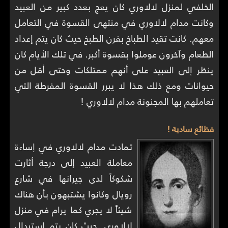
الخلفي لمنزل لالاوري كان يعج بعدد كبير من العبيد
وكانت مدام لالاوري في منتهى القسوة في التعامل
معهم. كانت تقيد الطباخ بفرن الطبخ حيث كان يتم إعداد
الطعام وآخرون عوملوا بقسوة أكبر. في تلك الأيام كان
ينظر إلى العبيد على أنهم ممتلكات وحتى أقل من
حيوانات ومع ذلك هذا لا يبرر القسوة المفرطة التي
تعاملهم بها المجنونة مدام لالاوري !
فظائع سادية !
تمادت مدام لالاوري في إساءة
معاملة العبيد إلى درجة أثارت
شكوكاً لدى جيرانها في شارع
رويال وكانوا يشتبهون بأن هناك
شيئاً لا يجري كما يرام في منزل
لالاوري. حيث كان يتم استبدال