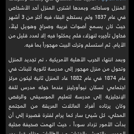
المنزل وساحاته، وبعدها اشترى المنزل أحد الأشخاص
في عام 1837 ولم يستطع البقاء فيه أكثر من 3 أشهر
حيث كان يسمع أصوات غريبة وصراخ وهويل ليلاً،
فحاول تأجيره لنهزلاء فلم يمكثوا فيه إلا لعدد قليل من
الأيام. ثم استسلم وترك البيت مهجوراً بما فيه.
وبعد انتهاء الحرب الأهلية الأمريكية ، تم تجديد المنزل
وتحول من منزل مهجور إلى مدرسة ثانوية للبنات في
عام 1874 في عام 1882 عاد المنزل ثانية ليكون مركز
اجتماعي لسكان نيوأورلينز عندما حوله مدرس للغة
الإنجليزية إلى مدرسة لتعليم الموسيقى والرقص
وكان يرتاده أفراد العائلات العريقة من المجتمع
المحلي، كل شيئ سار كما يرام لفترة قصيرة إلى أن
بدأت الأمور تزداد سوءاً ، حيث اتهمت صحيفة محلية
المدرس بالتحرش بالفتيات من الطالبات وذلك قبل بدء