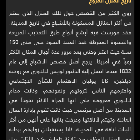
تاريخ المنزل المروع
روي الكثير من القصص حول ذلك المنزل الذي يعتبر
من أكثر المنازل المسكونة بالأشباح في تاريخ المدينة.
فقد مورست فيه أبشع أنواع طرق التعذيب المريعة
والقسوة المفرطة ضد العبيد السود على مدى 150
سنة حيث اعتبر وحتى بعد مرور عدة أجيال المكان الأكثر
رعباً في أمريكا. يرجع أصل قصص الأشباح إلى عام
1832 عندما انتقل إليه الدكتور لويس لالاوري مع زوجته
ديلفين، كانا يوليان الاهتمام للشأن الاجتماعي
واحترمهم الناس لثروتهم ونفوذهم، وكانت مدام
لالاوري معروفة على أنها المرأة الأكثر نفوذاُ في
المدينة من أصل فرنسي حيث كانت تقوم بإدارة اعمال
العائلة وتهتم لأناقتها وعرفت بناتها على أنهن من أكثر
البنات أناقة في المدينة. كانا يستقبلان زوارهم برحابة
في المنزل المؤلف من ثلاثة طوابق وكان الأثاث يدل