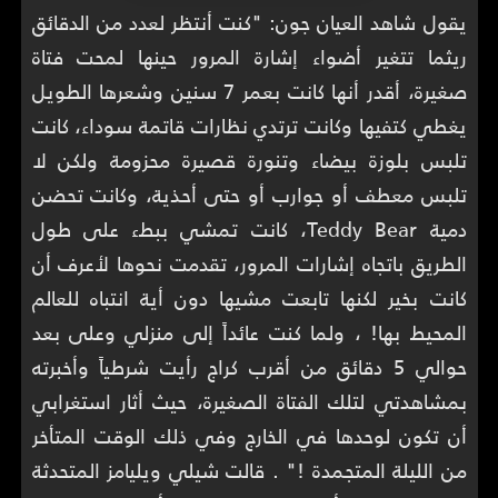
يقول شاهد العيان جون: "كنت أنتظر لعدد من الدقائق
ريثما تتغير أضواء إشارة المرور حينها لمحت فتاة
صغيرة، أقدر أنها كانت بعمر 7 سنين وشعرها الطويل
يغطي كتفيها وكانت ترتدي نظارات قاتمة سوداء، كانت
تلبس بلوزة بيضاء وتنورة قصيرة محزومة ولكن لا
تلبس معطف أو جوارب أو حتى أحذية، وكانت تحضن
دمية Teddy Bear، كانت تمشي ببطء على طول
الطريق باتجاه إشارات المرور، تقدمت نحوها لأعرف أن
كانت بخير لكنها تابعت مشيها دون أية انتباه للعالم
المحيط بها! ، ولما كنت عائداً إلى منزلي وعلى بعد
حوالي 5 دقائق من أقرب كراج رأيت شرطياً وأخبرته
بمشاهدتي لتلك الفتاة الصغيرة، حيث أثار استغرابي
أن تكون لوحدها في الخارج وفي ذلك الوقت المتأخر
من الليلة المتجمدة !" . قالت شيلي ويليامز المتحدثة