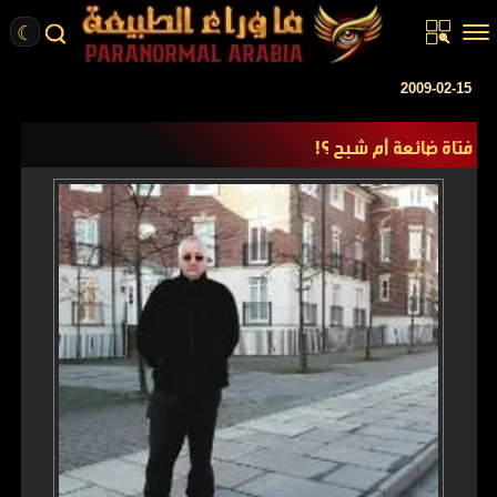
☾
الرئيسية
2009-02-15
مقالات
فتاة ضائعة أم شبح ؟!
قصص واقعية
أخبار
تحقيقات
ركن الخيال
كتب
عن الموقع
ENGLISH