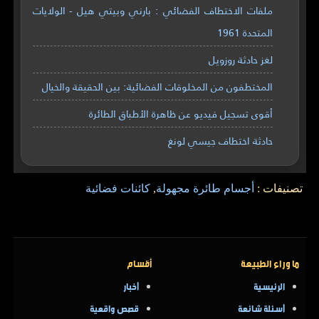
ملفات الاختطاف الفضائي : بارني وبيتي هيل - الولايات
المتحدة 1961
لغز حادثة روزويل
المختطفون من المخلوقات الفضائية: بين الحقيقة والخيال
أقوى تسجيل فيديو عن ظاهرة الأطباق الطائرة
حادثة اختطاف جيسي لونغ
تصنيفات :
أجسام طائرة مجهولة
,
كائنات فضائية
ما وراء الطبيعة
أقسام
الرئيسية
أخبار
أسئلة شائعة
قصص واقعية