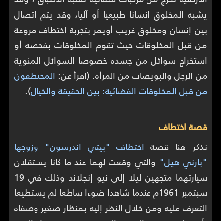
يشبه المخلوق انساناً طبيعياً أو آلياً، وقد يتم اتصال
بين إنسان ومخلوق غريب أويمر بتجربة اختطاف مروعة
من قبل المخلوقات حيث تقوم المخلوقات بفحصه أو
استخراج سوائل من جسده خصوصاً السوائل المنوية
من الرجل والبويضات من المرأة. (اقرأ عن:
المختطفون
من قبل المخلوقات الفضائية: بين الحقيقة والخيال
).
قصة اختطاف
نذكر هنا قصة
اختطاف "بيتي اندرسون" وزوجها
"بارني هيل"
والتي وقعت لهما عند ما كانا يستقلان
سيارتهما متجهين ليلاً إلى نيو إنجلاند وذلك في 19
سبتمبر 1961م عندما شاهدا ضوءاً ساطعاً لم يستطيعا
التعرف عليه ومن خلال النظر إليه بمنظار صغير وصفاه