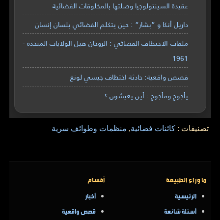
عقيدة السينتولوجيا وصلتها بالمخلوقات الفضائية
داريل أنكا و ”بشار“ : حين يتكلم الفضائي بلسان إنسان
ملفات الاختطاف الفضائي : الزوجان هيل الولايات المتحدة -
1961
قصص واقعية: حادثة اختطاف جيسي لونغ
يأجوج ومأجوج : أين يعيشون ؟
تصنيفات :
كائنات فضائية
,
منظمات وطوائف سرية
ما وراء الطبيعة
أقسام
الرئيسية
أخبار
أسئلة شائعة
قصص واقعية