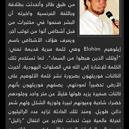
من طبق طائر وأتحدثت بطلاقة
وباللغة الفرنسية واخبرته أن
البشر صنعوا في مختبرات من
قبل أشخاص أتوا من كوكب آخر،
ويعرف هؤلاء الأشخاص باسم
إيلوهيم Elohim وهي كلمة عبرية قديمة تعني:
"أولئك الذين هبطوا من السماء". كما تستخدم تلك
الكلمة للإشارة إلى الله في الصلوات اليهودية. أخبرت
الكائنات فوريلهون بضرورة نشر كلمة الألوهيم على
الأرض تحضيراً لعودتهم. يصفهم فوريلهون بأنهم
كائنات صغيرة يزيد طولها قليلاً عن متر واحد وجلودهم
خضراء شاحبة وعيونهم كبيرة ولوزية الشكل ولهم شعر
داكن طويل. ومنذ تلك الحادثة تزايد عدد الرائيليون
كحركة عالمية حيث تحدثت تقارير عن انتقال "رائيل"
نفسه إلى الولايات المتحدة الأمريكية بعد معاناته من