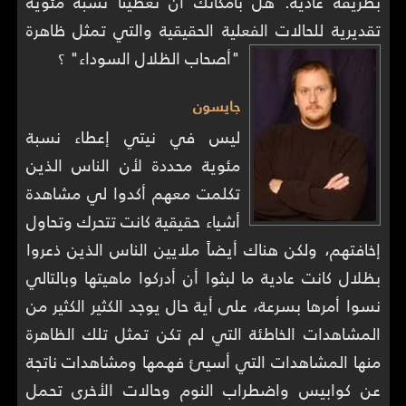
بطريقة عادية. هل بامكانك أن تعطينا نسبة مئوية
تقديرية للحالات الفعلية الحقيقية والتي تمثل ظاهرة
"أصحاب الظلال السوداء" ؟
جايسون
ليس في نيتي إعطاء نسبة
مئوية محددة لأن الناس الذين
تكلمت معهم أكدوا لي مشاهدة
أشياء حقيقية كانت تتحرك وتحاول
إخافتهم، ولكن هناك أيضاً ملايين الناس الذين ذعروا
بظلال كانت عادية ما لبثوا أن أدركوا ماهيتها وبالتالي
نسوا أمرها بسرعة، على أية حال يوجد الكثير الكثير من
المشاهدات الخاطئة التي لم تكن تمثل تلك الظاهرة
منها المشاهدات التي أسيئ فهمها ومشاهدات ناتجة
عن كوابيس واضطراب النوم وحالات الأخرى تحمل