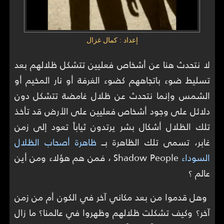
إعداد : كمال غزال
لا نتحدث هنا عن أشخاص فعليين تتشكل ظلالهم بعد
تسليط ضوء باتجاههم كضوء الغرفة أو نار المخيم أو
الشمس وإنما نتحدث عن ظلال غامضة تتشكل دون
دلائل على وجود أشخاص فعليين على الأرض قد تأخذ
تلك الظلال أشكال بشر يرتدون ثياباً تعود إلى زمن
غابر، تسمى تلك الظاهرة بــ
ظاهرة أصحاب الظلال
السوداء
Shadow People ، فمن هم هؤلاء ومن أين
عالم ؟
وهل قدموا من بعد مكاني آخر في الكون أم من زمن
آخر؟ وكيف تشكلت ظلالهم وظهروا في عالمنا؟ ما زال