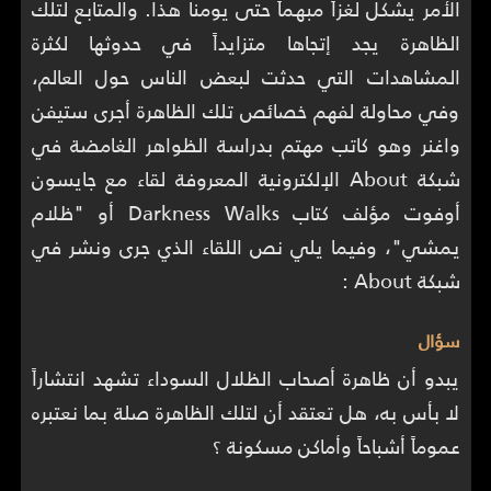
الأمر يشكل لغزاً مبهماً حتى يومنا هذا. والمتابع لتلك
الظاهرة يجد إتجاها متزايداً في حدوثها لكثرة
المشاهدات التي حدثت لبعض الناس حول العالم،
وفي محاولة لفهم خصائص تلك الظاهرة أجرى ستيفن
واغنر وهو كاتب مهتم بدراسة الظواهر الغامضة في
شبكة About الإلكترونية المعروفة لقاء مع جايسون
أوفوت مؤلف كتاب Darkness Walks أو "ظلام
يمشي"، وفيما يلي نص اللقاء الذي جرى ونشر في
شبكة About :
سؤال
يبدو أن ظاهرة أصحاب الظلال السوداء تشهد انتشاراً
لا بأس به، هل تعتقد أن لتلك الظاهرة صلة بما نعتبره
عموماً أشباحاً وأماكن مسكونة ؟