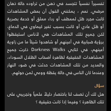
تفسيراً نفسياً تتجسد في ذهن من تراوده حالة ذهان
مرضي. نعم ، يمكنني القول أن بعض المشاهدات
كانت مجرد ظل لمعطف أو رداء معلق أو خدعة بصرية
أو ظل عادي أو كانت بسبب تغير كيماوي في الدماغ،
لكن جميع تلك المشاهدات هي لأناس استيقظوا
برؤية ضبابية في أعينهم أو شاهدوا شيئاً ما من زاوية
أعينهم، في كتابي Darkness Walks ذكرت جميع
المشاهدات الحقيقية لظاهرة أصحاب الظلال السوداء،
والعديد من تلك المشاهدات حدثت في ضوء النهار
وعندما كان الناس في حالة يقظة ووعي لمن حولهم.
سؤال
هل لك أن تصف لنا باختصار دليلاً علمياُ وتجريبي على
تلك الظاهرة ؟ وفيما إذا كانت حقيقية ؟