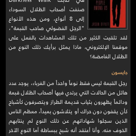
صنفت أصحاب الظلال السوداء
إلى 8 أنواع، ومن هذه الأنواع
"الرجل الفضولي صاحب القبعة"،
لقد تلقيت الكثير من تلك المشاهدات بالفعل على
موقعنا الإلكتروني، ماذا يمثل برأيك ذلك النوع من
الظلال الغامضة؟
جايسون
رجل القبعة ليس فقط نوعاً واحداً من الغرباء، يوجد عدد
هائل من الحالات التي يرتدي فيها أصحاب الظلال قبعة
ودائماً يظهرون بثياب قديمة الطراز ويتصرفون كأشباح
كأن يقفون دون حراك أو يتلاشون بعيداً، معظم الناس
الذين سجلوا شهاداتهم عن ذلك النوع لم ينتابهم
الخوف منه. وأنا أعتقد أنه شبح ببساطة أما النوع الآخر