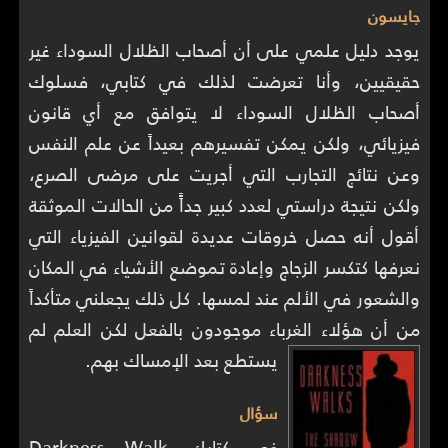
جايسون
يوجد دليل علمي على أن أصحاب الظلال السوداء غير
حقيقيين، وأنا تعرضت لذلك في كتابي، فسلوك
أصحاب الظلال السوداء لا يتوافق مع أي قانون
فيزيائي، ولكن يمكن تفسيرهم بعيداً عن علم النفس
وعن نتائج التجارب التي أجريت على مرضى الصرع،
ولكن نتيجة دراستي لعدد كبير جداًً من الحالات الموثقة
أقول أنه حصل خروقات عديدة لقوانين الفيزياء التي
نعرفها كتكسر الزجاج وإعادة تموضع الأشياء في المكان
والشعور في الألم عند لمسها. كل ذلك يجعلني متأكداً
من أن هؤلاء الغرباء موجودون بالفعل لكن العلم لم
يستطع بعد الإمساك بهم.
سؤال
في كتابك Darkness Walk