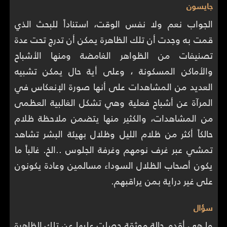
جايسون
الجواب نعم ولا نفس الوقت، استناداً للبحث الذي
قمت به وجدت أن تلك الظاهرة يمكن أن تدرج تحت عدة
تصنيفات من الظواهر الغامضة ومنها الأشباح
والأماكن المسكونة ، وعلى أية حال يمكن تشبيه
العديد من المشاهدات على أنها صورة الإنعكاس في
المرآة عن أشباح فعلية وهي تشكل الغالبية العظمى
من المشاهدات، والكثير منها يتضمن ملاحظة ظلام
حالكاً أكثر من ظلام الليل وظلال بهيئة البشر تشاهد
تمشي عبر غرف نومهم وغرفة الجلوس ..الخ. غالباً ما
يكون أصحاب الظلال السوداء مسالمين وعادة يكونون
على غير دراية بمن يراقبهم.
سؤال
ما هي أقدم حالة موثقة حصلت عليها عن تلك الظاهرة