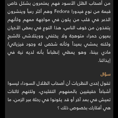
من أصحاب الظل الأسود فهم يعتمرون بشكل خاص
قبعة من نوع فيدورا Fedora وهم أكثر رعباً وينشرون
الذعر في قلب من يكون في مواجهة معهم وكأنهم
يتغذون من خوف الناس، هذا النوع في بعض الأحيان
بعيون حمراء متوهجة ولا يختفي وويتلاشى كالشبح
ولكنه يمشي بعيداً وكأنه شخص له وجود فيزيائي/
مادي بيننا، وهو يعطي إنطباعاُ بأنه لديه نية في
إيذائنا.
سؤال
تقول إحدى النظريات أن أصحاب الظلال السوداء ليسوا
أشباحاً حقيقيين بالمفهوم التقليدي، ولكنهم كائنات
تعيش في بعد آخر أو قد يكونوا في رحلة عبر الزمن، ما
هي أفكارك بخصوص ذلك ؟