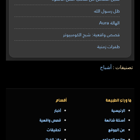
ظل رسول الله
الهالة Aura
قصص واقعية: شبح الكومبيوتر
طفرات زمنية
تصنيفات :
أشباح
ما وراء الطبيعة
أقسام
الرئيسية
أخبار
أسئلة شائعة
قصص واقعية
عن الموقع
تحقيقات
صانعو المحتوى
ركن الخيال