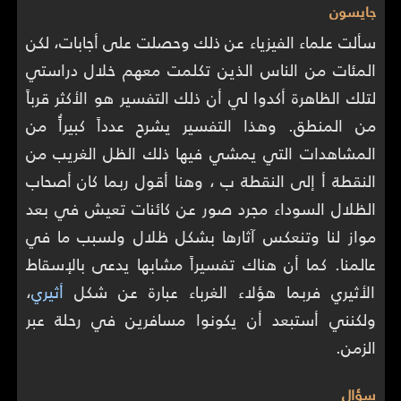
جايسون
سألت علماء الفيزياء عن ذلك وحصلت على أجابات، لكن
المئات من الناس الذين تكلمت معهم خلال دراستي
لتلك الظاهرة أكدوا لي أن ذلك التفسير هو الأكثر قرباً
من المنطق. وهذا التفسير يشرح عدداً كبيراًُ من
المشاهدات التي يمشي فيها ذلك الظل الغريب من
النقطة أ إلى النقطة ب ، وهنا أقول ربما كان أصحاب
الظلال السوداء مجرد صور عن كائنات تعيش في بعد
مواز لنا وتنعكس آثارها بشكل ظلال ولسبب ما في
عالمنا. كما أن هناك تفسيراً مشابها يدعى بالإسقاط
الأثيري فربما هؤلاء الغرباء عبارة عن شكل
أثيري
،
ولكنني أستبعد أن يكونوا مسافرين في رحلة عبر
الزمن.
سؤال