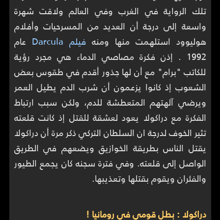
تلك الرواية في الغرب وفي العالم ولاقت شهرة
واسعة إلى درجة أن العديد من المسرحيات وأفلام
هوليوود استلهمت منها ومنه
فيلم Darcula
عام
1992 . إذن فكرة مصاصي الدماء هي مجرد رؤية
للكاتب "برام" مع أن لها جذور أقدم في طقوس بعض
الشعوب إذ كانوا يزعمون أن شرب الدم يطيل العمر
ويرضي آلهتهم المتعطشة للدم، ولكن سبب ارتباط
الفكرة مع دراكولا يعود لعشقة للقتل إذ كانت قلعته
تثير الخوف لدرجة ان السلطان التركي ذكر مرة أن دراكولا
يقتل الناس بطريقة الخوازيق ويضعهم في الطريق
الواصل إلى قلعته. وفي فترة سجنه كان يجمع الطيور
والفئران ويقوم بقتلها وتعذيبها.
دراكولا : بطل قومي في رومانيا !