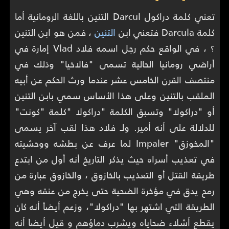
تعني كلمة دراكول Darcul التنين باللغة الرومانية أما
كلمة Darcula فتعني ابن
التنين
، فمن هو ابن التنين
؟ ، في الواقع حكم رجل اسمه فلاد Vlad إمارة في
أراضي رومانيا الحالية تسمى "فالاخيا" وذلك في
منتصف القرن الخامس عشر عندما ورث الحكم عن أبيه
الملقب بالتنين وعلى هذا الأساس سمي بابن التنين
أو "دراكولا" وتسبق الكلمة "دراكولا "كلمة "كونت"
للدلالة على أنه أمير. ولـ فلاد هذا لقب آخر يسمى
"المخوزق" Impaler لما عرف عن بطشه ووحشيته
في تعذيب أسراه حيث يذكر التاريخ أنه أول من ابتدع
طريقة القتل أو التعذيب بالخازوق ، والخازوق عبارة من
رمح يدق في مؤخرة الضحية حتى يخرج من عنقه وهي
الطريقة التي اشتهر بها "دراكولا"، وزعم أيضاً أنه كان
يقطع أشلاء ضحاياه ويشرب دماؤهم و قيل أيضاً أنه