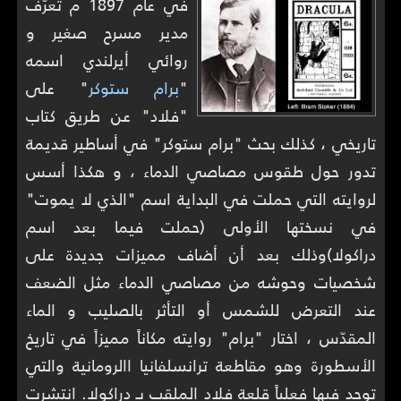
في عام 1897 م تعرّف
مدير مسرح صغير و
روائي أيرلندي اسمه
"
برام ستوكر
" على
"فلاد" عن طريق كتاب
تاريخي ، كذلك بحث "برام ستوكر" في أساطير قديمة
تدور حول طقوس مصاصي الدماء ، و هكذا أسس
لروايته التي حملت في البداية اسم "الذي لا يموت"
في نسختها الأولى (حملت فيما بعد اسم
دراكولا)وذلك بعد أن أضاف مميزات جديدة على
شخصيات وحوشه من مصاصي الدماء مثل الضعف
عند التعرض للشمس أو التأثر بالصليب و الماء
المقدّس ، اختار "برام" روايته مكاناً مميزاً في تاريخ
الأسطورة وهو مقاطعة ترانسلفانيا االرومانية والتي
توجد فيها فعلياً قلعة فلاد الملقب بـ دراكولا. انتشرت