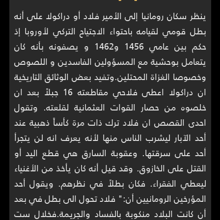
ينظر سكان رومانيا إلى الأمير فلاد أو دراكولا على أنه
بطل قومي لقيامه باحتواء الاجتياح التركي لأوروبا إذ
حكم بين عامي 1456 و1462 و يصفونه بأنه كان
يتعامل بوحشية مع المسؤولين الفاسدين و اللصوص
وخصوصا الغزاة المحتلين.وتفيد بعض الوثائق التاريخية
ان دراكولا اعطى فلاحي مقاطعته 16 جبلاً بعد ان
خلصوه من حصار القوات العثمانية لقلعته. وتقول
احدى القصص ان فلاد ترك ذات مرة كأساً ذهبية عند
أحد الآبار ليشرب الناس منها لأنه يعرف انه لن يتجرأ
أحد على سرقتها. وعقوبة السارق هي قطع اليد أو
القتل على الخازوق. وقد قيل أنه كان يأخذ من الأغنياء
ليعطي الفقراء. فكان بطلاً في نظرهم. ويقول أحد
المؤرخين الرومانيين أن:" فلاد تحول الى بطل في بعد
أن كانت البلاد منكوبة بالفساد والجريمة.فخلال ست