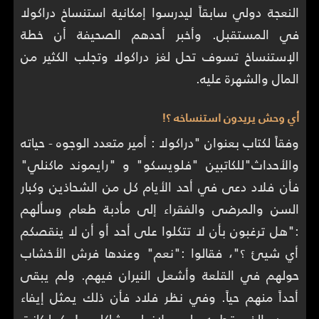
النعجة دولي سابقاً ليدرسوا إمكانية استنساخ دراكولا
في المستقبل. وأخبر أحدهم الصحيفة أن خطة
الإستنساخ تسوف تحل لغز دراكولا وتجلب الكثير من
المال والشهرة عليه.
أي وحش يريدون استنساخه ؟!
وفقاً لكتاب بعنوان "دراكولا : أمير متعدد الوجوه - حياته
والأحداث"للكاتبين "فلويسكو" و "رايموند ماكنلي"
فأن فلاد دعى في أحد الأيام كل من الشحاذين وكبار
السن والمرضى والفقراء إلى مأدبة طعام وسألهم
:"هل ترغبون بأن لا تتكلوا على أحد أو أن لا ينقصكم
أي شيئ ؟"، فقالوا :"نعم" وعندها فرش الأخشاب
حولهم في القلعة وأشعل النيران فيهم. ولم يبقى
أحداً منهم حياً. وفي نظر فلاد فأن ذلك يمثل إيفاء