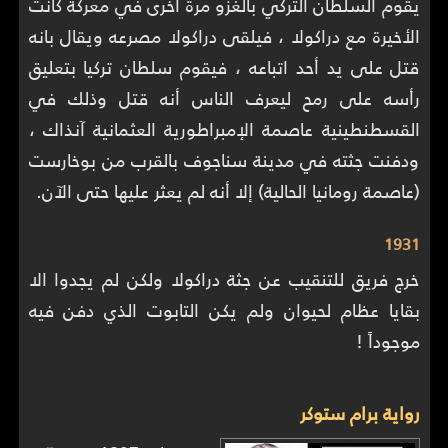
يقوم السلطان التركي بالغزو مرة اخرى في معركة كانت
الأخيرة مع دراكولا ، فيلقى دراكولا مصرعه ويقال بانه
قتل على يد أحد اتباعه ، فيقوم سلطان تركيا بتعليق
رأسه على رمح ليعرف الناس أنه قتل وذلك في
القسطنطينية عاصمة الإمبراطورية العثمانية آنذاك ،
ودفنت جثته في مدينة سناجوف بالقرب من بوخارست
(عاصمة رومانيا الحالية) إلا أنه لم يعثر عليها حتى الآن.
1931
خرج فريق للتنقيب عن جثة دراكولا ولكن لم يجدوا الا
بقايا عظام لحيوان ولم يكن التابوت الذي دفن فيه
موجوداً !
رواية برام ستوكر