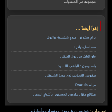
مجموعة من المنتديات
إقرأ أيضاً ...
برام ستوكر : مبدع شخصية دراكولا
مسلسل دراكولا
ماورائيات من دول البلقان
راسبوتين : الراهب الأسود
طقوس التعذيب لدى عبدة الشيطان
فيلم Dracula
فظائع منزل لالاوري المسكون بأشباح الضحايا
تصنيفات :
شخصيات غامضة
,
معتقدات وأساطير