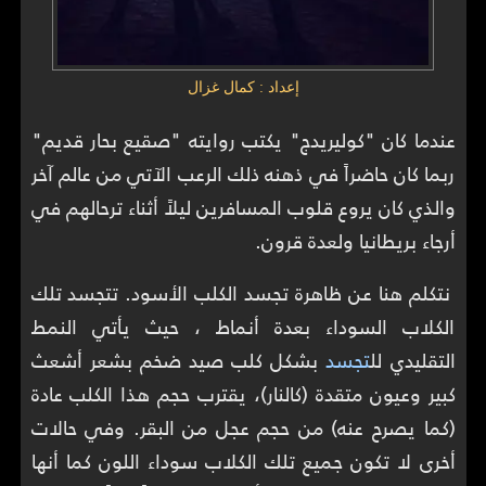
إعداد : كمال غزال
عندما كان "كوليريدج" يكتب روايته "صقيع بحار قديم"
ربما كان حاضراً في ذهنه ذلك الرعب الآتي من عالم آخر
والذي كان يروع قلوب المسافرين ليلاً أثناء ترحالهم في
أرجاء بريطانيا ولعدة قرون.
نتكلم هنا عن ظاهرة تجسد الكلب الأسود. تتجسد تلك
الكلاب السوداء بعدة أنماط ، حيث يأتي النمط
التقليدي لل
تجسد
بشكل كلب صيد ضخم بشعر أشعث
كبير وعيون متقدة (كالنار)، يقترب حجم هذا الكلب عادة
(كما يصرح عنه) من حجم عجل من البقر. وفي حالات
أخرى لا تكون جميع تلك الكلاب سوداء اللون كما أنها