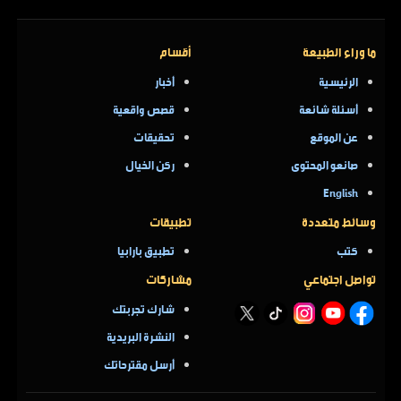
ما وراء الطبيعة
أقسام
الرئيسية
أخبار
أسئلة شائعة
قصص واقعية
عن الموقع
تحقيقات
صانعو المحتوى
ركن الخيال
English
وسائط متعددة
تطبيقات
كتب
تطبيق بارابيا
تواصل اجتماعي
مشاركات
شارك تجربتك
النشرة البريدية
أرسل مقترحاتك