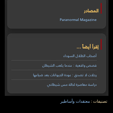
المصادر
Paranormal Magazine
إقرأ أيضاً ...
أصحاب الظلال السوداء
قصص واقعية : عندما يلعب الشيطان
رحلات لا تصدق : عودة الحيوانات بعد ضياعها
دراسة معاصرة لحالة مس شيطاني
تصنيفات :
معتقدات وأساطير