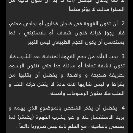
السكر) فذلك لا يؤثر قطعاً.
2- أن تكون القهوة في فنجان فخاري أو زجاجي معتم،
فلا يجوز قرائة فنجان شفاف أو بلاستيكي ، كما
يستحسن أن يكون الحجم الطبيعي ليس الكبير.
3- يجب التأكد من حجم القهوة المتبقية بعد الشرب فلا
تكون ناشفة تماما أو سائلة جدا حتى تتكون الرسوم
بطريقة صحيحة و واضحة و يفضل أن يقلبها من
يقرأها و ليس شاربها لانه عادة لا يتقن حركة اللف و
القلب فلا تتكون الرسومات واضحة .
4- يفضل أن يفكر الشخص بالموضوع الذي يهمه و
يريد الاستفسار عته و هو يشرب القهوة (يضمُر) كما
يسمى بالعامية ، مع العلم بانه ليس ضروريا دائماً .