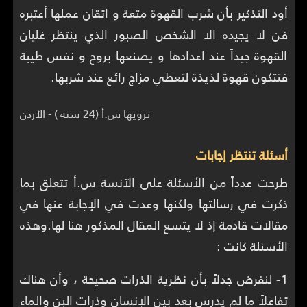
أود التذكير بأن شرب القهوة متعة و اتقان عملها أعتبره
فن لا يجيده الا الشخص الصبور الذي ينتظر غليان
القهوة جيداً عند اعدادها و يصنعها بروح و نفس طيبة
فتتكون قهوة لذيذة لتعطي مزاج رائع عند شربها.
ترويها س.أ (24 سنة ) - الأردن
أسئلة تنتظر إجابات
طرحت عدداً من الأسئلة على الآنسة س.أ تتعلق بما
ذكرت في رسالتها ولكنها وعدت في الإجابة عنها في
مقالات قادمة إذ لا يتسع المقال المذكور هنا لها.وهذه
الأسئلة كانت :
1- لنفرض جدلاً بأن نظرية الذرات صحيحة ، وأن هناك
تفاعلاً ما لم يدرس بعد بين الإنسان وذرات البن والماء