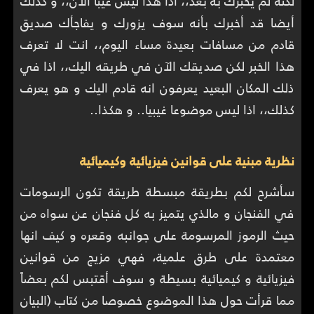
لكنه لم يخبرك به بعد،، اذا هذا ليس غيبا الآن،، و كذلك
أيضا قد أخبرك بأنه سوف يزورك و يفاجأك صديق
قادم من مسافات بعيدة مساء اليوم،، انت لا تعرف
هذا الخبر لكن صديقك الآن في طريقه اليك،، اذا في
ذلك المكان البعيد يعرفون انه قادم اليك و هو يعرف
كذلك،، اذا ليس موضوعا غيبيا.. و هكذا..
نظرية مبنية على قوانين فيزيائية وكيميائية
سأشرح لكم بطريقة مبسطة طريقة تكون الرسومات
في الفنجان و مالذي يتميز به كل فنجان عن سواه من
حيث الرموز المرسومة على جوانبه وقعره و كيف انها
معتمدة على طرق علمية، فهي مزيج من قوانين
فيزيائية و كيميائية بسيطة و سوف أقتبس لكم بعضاً
مما قرأت حول هذا الموضوع خصوصا من كتاب (البيان