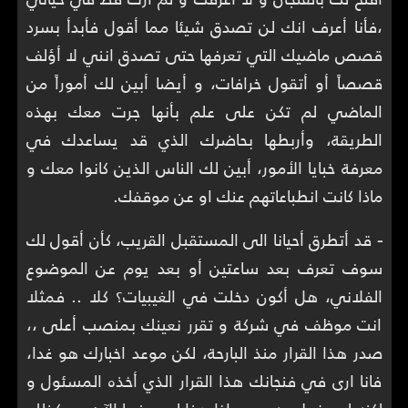
،فأنا أعرف انك لن تصدق شيئا مما أقول فأبدأ بسرد
قصص ماضيك التي تعرفها حتى تصدق انني لا أؤلف
قصصاً أو أتقول خرافات، و أيضا أبين لك أموراً من
الماضي لم تكن على علم بأنها جرت معك بهذه
الطريقة، وأربطها بحاضرك الذي قد يساعدك في
معرفة خبايا الأمور، أبين لك الناس الذين كانوا معك و
ماذا كانت انطباعاتهم عنك او عن موقفك.
-
قد أتطرق أحيانا الى المستقبل القريب، كأن أقول لك
سوف تعرف بعد ساعتين أو بعد يوم عن الموضوع
الفلاني، هل أكون دخلت في الغيبيات؟ كلا .. فمثلا
انت موظف في شركة و تقرر نعينك بمنصب أعلى ،،
صدر هذا القرار منذ البارحة، لكن موعد اخبارك هو غدا،
فانا ارى في فنجانك هذا القرار الذي أخذه المسئول و