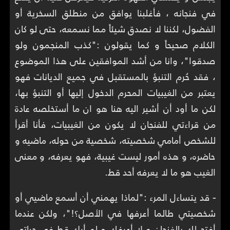
في فنجانه ، فأغلبنا يوافق من منطلق السخرية أو
الفضول، لكننا لا نصدق شيئاً مما نسمعه، حتى لو كان
الكلام صحيحاً و كما يقولون :"كذب المنجمون ولو
صدقوا"، وانا من أشد الموافقين على هذا الموضوع
، فقد حُرم التنبؤ بالمستقبل في جميع الديانات فهو
يعتبر من الغيبيات المحرم الدخول إليها أو التنبؤ بها،
لكن ما أود أن أشير اليه هنا هو ان ما أستخلصه عادة
من قراءتي للفنجان لا يكون من الغيبيات، فأنا أقرأ
للشخص أمامي شخصيته، شخصية من حوله، ماضيه و
حاضره، و هذه أمور ليست غيبية، فهو يعرفه، و معنى
الغيب هو ما لا يعرفه أحد قط.
-
قد يتساءل المرء :"لماذا يهمني أن أسمع ماضيي أو
شخصيتي طالما أعرفها في الأصل؟!"، ولكن عندما
أفتح لك بالفنجان و لا أعرفك و لم أرك قط في حياتي