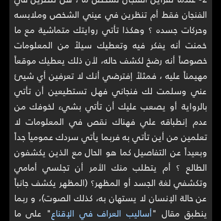
الفنجان فقط أم تنظرين في عيني الشخص وملابسه
وحركات جسده ؟ وهكذا تأتي روايتك متماشية مع ما
خمنت أنه يفكر فيه وتعطيك سيلاً من المعلومات
خصوصاً أنه رضخ لكشف حاله، لأن ذلك يعطيك موقعاً
مهيمناً عليه ، فمثلاً إفترضي أنك لا تعرفين أي شيئ
عني وسلمت لك فنجاني فهل تستطيعين أن تأتي
بالرواية أو يصعب عليك أن تأتي بشيء لخوفك من
عدم إنطباقه علي فهناك نقص في المعلومات لا
تعلمين من أين تأتي به فربما يأتي سردك عمومياً جداً
وبعيداً عن التفاصيل كما هو الحال مع الذين يكشفون
الطالع ؟ أم يتطلب منك الأمر أن تجلسي أمامي
وتكشفي لغة الجسد أو المظهر؟ (المظهر يكشف جانباً
عن حالة الإنسان لا يستهان به، كذلك الصوت)، و ربما
ينطبق مقال "
أساليب العراف في الإقناع
" على ما