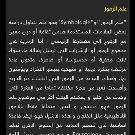
علم الرموز
"علم الرموز"أو"Symbologie"وهو علم يتناول دراسة
بعض العلامات المستخدمة ضمن ثقافة أو دين معين
مع الرجوع إلى مصدرها الرئيسي ، أما الرمزية هي
مجموع الرموز أو الإشارات التي ترسل رسالة ما، سواء
كانت مخفية أو مدسوسة أو ظاهرة، وتكون عادة
مرتبطة بفكرة دينية أو منهجية يتبعها الافراد ويؤمنون
بها، وهناك العديد من الرموز التي انتقلت عبر التاريخ
وأصبحت تعبر عن فكرة مختلفة تماما عن الفكرة التي
وجدت من اجلها و يمكنكم البحث أكثر في موضوع علم
الرموز فهو حقيقي و ليس متعلقا فقط بالامور
اللاطبيعية مثل الفنجان و هذه الاشياء فهو ايضا قاعدة
اساسية في تفسير العديد من العلوم الاخرى كعلم
المصريات Egyptology و هو تخصص يبحث اللغة