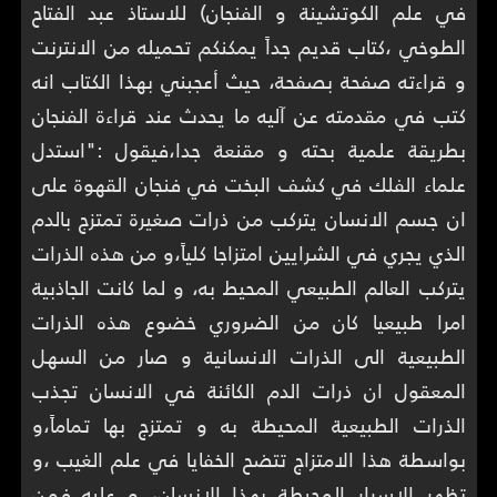
في علم الكوتشينة و الفنجان) للاستاذ عبد الفتاح
الطوخي ،كتاب قديم جداً يمكنكم تحميله من الانترنت
و قراءته صفحة بصفحة، حيث أعجبني بهذا الكتاب انه
كتب في مقدمته عن آليه ما يحدث عند قراءة الفنجان
بطريقة علمية بحته و مقنعة جدا،فيقول :"استدل
علماء الفلك في كشف البخت في فنجان القهوة على
ان جسم الانسان يتركب من ذرات صغيرة تمتزج بالدم
الذي يجري في الشرايين امتزاجا كلياً،و من هذه الذرات
يتركب العالم الطبيعي المحيط به، و لما كانت الجاذبية
امرا طبيعيا كان من الضروري خضوع هذه الذرات
الطبيعية الى الذرات الانسانية و صار من السهل
المعقول ان ذرات الدم الكائنة في الانسان تجذب
الذرات الطبيعية المحيطة به و تمتزج بها تماماً،و
بواسطة هذا الامتزاج تتضح الخفايا في علم الغيب ،و
تظهر الاسرار المحيطة بهذا الانسان، و عليه فمن