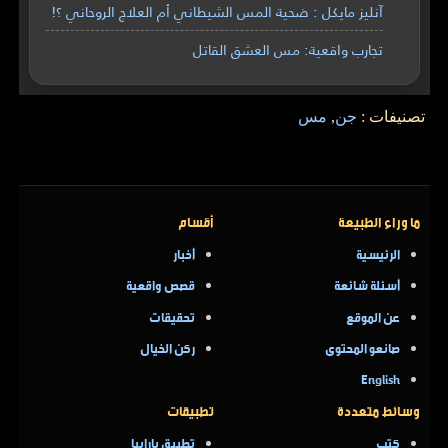
آنليز مايكل : ضحية المس الشيطاني أم العلاج الروحاني ؟!
تجارب واقعية: مس العشق القاتل
تصنيفات :
جن
,
مس
ما وراء الطبيعة
أقسام
الرئيسية
أخبار
أسئلة شائعة
قصص واقعية
عن الموقع
تحقيقات
صانعو المحتوى
ركن الخيال
English
وسائط متعددة
تطبيقات
كتب
تطبيق بارابيا