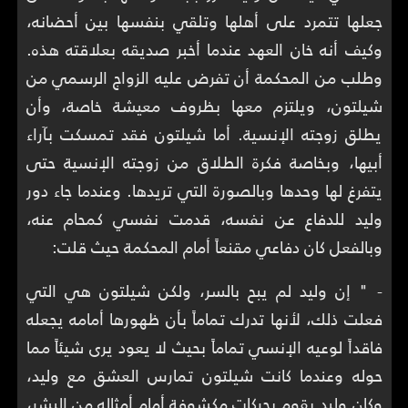
جعلها تتمرد على أهلها وتلقي بنفسها بين أحضانه،
وكيف أنه خان العهد عندما أخبر صديقه بعلاقته هذه.
وطلب من المحكمة أن تفرض عليه الزواج الرسمي من
شيلتون، ويلتزم معها بظروف معيشة خاصة، وأن
يطلق زوجته الإنسية. أما شيلتون فقد تمسكت بآراء
أبيها، وبخاصة فكرة الطلاق من زوجته الإنسية حتى
يتفرغ لها وحدها وبالصورة التي تريدها. وعندما جاء دور
وليد للدفاع عن نفسه، قدمت نفسي كمحام عنه،
وبالفعل كان دفاعي مقنعاً أمام المحكمة حيث قلت:
- " إن وليد لم يبح بالسر، ولكن شيلتون هي التي
فعلت ذلك، لأنها تدرك تماماً بأن ظهورها أمامه يجعله
فاقداً لوعيه الإنسي تماماً بحيث لا يعود يرى شيئاً مما
حوله وعندما كانت شيلتون تمارس العشق مع وليد،
وكان وليد يقوم بحركات مكشوفة أمام أمثاله من البشر،