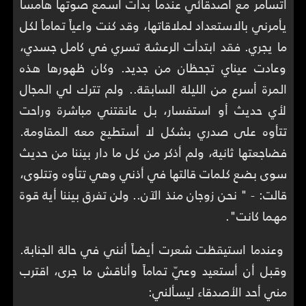
أتسامر مع أصدقائي عندما بدأت أسمع صوتها هامساً
يأمرني بالاستعداد لملاقاتها، وقد كنت واعياً تماماً لكل
ما يجري. فقد ابتدأت الرعشة تسري في كامل جسدي،
وعادت عيناي تجحظان من جديد. وكان ظهورها هذه
المرة أسرع من الليلة السابقة.. ولم تترك لي المجال
لأي حديث أو استفسار، بل عانقتني مباشرة وراحت
تتأوه على صدري بشكل لا أستطيع معه المقاومة.
فضاجعتها ثانية، ولم أذكر من كل ما دار بيننا من حديث
سوى بضع كلمات قالتها في أذني وهي تتأوه وتتلوى،
قالت: - " نحن زوجان منذ الآن.. ولن تفرق بيننا أية قوة
مهما كانت".
وعندما استيقظت شعرت أيضاً أنني في حالة الجنابة.
وقبل أن أستعيد وعيّ تماماً وأناقش ما جرى، اقترب
مني أحد الأصدقاء ليسألني: