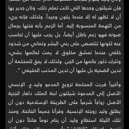
فإن شيلتون وحدها التي كانت تعلم ذلك، وكان جدير بها
أن لا تظهر له إلا عندما يكون وحيداً. ولذلك فإنه بريء
من التهمة المنسوبة إليه. أما الزعم بأنه فتنها بجمال
صوته فهو زعم باطل أيضاً، بل يجب عليها أن تحاسب
عنه لكونها تتلصص على بني البشر وتعاني من شذوذ
خلقي عندما تعشق مخلوق لا يمت لعالمها بشيء
وتترك ذكور عالمها من الجن. ولذلك لا يحق للمحكمة أن
تدين الضحية بل عليها أن تدين المذنب الحقيقي ".
وأخيراً قررت المحكمة تزويج المدعو وليد.ع. الإنسي
الأصل إلى المدعوة شيلتون ابنة الملك داهار الجنية
الأصل زواجاً شرعياً على الطريقة الإسلامية دون أن
يطلق وليد زوجته الإنسية. وقرأنا جميعاً الفاتحة. ومنذ
تلك الليلة استطاع وليد أن ينام نوماً هانئاً دون أن
تتعرض له تلك "الكائنات" بأي سوء. وكان يختلي أثناء