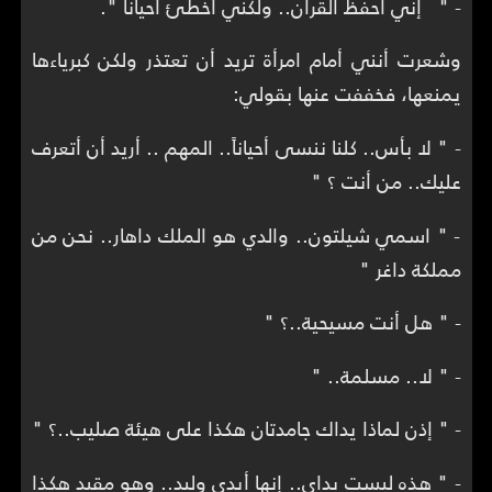
- " إني أحفظ القرآن.. ولكني أخطئ أحياناً ".
وشعرت أنني أمام امرأة تريد أن تعتذر ولكن كبرياءها
يمنعها، فخففت عنها بقولي:
- " لا بأس.. كلنا ننسى أحياناً.. المهم .. أريد أن أتعرف
عليك.. من أنت ؟ "
- " اسمي شيلتون.. والدي هو الملك داهار.. نحن من
مملكة داغر "
- " هل أنت مسيحية..؟ "
- " لا.. مسلمة.. "
- " إذن لماذا يداك جامدتان هكذا على هيئة صليب..؟ "
- " هذه ليست يداي.. إنها أيدي وليد.. وهو مقيد هكذا