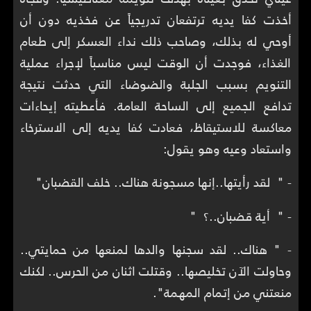
أخذت كفا يديه ترتفعان تدريجياً عن فخذيه دون أن
أوحي له بذلك، وصاحب ذلك نداء العسكر إلى طعام
الغذاء، فوجدت أن الوقت ليس مناسباً لإجراء عملية
التنويم بسبب الجلبة والضوضاء التي حدثت نتيجة
تدافع الجميع إلى الساحة العامة. فأعطيته إيحاءات
معاكسة للاستيقاظ، فعادت كفا يديه إلى الاسترخاء
واستعاد وعيه وهو يقول:
- " لقد رأيتها..إنها مسجونة هناك.. خلف القضبان"
- " أية قضبان..؟ "
- " هناك.. لقد سجنها والدها لمنعها من حمايتي..
وحاولت الآن تخليصها.. وقتلت اثنان من الحرس.. لكنك
منعتني من إتمام المهمة".