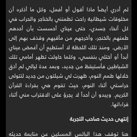
لم أدري أيضاً ماذا أقول أو أفعل، وكل ما أذكره أن
مخلوقات شيطانية راحت تطعنني بالخناجر والحراب في
كل أنحاء جسدي، حتى عيناي أحسست بأن أحدهم
طعنهم بالخنجر، وأخرجهم من مآقيهم وقذف بهم إلى
الأرض. ومنذ تلك اللحظة لا أستطيع أن أغمض عيناي
أبداً أو أختلي بنفسي، وكلما حاولت تظهر أمامي تلك
الشياطين فأستيقظ من جديد، وبعد عدة ليالي لم أذق
خلالها طعم النوم، ظهرت لي شيلتون من جديد لتتولى
حراستي أثناء النوم، حيث تقوم هي بقراءة القرآن
الكريم. ويبدو أن أحداً لا يجرؤ على الاقتراب مني أثناء
قراءاتها.
إنتهى حديث صاحب التجربة
هنا توقف هذا البائس المسكين عن متابعة حديثه