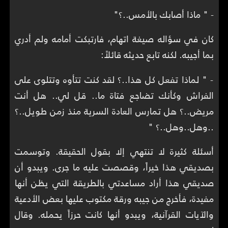
- " ماذا أصابك بالأمس..؟"
كان في سؤاله صيغة اتهام، فارتبكت أمامه ولم أدري
بما أجيبه. لكنه تابع حديثه قائلاً:
- " لماذا تفعل كل هذا..؟ لقد كنت تتأوه وتتلوى على
الفراش وكأنك تضاجع فتاة ما.. قل لي.. هل أنت
مريض..؟ هل تمارس العادة السرية منذ زمن طويل..؟
..وهل..وهل..؟ "
أسئلة كثيرة لا تنتهي إلا بقول الحقيقة. وتوسمت
بصديقي هذا خيراً، وقصصت عليه ما جرى. ويبدو أن
صديقي هذا أراد مساعدتي بالطريقة التي يظن أنها
مفيدة، فأخرج من جيبه ورقة مكتوب عليها بعض الأدعية
والآيات القرآنية، ويبدو أنها كانت حرزاً يحمله. وقال