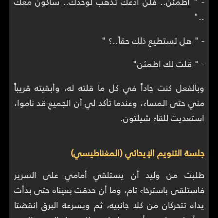
- " اطمئن.. فلن أدعك تذهب لوحدك.. سأكون معك
.."
- " هل تستطيع ذلك حقاً..؟ "
- " قلت لك اطمئن"
وبالفعل كنت جاداً في كل ما قلته له، وأبقيته قريباً
مني حتى المساء، وعندما تأكد لي أن الجميع قد ناموا،
استعديت للقاء شيلتون.
جلسة التنويم الإيحائي (المغناطيسي)
طلبت من وليد أن يستلقي أمامي على السرير
فاستلقى باسترخاء تام، وما أن حدقت بعيناه حتى بدأت
يداه تتحركان من كلا جانبيه، ثم وبسرعة البرق انقضتا