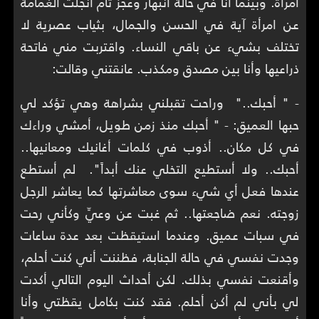
امرأة. وبينما أنا في حالة انبهار وعجز تام انجلت الغمامة
عن امرأة آية في الحسن والجمال، بثياب عصرية لا
تختلف بشيء عن باقي النساء. واقتربت مني فاتحة
ذراعيها وأنا بين مصدق ومكذب. عانقتني وقالت:
- " أحبك.." وراحت تقبلني بشراهة وهي تؤكد لي
حبها العميق: - " أحبك منذ زمن طويل، أمشي وراءك
في كل مكان.. أذوب في كلمات أغانيك ومعانيها..
أحبك.. ولا أستطيع التخلي عنك أبداً". لم أستطع
عندها فعل أي شيء سوى معاشرتها كما يعاشر الرجل
زوجته. نعم ضاجعتها.. ثم غبت عن وعيِّ وكأني رحت
في سبات عميق. وعندما استيقظت بعد عدة ساعات
وجدت نفسي في حالة الجنابة، فظننت أني كنت أحلم،
وأقنعت نفسي بذلك. لكن أحداث اليوم التالي أكدت
لي بأني لم أكن أحلم. فقد كنت بكامل يقظتي وأنا