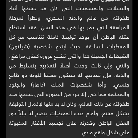
والتخيلات والمسميات التي كان قد حفظها أثناء
طفولته من عالم والدته السحري، ونظراً لمرحلة
المراهقة التي يمر بها في هذه السن، فقد استطاع
عقله الباطن أن يوجد توليفة كاملة تتناسب مع كل
المعطيات السابقة، حيث ابتدع شخصية (شيلتون)
الشيطانة الجميلة جداً والتي تشبع غروره كفتى مراهق،
والتي وإن كانت وجدت أصلاً لتعذيبه بتسليط من
والدته، فإن تعذيبها له سيكون ممتعاً لكونه ذو طابع
جنسي. وأما شخصيات الملك (داهار) والجنود
والمحكمة فما هي إلا جزء من الصورة التي حفظها منذ
طفولته عن ذلك العالم، وكان لا بد منها لإكمال التوليفة
بشكل مقنع. وأمام هذه المعطيات يتضح لنا جلياً دور
العقل الباطن وقدرته على تجسيد الأفكار المكبوتة
على شكل واقع مادي.