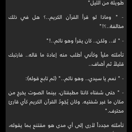
طويلة من الليل"
- " وماذا لو قرأ القرآن الكريم..؟ هل في ذلك
مخالفة..؟!"
- " لا.. ولكن.. كان يقرأ وهو نائم..!"
تأملته ملياً وكأني أطلب منه إعادة ما قاله.. فارتبك
قليلاً ثم أضاف..
- " نعم يا سيدي.. وهو نائم.." (ثم تابع قوله):
- " حتى شفتاه كانتا مطبقتان، بينما الصوت يخرج من
مكان ما غير شفتيه. وكان يُجَوِدُ القرآن الكريم كأي قارئ
محترف."
تأملته مجدداً لأرى إلى أي مدى هو مقتنع بما يقوله،