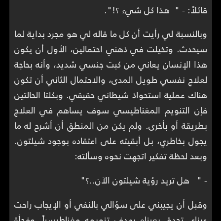
قائلاً: - " هذا كل شيء ؟!".
وبالنسبة لي رأيت أن كل ما قاله لي هو مجرد بداية لما
سيحدث. وتخيلت في ذهني احتمالين، الأول أن يكون
هذا الإنسان يعاني من كبت جنسي شديد، وأنه بحاجة
لعلاج نفسي طويل المدى، والاحتمال الثاني أن تكون
هناك عملية استحواذ شيطاني حقيقي. وبكلتا الحالتين
فإن التنويم المغناطيسي سوف يساهم في العلاج
بطريقة أو بأخرى. ولم يكن من المنطق أن أشرح له ما
يجول بخاطري، بل أبقيته على اعتقاده بوجود شيلتون.
وبعد لحظة تفكير اتجهت نحوه وسألته:
- " هل تريد رؤية شيلتون الآن..؟"
وقبل أن يجيبني على سؤالي بالنفي أو الإيجاب راحت
عيناي تحدق بعيناه بهدف تنويمه مغناطيسياً. وفجأة