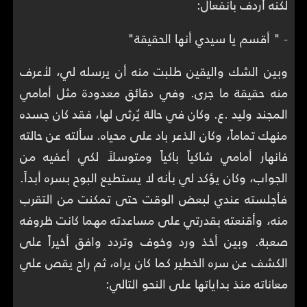
لكنه أردف بانفعال:
- " أقسم يا سيدي أنها الحقيقة"
وبين الشك واليقين طلبت منه أن يرسله لي، لأعرف
منه حقيقة ما جرى. وفي دقائق معدودة مثل أمامي
المجند وليد .ع. وكان في حالة يُرثى لها، فقد كان جسده
منهك تماماً، وكان الذعر باد على محياه. سألته عن حالته
فانهار أمامي شاكياً باكياً ومتوسلاً لكي أعفيه من
الجواب، وكان يؤكد لي بأنه لا يستطيع البوح بسره أبداً.
فأجلسته عندي لبعض الوقت حتى تمكنت من التقرب
منه، وأقنعته بقدرتي على مساعدته مهما كانت ظروفه
صعبة. وبين أخذ ورد وخوف وتردد وافق أخيراً على
الكشف عن سره الخطير كما كان يراه، ثم راح يقص علي
معاناته منذ بداياتها على النحو التالي: