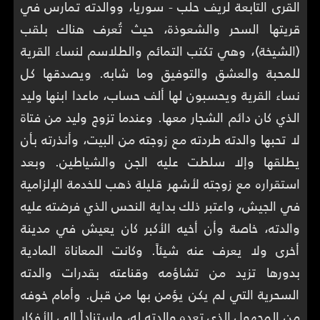
القرى التابعة لريف حلب - سوريا، ووالدته تمارس في
قريتها السحر والشعوذة، حيث تُعرف هناك بلقب
(الشيخة)، وهي تكتب التمائم والطلاسم لنساء القرية
للمحبة والعشق والتوفيق وما شابه. ويصدقها كل
نساء القرية ويحسبون لها ألف حساب، ماعدا ابنها وليد
الذي كان دائم الشجار معها. وعندما تزوج وليد من فتاة
لا تحبها والدته طردته مع زوجته من البيت، وأنذرته بأن
يطلقها وإلا سلطت عليه الجن والشياطين. وبعد
استقراره مع زوجته لأشهر قليلة ذهب للخدمة الإلزامية
في الجيش، واعتبر ذلك بداية النحس الذي فرضته عليه
والدته، خاصة وأن أخيه الأكبر كان يعيش في مدينة
أخرى ولا يعرف عنه شيئاً. وكانت المعاناة المادية
بدورها تزيد من تشاؤمه وقناعته بقدرات والدته
السحرية التي لم يكن يؤمن بها من قبل. وأمام خوفه
من المجهول الذي تعده والدته له، واستناداً إلى الأفكار