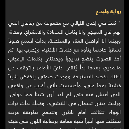
رواية وليد.ع
" كنت في إحدى الليالي مع مجموعة من رفاقي أغني
لهم في المهجع وأنا بكامل السعادة والانشراح. وفجأة،
وبينما أنا أواصل الغناء والسلطنة، بدأت أسمع صوتاً
نسائياً هامساً يتأوه مع كلمات الأغنية، ويُطرب بها. ثم
أخذ الصوت يتضح تدريجياً ويحدثني بكلمات الإعجاب
والمديح، بعدها بدأ يُلقي عليَّ الأوامر بالتوقف عن
الغناء بقصد الاستراحة ووجدت صوتي ينخفض شيئاً
فشيئاً رغماً عني، وأحسست بأني أغيب عن واقعي
الذي أعيش فيه حتى لم اعد أرى شيئاً مما حولي.
وراحت عيناي تحدقان في اللاشيء. وفجأة بدأت ذرات
الهواء تتكاثف أمام ناظري وتتجمع بطريقة غريبة
تشكلت منها أخيراً شبه غمامة برتقالية اللون على هيئة