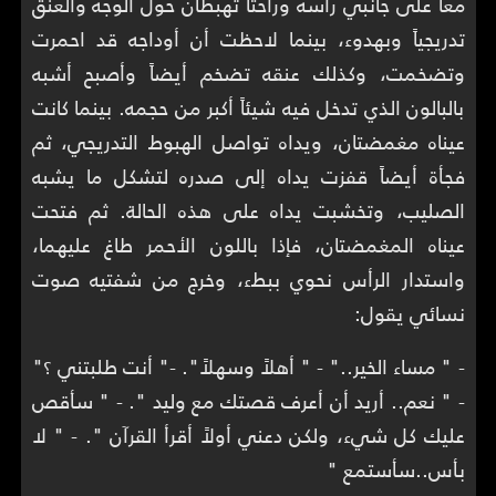
معاً على جانبي رأسه وراحتا تهبطان حول الوجه والعنق
تدريجياً وبهدوء، بينما لاحظت أن أوداجه قد احمرت
وتضخمت، وكذلك عنقه تضخم أيضاً وأصبح أشبه
بالبالون الذي تدخل فيه شيئاً أكبر من حجمه. بينما كانت
عيناه مغمضتان، ويداه تواصل الهبوط التدريجي، ثم
فجأة أيضاً قفزت يداه إلى صدره لتشكل ما يشبه
الصليب، وتخشبت يداه على هذه الحالة. ثم فتحت
عيناه المغمضتان، فإذا باللون الأحمر طاغ عليهما،
واستدار الرأس نحوي ببطء، وخرج من شفتيه صوت
نسائي يقول:
- " مساء الخير.." - " أهلاً وسهلاً". -" أنت طلبتني ؟"
- " نعم.. أريد أن أعرف قصتك مع وليد ". - " سأقص
عليك كل شيء، ولكن دعني أولاً أقرأ القرآن ". - " لا
بأس..سأستمع "