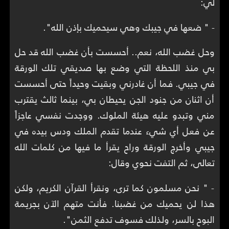
لي:
- " ضعها في جيبك وهي سيحميك بإذن الله".
وحل غضب الله، نعم.. أحسست بأن غضب الله قد حل
بي منذ اللحظة التي وضع بها صديقي تلك الورقة
في جيبي. فما أن غادرني وبقيت وحيداً حتى أحسست
أن اثنان من جنود الجن يحيطان بي، بينما ثالث يقترب
مني وتبدو عليه هيئة الملوك. ووجدت نفسي عاجزاً
عن فعل أي شيء عندما تقدم الملك ودس بيده في
جيبي وأخرج الورقة وراح يقرأ ما فيها من كلمات الله
تعالى، ثم التفت نحوي وقال:
- " نحن مسلمون كما ترى، ونقرأ القرآن الكريم، ولكن
هذا لن يحميك من غضبنا. فأنت متهم الآن بجريمة
البوح بالسر، ولذلك فسوف تدفع الثمن".