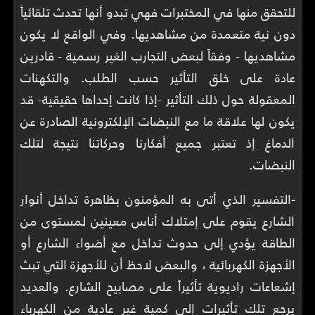
للتحقق منها في المختبرات فهي تبدو أنها تحدث تلقائياً
دون نية متعمدة من مشاهديها. وفي الواقع لا يكون
مشاهديها - وفقاً لبعض التجارب الغير رسمية - قادرين
عادة على خلق التأثير حسب الطلب. والتكهنات
المعقولة حول ذلك التأثير -إذا كانت إحداها حقيقية- قد
يكون لها علاقة ما مع النبضات الإلكترونية الصادرة عن
الدماغ إذ تعتبر جميع أفكارنا وحركاتنا نتيجة لتلك
النبضات.
-
التفسير الذي أتى به المؤمنون بظاهرة تداخل أنوار
الشارع يقوم على إمتلاك أناس معينين لمستوى من
الطاقة يؤدي إلى حدوث تداخل مع أضواء الشارع أو
الأجهزة الكهربائية ، والبعض لاحظ أن للأجهزة التي تبث
إشعاعات راديوية تأثيراً على مصابيح الشارع. والعديد
يرجع تلك تأثيرات إلى كمية غير عادية من الكهرباء