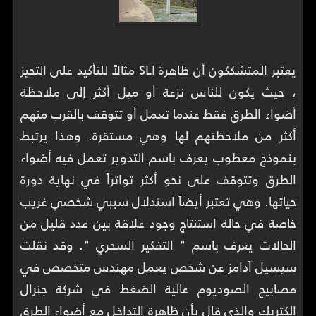
يعتبر المتشككون أن ظاهرة SLI مثالاً للتأكيد على التحيز
، حيث يكون للناس نزعة أو ميل أكثر إلى ملاحظة
أضواء الطرق فقط عندما تعمل أو تتوقف بالقرب منهم
أكثر من ملاحظتهم لها وهي مستقرة. وهذا يرتبط
بنموذج معطوب يعرف باسم التدوير تعمل فيه أضواء
الطرق وتتوقف على نحو أكثر تواتراً في نهاية دورة
حياتها. وهي تعتبر أيضاً استدلال سببي شخصي غريب
خاصة في حالة استنتاج وجود علاقة بين عدد قليل من
الحالات يعرف باسم " التفكير السحري ". وقد نقلت
سيسيل آدامز عن شخص يعمل مهندس متخصص في
مصابيح الصوديوم عالية الضغط في شركة جنرال
الكتريك والذي قال بأن ظاهرة التداخل مع أضواء الطرق