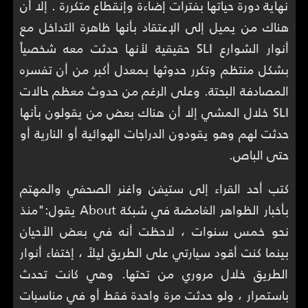
نهاية دورة حياتها بفترات إضاءة وإنقطاع متكررة . إلا أن
هناك من يميل إلى الإعتقاد بأنها ظاهرة التداخل مع
أنوار الشوارع SLI حقيقية لأنها حدثت معه شخصياً
بشكل منتظم وتكرر حدوثها بمعدل أكبر من أن تفسره
المصادفة البحتة. وعلى الرغم من حدوث معظم حالات
SLI خلال المشي إلا أن هناك بعض من يقولون بأنها
حدثت لهم وهو يقودون الدراجات الهوائية أو النارية أو
حتى الباص.
كتب أحد القراء إلى ستيفن واغنر الصحفي والمهتم
بأخبار الظواهر الغامضة في شبكة About يقول:"منذ
نحو خمس سنوات ، لاحظت أنه في بعض الأحيان
بينما كنت أقود سيارتي على الطريق ليلاً ، إختفاء أنوار
الطريق خلال مروري من تحتها. وهي كانت تحدث
باستمرار ، ولو حدثت مرة واحدة فقط أو في مناسبات