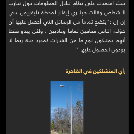
حيث اعتمدت على نظام تبادل المعلومات حول تجارب
الأشخاص وقالت هيلاري إيفانز لمحطة تليفزيون سي
إن إن :"يتضح تماماً من الرسائل التي أحصل عليها أن
هؤلاء الناس معافين تماماً وعاديين ، ولكن يبدو فقط
أنهم يمتلكون نوع ما من القدرات كمجرد هبة ربما لا
يودون الحصول عليها ".
رأي المتشككين في الظاهرة