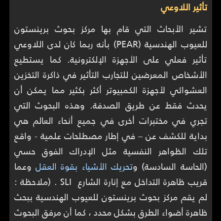
تأثير اللاوعي
تشير الأبحاث التي قام بها مركز بحوث برينستون
للعيوب الهندسية (PEAR) بأنه ربما كان لدى اللاوعي
تأثير فعلي على الأجهزة الإلكترونية. كما يستطيع
الأشخاص المعرضين للتجارب التأثير في ذاكرة التخزين
العشوائي لأجهزة الكمبيوتر أكثر بكثير مما يمكن أن
يحدث فقط عن طريق الصدفة. وهذه البحوث التي
تجري في مختبرات أخرى في جميع أنحاء العالم هي
بداية للكشف عن – في إطار مصطلحات علمية - واقع
تلك الظواهر النفسية مثل الإدراك الفوق حسي
(الحاسة السادسة) و
تحريك الأشياء بقوة العقل
وعما
قريب ظاهرة التداخل مع إنارة الشارع SLI . (ملاحظة :
لم يقم مركز بحوث برينستون للعيوب الهندسية ببحث
ظاهرة أضواء الطرق بشكل محدد ، كما أن مرفق البحوث