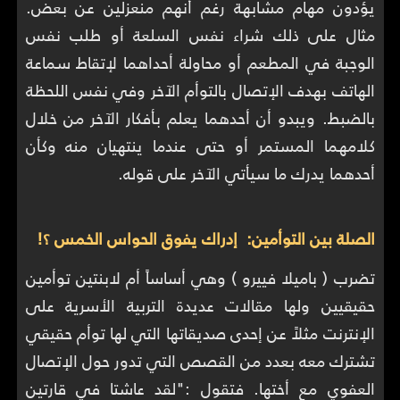
يؤدون مهام مشابهة رغم أنهم منعزلين عن بعض.
مثال على ذلك شراء نفس السلعة أو طلب نفس
الوجبة في المطعم أو محاولة أحداهما لإتقاط سماعة
الهاتف بهدف الإتصال بالتوأم الآخر وفي نفس اللحظة
بالضبط. ويبدو أن أحدهما يعلم بأفكار الآخر من خلال
كلامهما المستمر أو حتى عندما ينتهيان منه وكأن
أحدهما يدرك ما سيأتي الآخر على قوله.
الصلة بين التوأمين: إدراك يفوق الحواس الخمس ؟!
تضرب ( باميلا فييرو ) وهي أساساً أم لابنتين توأمين
حقيقيين ولها مقالات عديدة التربية الأسرية على
الإنترنت مثلاً عن إحدى صديقاتها التي لها توأم حقيقي
تشترك معه بعدد من القصص التي تدور حول الإتصال
العفوي مع أختها. فتقول :"لقد عاشتا في قارتين