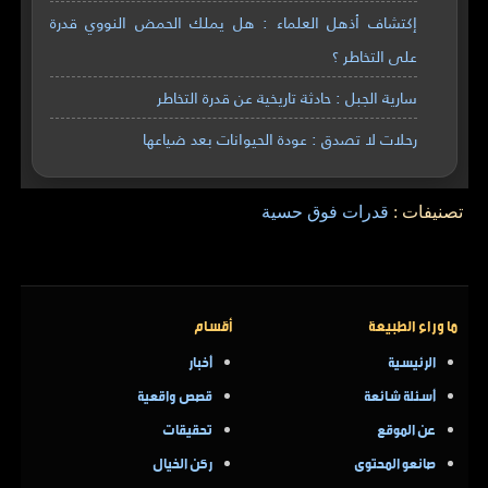
إكتشاف أذهل العلماء : هل يملك الحمض النووي قدرة
على التخاطر ؟
سارية الجبل : حادثة تاريخية عن قدرة التخاطر
رحلات لا تصدق : عودة الحيوانات بعد ضياعها
تصنيفات :
قدرات فوق حسية
ما وراء الطبيعة
أقسام
الرئيسية
أخبار
أسئلة شائعة
قصص واقعية
عن الموقع
تحقيقات
صانعو المحتوى
ركن الخيال