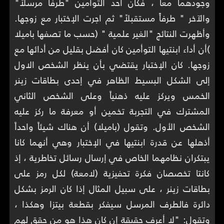
وجودهما معاً ، فكان أحد التوأمين "طرفاً مرسلاً"
والآخر " طرفاًَ مستقبلاً" ثم اجرت الإختبار مع زوجها.
وأظهرت النتائج "الغير علمية " (حسب ما تصفها باميلا
)أن أداء ابنتيها التوأمين كان أفضل بقليل من أدائها مع
زوجها. كان الإختبار يقتضي بأن ينظر الشخص الاول
إلى الشكل البسيط الظاهر في إحدى بطاقات زينر
الخمس ويركز عليه ذهنياً وعلى الشخص الثاني
المشترك في التجربة تخمين أو معرفة ما ركز عليه
الشخص الأول. وتقول (باميلا) أن هناك شيئاً واحداً
أذهلها عن قدرة ابنتيها في الإختبار وهي أنهما كانا
يبتكران نظامهما الخاص في إرسال رسائل تخاطرية ، إذ
كانتا تخصصان فكرة تحفيزية (لامعة) لكل رمز على
بطاقات زينر ، على سبيل المثال إذا كان الرمز بشكل
دائرة فالطرف المرسل سيفكر بقطعة بيتزا وهكذا ،
وتقول: "لا أعرف حقيقة إن كان هذا هو من حقق لهم