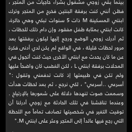
بينما بقي زوجي مشغول بشراء حاجيات من المتجر ،
فظن أنني كنت برفقة البنتين فخرج من المتجر وترك
ابنتي المسكينة M ذات 5 سنوات تبكي وهي حائرة،
كانت ابنتي بمثابة طفل مفقود وإن دام ذلك للحظات ،
ثم أدرك زوجي الوضع ورجع إليها ليكون برفقتها بعد
مرور لحظات قليلة ، في الواقع لم يكن لدي أدنى فكرة
عن ما كان يحدث مع ابنتي الأخرى حيث كنت أتجول في
المحلات برفقة ابنتي L ، لكن الغضب كان واضحاً عليها
ولم تكن في طبيعتها إذ كانت تدفعني وتقول :"
أسرعي ..أسرعي" ، لكي نرجع ، ثم بعد لحظات هدأت
وسمعت صوت تنهدها دلالة على شعورها بالإرتياح .
وعندما تناقشنا في تلك الحادثة مع زوجي أدركنا أن
توقيت التغير في شخصيتها تصادف تماماً مع اللحظة
التي رجع فيها عائداً إلى المتجر وعثر على ابنتي M."