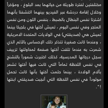
مختلفتين لفترة طويلة من حياتهما بعد البلوغ ، ومؤخراً
وخلال إقامة دردشة عبر الفيديو بينهما اكتشفتا بأنهما
اشترتا نفس البنطال بالضبط ، بنفس اللون ومن نفس
المتجر وفي نفس اليوم ، تعيش أختها في بلجيكا بينما
تعيش هي (صديقتي) في الولايات المتحدة الامريكية
، وعندما كانت صغيرة تتذكر ذلك الإحساس بالألم الذي
شعرت به عندما تلقت أختها صفعة لمحاولتها تزييف
سجل درجاتها المدرسية، كذلك اختبرت شعوراً بالتشنج
في نفس اللحظة تماماً التي كانت فيها أختها تشعر
بآلام الولادة ، بينما حلمت أختها بأنها كانت تحمل
مولوداً في نفس اللحظة التي أنجبت صديقتي ابنتها
!".