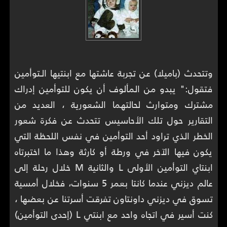
وتتحدث (باميلا) عن تجربة عاشتها مع ابنتيها الـتوأمين
فتقول:" يبدو من المألوف أن يكون للتوأمين إدراك
مشترك ومتوارث لحالتهما الشعورية ، العديد من
التقارير حول تلك الأحاسيس تتحدث عن فكرة شعور
الخطر الذي تراود أحد التوأمين في نفس اللحظة التي
يكون فيها الآخر في ورطة أو كارثة وهذا ما اختبرتاه
ابنتاي التوأمين الأولى L والثانية M خلال رحلة إلى
عالم ديزني عندما كانتا بعمر 5 سنوات، فخلال أمسية
تسوق في ديزني داونتاون تفرقت أسرتنا عن بعضها ،
كنت أسير في اتجاه واحد مع ابنتي L (إحدى التوأمين)