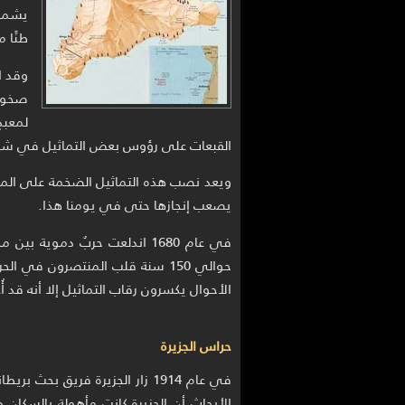
طنًا مت
وقد ا
صخور 
لمعبد
القبعات على رؤوس بعض التماثيل في شك
ويعد نصب هذه التماثيل الضخمة على الم
يصعب إنجازها حتى في يومنا هذا.
في عام 1680 اندلعت حربٌ دموية
حوالي 150 سنة قلب المنتصرون في
الأحوال يكسرون رقاب التماثيل إلا أنه قد أُعيد حوالي 15 تمثالاً من المواي إ
حراس الجزيرة
الأبحاث أن الجزيرة كانت مأهولة بالسكان