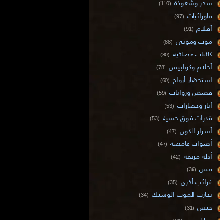
سحر وشعوذة
(110)
ماورائيات
(97)
أفلام
(91)
موت وموتى
(88)
كائنات فضائية
(80)
أحلام وكوابيس
(78)
استحضار أرواح
(60)
قصص وروايات
(59)
آثار وحضارات
(53)
قدرات فوق حسية
(53)
أسرار الكون
(47)
أصوات غامضة
(47)
أدلة مزيفة
(42)
مس
(36)
غرائب أخرى
(35)
تجارب الموت الوشيك
(34)
جنس
(31)
شلل نوم