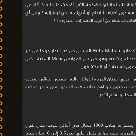
ية بناء تماثيلها الضخمة التي أقيمت عليها منذ أكثر من
ية دون أطراف (أقدام أو أذرع) ، مالذي ترمز إليه ؟ ومن أي
افات شاسعة عن أقرب الحضارات المجاورة ؟ !
تقول الاسطورة البولينيزية بأن الملك هوتو ماتوا Hotu Matu'a المرسل من عبر البحار وربما من جزر
الماركيز قدم لهذه المنطقة لإيجاد وطن جديد له ولشعبه وهو من بين الموائيين Moai السبعة الذين
دعون السبعة " أو المكتشفون.
لتي أبدعها سكان الجزيرة الأوائل والتي تسمى موائي شيدت
اك حيث يدفنون موتاهم بجانب هذه الصخور في قبور جماعية
لسماء والعالم الآخر.
اليوم ينتشر ما يقارب 1000 تمثال في أماكن موزعة على طول
ساحل الجزيرة. حيث يتراوح طول أغلبها بين 3.5 إلى 6 أمتار، بينما