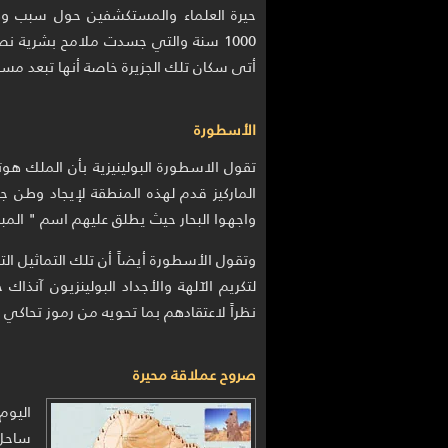
حيرة العلماء والمستكشفين حول سبب وكيف
1000 سنة والتي جسدت ملامح بشرية نصف
أتى سكان تلك الجزيرة خاصة أنها تبعد مس
الأسطورة
واجهوا البحار حيث يطلق عليهم اسم " المب
وتقول الأسطورة أيضاً أن تلك التماثيل ا
لتكريم الآلهة والأجداد البولينزيون آنذ
نظراً لاعتقادهم بما تحويه من رموز تحاكي ا
صروح عملاقة محيرة