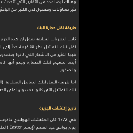
تثير تساؤلات وفضول لدى الكثير من الباحثي
طريقة نقل حجارة البناء
كانت النظريات السابقة تقول ان هذه الجزي
نقل تلك التماثيل بطريقة غريبة جداً إلى 
فيها الكثير من الاشجار التي كانوا يعتمد
أيضا تتبعهم لتلك الحضارة وجدو أنها كا
والصخور .
اما طريقة النقل لتلك التماثيل العملاقة
تلك التماثيل التي كانوا يمددونها على ا
تاريخ إكتشاف الجزيرة
في 1772 كان المكتشف الهولندي جا
يوم يوافق عيد الفصح (إيستر Easter ) لذلك سمى الجزيرة باسم تلك المناسبة .