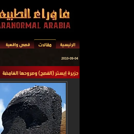
مقالات
الرئيسية
قصص واقعية
2010-09-04
جزيرة إيستر (الفصح) وصروحها الغامضة