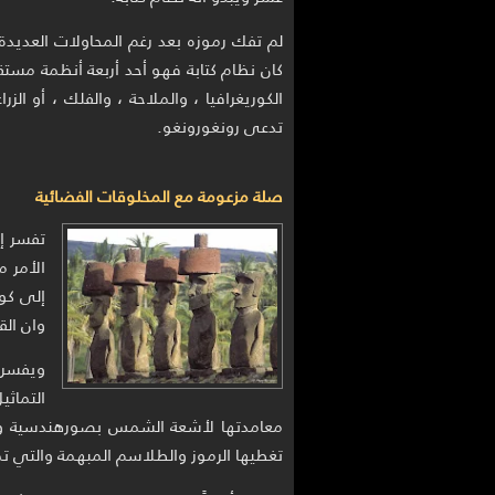
لم تفك رموزه بعد رغم المحاولات العديدة
كان نظام كتابة فهو أحد أربعة أنظمة مستقلة
الكوريغرافيا ، والملاحة ، والفلك ، أو ا
تدعى رونغورونغو.
صلة مزعومة مع المخلوقات الفضائية
تفسر إح
الأمر 
إلى كو
وان الق
ويفسر 
التماث
معامدتها لأشعة الشمس بصورهندسية وهن
تغطيها الرموز والطلاسم المبهمة والتي 