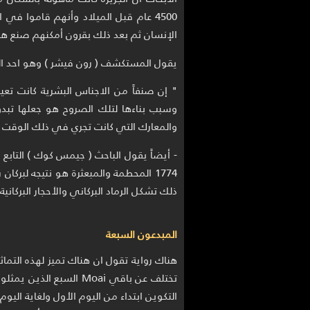
4500 عام قبل الميلاد وأنهم قاموا في
الإنسان ثم بعد ذلك بقرون أمكنهم صنع هذ
يقول المستكشف ( رون فيشر ) وهو احد الب
" إن صنفاً من الاجناس البشرية كانت تع
وسبب بناءها لتلك الصروح هو جعلها تبدو 
والمعارك التي كانت تجري في ذلك الوقت حي
- أيضاً يقول الباحث ( جيمس كوك ) التابع 
1774 المحطمة والمبعثرة هو نتيجه لبركان
ذلك تشكل الرماد البركاني والأحجار البركان
المبدعون السبعة
تختلف عن باقي Moai السب
التكوين ابتداء من اليوم الأول ولغاية الي