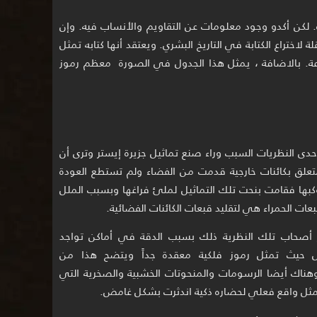
. لكن أكدو وجود معلومات عن التقاويم والأنساب فيه. وإن
 لاختراع الكتابة في التاريخ البشري. ويعتقد أنها كتابه تمثل
لزراعة. بالاضافة ، يمثل هذا الجدول في الصورة معظم رموز
دى النظريات السبب وراء صنع تماثيل جزيرة إيستر وترى أن
متعلق بكائنات خارجية قدمت من الفضاء ولم تستطع العودة
كبها فقامت بنحت تلك التماثيل لملئ فراغها وبسبب الملل
بعات الحمراء هي لتقليد قبعات الكائنات الفضائية.
أصحاب تلك النظرية ذلك بسبب الدقة في أماكن تواجد
يل حيث تمثل رموز فلكية معقدة جداً ويتضح هذا من
اك أيضا الرسومات والمنحوتات الخشبية والصخرية التي
تمثل واقع فعلي لحضاره ذكية اندثرت بشكل غامض.