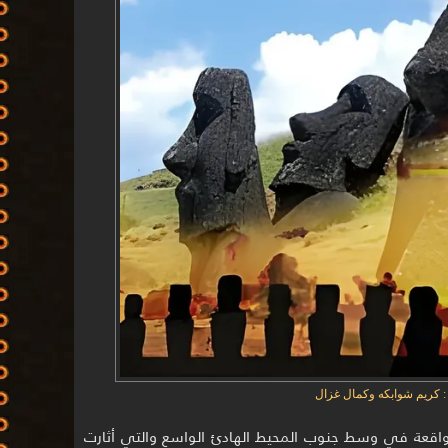
 : كريم شوابكه وكمال غزال
الواقعة في وسط جنوب المحيط الهادئ الواسع والتي أثارت