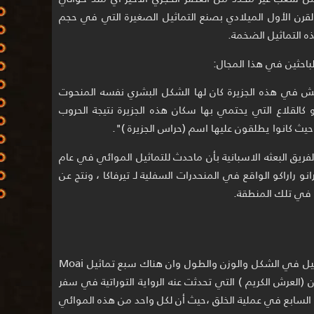
 القرن الأول الميلادي بصنع التماثيل الصغيرة التي في حجم
ه التماثيل الضخمة.
احثين في هذا المجال:
يش في هذه الجزيرة كان لها الشكل البشري نفسه المنحوت
كالقلاع التي يحتمي بها سكان هذه الجزيرة نتيجة الحروب
ث كانوا يطلقون عليها اسم (حراس الجزيرة )".
لفريق البعثه الاسبانية بأن ماحدث للتماثيل الموائي في عام
 رانو راراكو الواقع في المنحدرات السفلية لـ تيرفاكا ، ونتج عن
ية في تلك المنطقة.
هناك رواية تقول ان هناك تميز لهذه التماثيل في الشكل والوزن والطول وان هناك سبع تماثيل Moai
ع الذين يمثلون (العرش الكريم ) التي تحدثت عنه الرواية التوراتية في سفر
وم السابع في عملية الخلق ،حيث أن لكل واحد من هذه الموائي