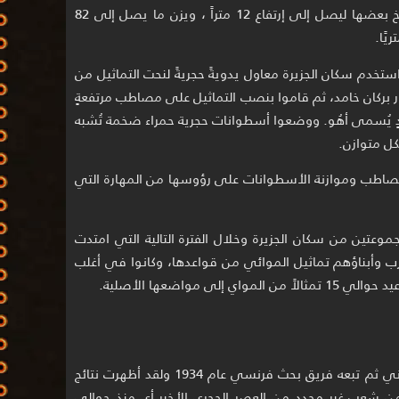
يشمخ بعضها ليصل إلى إرتفاع 12 متراً ، ويزن ما يصل إلى 82
ريًا.
ستخدم سكان الجزيرة معاول يدويةً حجريةً لنحت التماثيل من
بركان خامد، ثم قاموا بنصب التماثيل على مصاطب مرتفعةٍ
ٍ يُسمى أهُو. ووضعوا أسطوانات حجرية حمراء ضخمة تُشبه
ل متوازن.
صاطب وموازنة الأسطوانات على رؤوسها من المهارة التي
 بين مجموعتين من سكان الجزيرة وخلال الفترة التالية التي امتدت
 الحرب وأبناؤهم تماثيل الموائي من قواعدها، وكانوا في أغلب
لى مواضعها الأصلية.
في عام 1914 زار الجزيرة فريق بحث بريطاني ثم تبعه فريق بحث فرنسي عام 1934 ولقد أظهرت نتائج
 من شعب غير محدد من العصر الحجري الأخير أي منذ حوالي