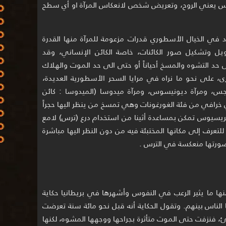
عكاس يعني الروح، وتعريض شخص لانعكاس المرآة او أي سطح
 في الخيال الأسطوري قدرات مزعومة للمرآة منها القدرة
يل وتشكيل صور الكائنات، خاصة الكائن الإنساني، وقد
حد التشوه والمسخ أحياناً أو حتى الى حد الموت والهلاك
أخرى، على نحو ما نراه في مرايا السحر الأسطورية العديدة،
جس، ومرآة ديونيسوس، ومرآة ميدوسا (الميدوسا : كائن
رافي من فئة الغورغونات وهي تمسخ من ينظر اليها حجراً
بريسيوس تمكن بمساعدة أثينا من استخدام درع (ترس) لامع
تعرف إلى مكانها المختبئة فيه من دون النظر اليها مباشرة
صورتها منعكسة في الترس .
منها ما يثير الرعب في النفوس وأشهرها في بريطانيا حكاية
 الناس بينهم. وتقول الحكاية أنه قبل نحو مائة سنة تعرضت
فنزفت حتى الموت متأثرة بجراحها ووجهها المشوه، لكنها