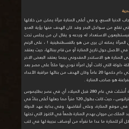
جاب الدنيا السبع، و في أعلى المنارة مرآة يمكن من خلالها
لتي تقلع من سواحل البحر وقد كان الهدف منها رؤية العدو
 فيستطيعون الاستعداد له وردعه و يقال ان من يجلس تحت
 المرآة يمكنه ان يرى من هو بالقسطنطينية ! ، على الرغم
ي الأصل حول تاريخ المنارة أو من قام ببنائها، حيث يعتقد
ى المنارة هو الاسكندر المقدوني بينما يعتقد البعض الاخر
لكة دلوكة التي كانت أول امرأة نودي بها ملكاً على مصر بعد
هلاك فرعون وجنوده في البحر الأحمر والتي دام حكمها 20 عاماً وكان الهدف من بنائها مراقبة الأعداء
لكن من الثابت تاريخياً أن منارة الإسكندرية أُنشئت في عام 280 قبل الميلاد أي في عصر بطليموس
الثاني و قد بناه المعماري الأغريقي سوستراتوس ، حيث كانت بطول 120 متراً مما جعلها أعلى بناءً في
في موقع المنارة، وعلى أنقاضها. وفي بداية عهد الدولة
بد الملك بن مروان بهدم المنارة طمعاً في الكنوز التي تحتها
كل أثر للمنارة ما عدا ما نقرأه من أوصاف عجيبة لها في كتب