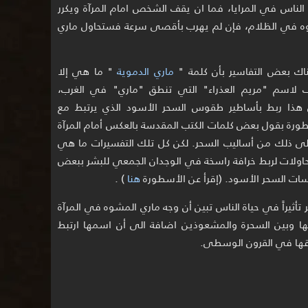
اس في المرايا، فما ان يقف الشخص امام المرآة ويكرر
ه في الظلام، فإن لم يهرب بأقصى سرعة فستحاول ماري
ك بعض التفاسير بأن كلمة "
ماري الدموية
" ما هي إلا
 لاسم "مريم العذراء" التي تنطق "ماري" في الغرب،
ذا ربط بأساطير طقوس السحر الأسود الذي يرتبط مع
ورة بقول بعض كلمات الكتب المقدسة بالعكس أمام المرآة
لى ذلك من أساليب السحر. لكن كل تلك التفسيرات ما هي
حاولات لربط خرافة راسخة في الوجدان الجمعي للبشر ببعض
ات السحر الأسود. (إقرأ عن الأسطورة
هنا
) .
 تأثيراً في حياة الناس تبين أن وجه ماري المشوه في المرآة
ينها وبين السحرة والمشعوذين اضافة الى أن اسمها ارتبط
اقها في القرون الوسطى.