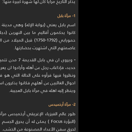
يذكر التاريخ مرايا كان لها شهرة كبيرة منها:
1- مرآة بابل
اسم بابل يعني (بوابة الإله) وهي مدينة ع
كانوا يحكمون أقاليم ما بين النهرين (دج
حمورابي (1792-1750) قب
عاصمتهم التي اشتهرت بحضارتها.
-
ويروى ان في با
حديد، فإذاغاب رجل عن أهله وأرادوا ان يعر
ونظروا فيها فرأوه على الحالة التي هو ف
احوال الغائبين عن أهلهم فكانوا يذكرون ا
وينظر إليه اهله في مرآة بابل العجيبة.
2- مرآة أرخميدس
طور عالم الفيزياء الإغريقي أرخميدس م
(البؤرة Focus ) يمكن له أن يحر
لحرق سفن الأعداء المصنوعة من الخشب.