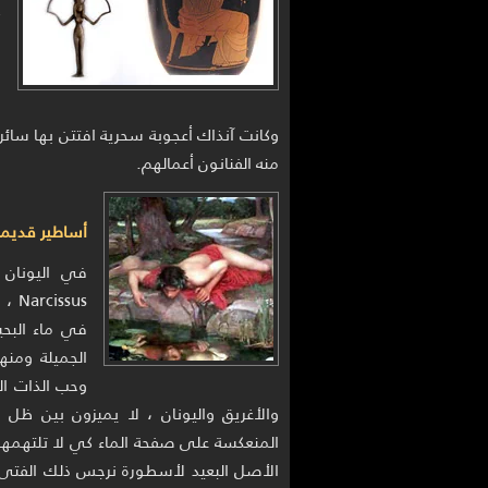
أ
و
وكانت آنذاك أعجوبة سحرية افتتن بها سا
منه الفنانون أعمالهم.
أساطير قديمة
في اليونان
sus
في ماء البح
الجميلة ومنه
وحب الذات الم
والأغريق واليونان ، لا يميزون بين ظل 
المنعكسة على صفحة الماء كي لا تلتهمها 
الأصل البعيد لأسطورة نرجس ذلك الفتى 