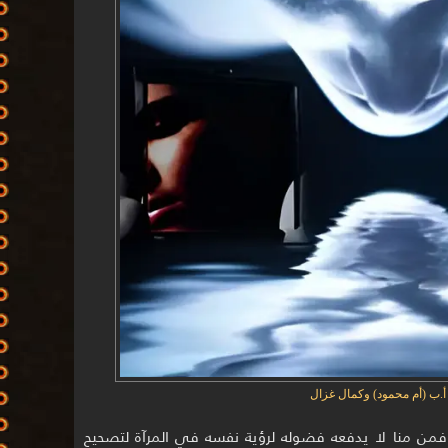
: أ.ب (أم محمود) وكمال غزال
ة فمن منا لا يدفعه فضوله لرؤية نفسه في المرآة لتصحيح