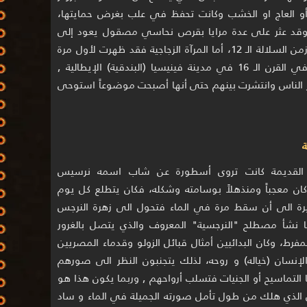
و العاج او الخشب وكانت تحفظ في علب بغرض حمايتها،
قد عثر على عدة مرايا بقرص نحاسي مصقول يعود إلى
زمن السلالة الـ 12، أما المرآة الزجاجية فقد ظهرت لأول مرة
في القرن الـ 16 في مدينة فينيسيا (البندقية) الإيطالية ,
ئر الناس وانتشرت بينهم حتى أنها أصبحت موضوعاً استوحى
 القديمة كانت تروى أسطورة عن شاب اسمه نرسيس
Narcis ، كان معجباً ومنذهلاً بوسامته وشكله، فكان يتطلع كل يوم
يرة الى أن سقط مرة في الماء فتحول الى زهرة النرجس
ا نشأ مصطلح "النرجسية" المعروف والذي يتصل بالغرور
فرط، وكان البدائيين أمثال قبائل الزولو وقدماء المصريين
الإنسان (خياله) و روحه، لذلك يتجنبون النظر الى صورهم
التماسيح أو الجنيات فتسلب أرواحهم , وربما يكون هذا هو
الذي هلك من طول تأمل صورته الجميلة في الماء و ساد