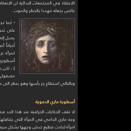
الاعتقاد في المجتمعات البدائية ان الان
عاكس يجعله مهددا بالخطر والموت .
-
كما نجد
على تحو
يصل إلى 
أحياناً 
كمرآة نر
أسطوري خ
) ، لكن 
مصقول لل
وبالتالي استطاع جز رأسها وهو ينظر الى 
أسطورة ماري الدموية
لا تقف الحكايات الخرافية عند هذا الحد ف
وجه ماري الدامي في المرآة التي يتناقلها
امرأة لحادث فظيع خدش وجهها بشكل سيئ، 