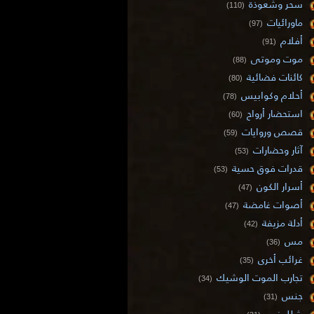
سحر وشعوذة
(110)
ماورائيات
(97)
أفلام
(91)
موت وموتى
(88)
كائنات فضائية
(80)
أحلام وكوابيس
(78)
استحضار أرواح
(60)
قصص وروايات
(59)
آثار وحضارات
(53)
قدرات فوق حسية
(53)
أسرار الكون
(47)
أصوات غامضة
(47)
أدلة مزيفة
(42)
مس
(36)
غرائب أخرى
(35)
تجارب الموت الوشيك
(34)
جنس
(31)
شلل نوم