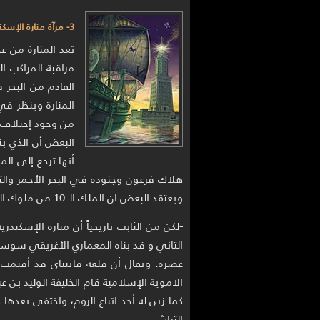
3- مرآة منارة الإسكندرية
تعد المنارة من ع
مراقبة المراكب ا
القادم من البحر
المنارة وينظر في
من وجود إختلاف ف
البعض أن الذي بن
أنها ترجع إلى الم
ويعتقد البعض ان الملك الـ 10 من ملوك الفراعنة هو صاحب المنارة .
-
عصره. ويقال أن قلعة قايتباي قد أقيمت 
الاموية الإسلامية قام الخليفة الوليد بن ع
كما زين له أحد اتباع الروم، واختفى بعدها 
التراث.