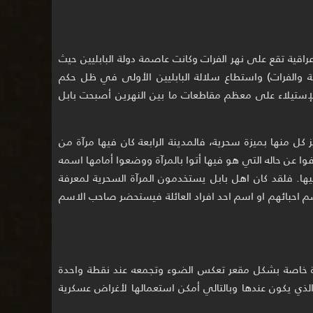
راقية تقع على نهر الفرات وكانت عاصمة دولة البابليين حيث
لة والفرات) واستطاع سلالة البابليين الأولى في ظل حكم
ل الميلاد من الإستيلاء على معظم مقاطعات ما بين النهرين أصبحت بابل
بل القديمة 7 مدن تتميز كل منها بميزة سحرية، فالمدينة الرابعة كان فيها مرآة من
فوا عن حاله التي هو فيها أتوا بالمرآة ووضعوا أمامها اسمه
يها. فلقد كان اهل بابل يستخدمون المرآة السحرية لمعرفة
سم احبائهم او اسم احد افراد العائلة فيستحضر صاحب الاسم
رآة خاصة بشكل مقعر تعكس الضوء وتجمعه عند نقطة واحدة
ق الجسم الذي يكون عندها وبالتالي أمكن استعمالها لأغراض عسكرية