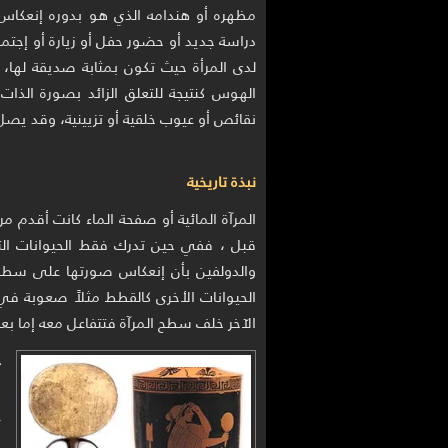
مظهره أو هندامه الذي هو بدوره إنعكاس
دراسة جديد أو حضور حفل أو زيارة أو إجتما
لدى المرأة حيث تكون بمثابة صديقة لها
الهوس كنتيجة للتعلق الزائد بصورة الذ
نقائص أو عيوب خلقية أو تزيينية، وقد يصل
نبذة تاريخية
المرآة المائية أو صفحة الماء كانت أقدم م
قبل ، ففي حين تدرك فقط الحيوانات الت
والدولفين بأن إنعكاس صورتها على سطح ا
الحيوانات الأخرى كالقطط مثلاً صعوبة في 
الآخر خلف سطح المرآة فتتفاعل معه إما بع
-
إ
ع
و