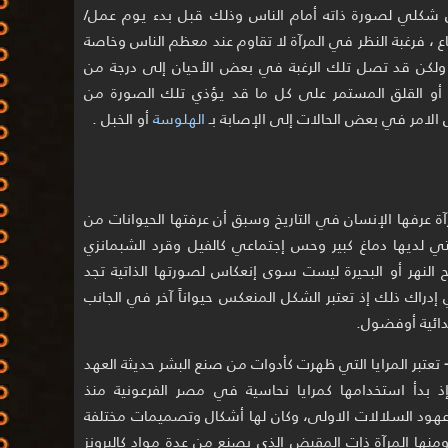
 شكلي لصورة ذاته أمام الناس وذلك قبل بدء يوم عمل/
ع ، فرغبة النظر في المرآة لا تقاوم عند معظم الناس وخاصة
، ولكن قد تصل تلك الرغبة في بعض الأحيان إلى درجة من
ات أو القلق المستمر على كل ما قد يؤذي تلك الصورة من
 الامر في بعض الحالات إلى الإصابة بـ
الهلوسة
أو الخبل .
رآة عرفها الإنسان في التاريخ وسبق أن عرفتها الحيوانات من
ي لديها دماغ كبير وحس إجتماعي كالفيل وقرد الشبمانزي
لنهر أو البحيرة ليست سوى إنعكاس لصورتها الذاتية تجد
إدراك ذلك إذ تعتبر الشكل المنعكس حيواناً آخر في الجانب
دائية أوفضول.
تعتبر المرايا التي ظهرت كأدوات من صنع البشر حديثة العهد
ذ بدأ استخدامها كمرايا نحاسية في مصر الفرعونية منذ
هود السلالات الاولى، وكان لها أشكال وتصميمات مختلفة
منها المرآة ذات المقبض الذي يصنع من عدة مواد كالبرونز