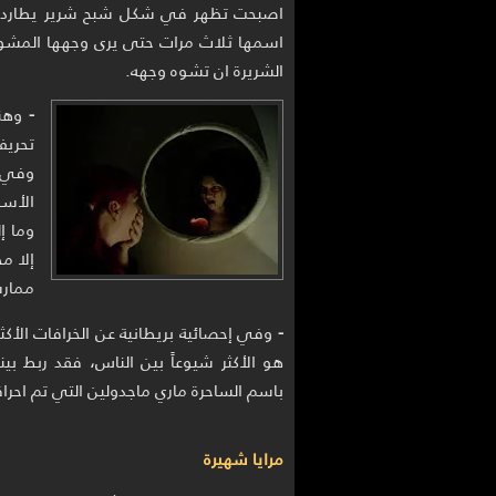
اصبحت تظهر في شكل شبح شرير يطارد الن
اسمها ثلاث مرات حتى يرى وجهها المشو
الشريرة ان تشوه وجهه.
-
وهنا
تحريف
وفي ه
الأسط
وما إ
إلا م
ممارس
-
وفي إحصائية بريطانية عن الخرافات الأكثر
هو الأكثر شيوعاً بين الناس، فقد ربط ب
باسم الساحرة ماري ماجدولين التي تم احر
مرايا شهيرة