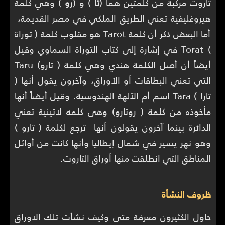
تاروت مركبة من كلمتين هما (
تا
) و (
رو
) وهي كلمة
هيروغليفية تعني الطريق الملكي في مصر القديمة،
أما البعض ذكر أن كلمة Tarot هو مقلوب كلمة ( توراة
) Torat في إشارة إلى كتاب التوراة السماوي وقيل
أيضاً أن أصل الكلمة هندي وهي كلمة ( تارو) Taru
التي تعني البطاقات أو الأوراق، وآخرون يقول أنها (
تارا ) Tara اسم أم الآلهة الهندوسية. وقيل أيضاً أنها
مأخوذه من كلمة ( روتارو) وهى كلمه لاتينية تعني
الدائرة بينما آخرون يقولون أنها ترجع لكلمة ( تارو )
وهو نهر يسير في شمال إيطاليا وأنها كانت من أوائل
المناطق التي انطلقت منها أوراق التاروت.
ظروف النشأة
حاول الكثيرون معرفة متى وكيف نشأت تلك الاوراق