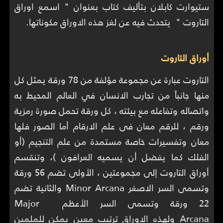
ستيوارت كابلان بتأليف كتاب بعنوان " اسمع اوراق
التاروت " يتحدث فيه عن لغز هذه الاوراق مكوناتها.
أوراق التاروت
التاروت عبارة عن مجموعة مؤلفة من 78 ورقة يمثل كل
منها جانباً من تجارب الانسان في العالم المحيط به
واتصاله وتفاعله مع بيئته ، كل ورقة تحمل صورة رمزية
ورقم ، للرقم معان فى علم الارقام أما الصور فلها
معان وتفسيرات خاصة مستمدة من علم التنجيم (أو
الفلك كما يفضل أن يسميه العرافون )، وتنقسم
أوراق التاروت إلى مجموعتين ، الأولى تضم 56 ورقة
وتسمى السر الاصغر Minor Arcana والثانية تضم
22 ورقة وتسمى السر الأعظم Major
Arcana ولهذه الاوراق ترتيب معين يمكن للملمين