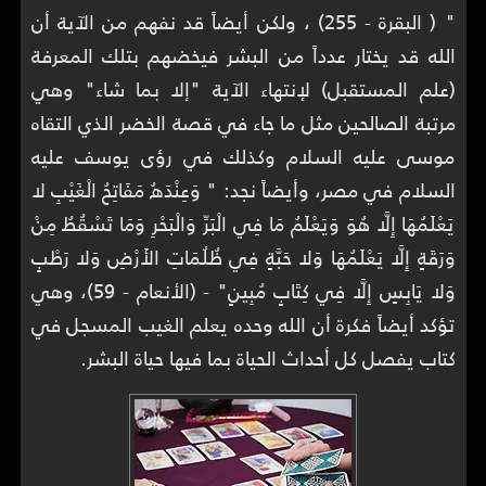
" ( البقرة - 255) ، ولكن أيضاً قد نفهم من الآية أن
الله قد يختار عدداً من البشر فيخضهم بتلك المعرفة
(علم المستقبل) لإنتهاء الآية "إلا بما شاء" وهي
مرتبة الصالحين مثل ما جاء في قصة الخضر الذي التقاه
موسى عليه السلام وكذلك في رؤى يوسف عليه
السلام في مصر، وأيضاً نجد: " وَعِنْدَهُ مَفَاتِحُ الْغَيْبِ لا
يَعْلَمُهَا إِلَّا هُوَ وَيَعْلَمُ مَا فِي الْبَرِّ وَالْبَحْرِ وَمَا تَسْقُطُ مِنْ
وَرَقَةٍ إِلَّا يَعْلَمُهَا وَلا حَبَّةٍ فِي ظُلُمَاتِ الأَرْضِ وَلا رَطْبٍ
وَلا يَابِسٍ إِلَّا فِي كِتَابٍ مُبِينٍ" - (الأنعام - 59)، وهي
تؤكد أيضاً فكرة أن الله وحده يعلم الغيب المسجل في
كتاب يفصل كل أحداث الحياة بما فيها حياة البشر.