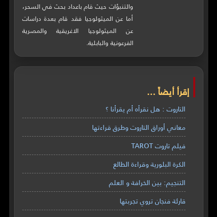
والتنبؤات حيث قام باعداد بحث في السحر،
أما عن الميثولوجيا فقد قام بعدة دراسات
عن الميثولوجيا الاغريقية والمصرية
الفرعونية والبابلية.
إقرأ أيضاً ...
التاروت : هل نقرأه أم يقرأنا ؟
معاني أوراق التاروت وطرق قراءتها
فيلم تاروت TAROT
الكرة البلورية وقراءة الطالع
التنجيم: بين الخرافة و العلم
قارئة فنجان تروي تجربتها