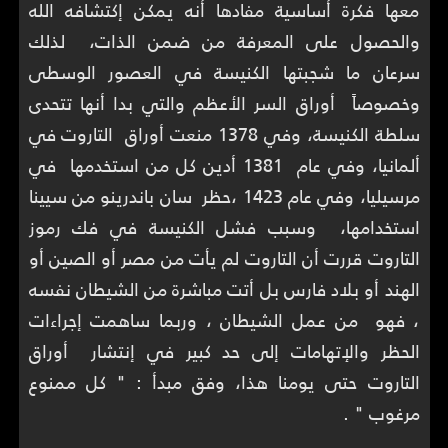
معها فكرة أساسية مفادها أنه يمكن إكتشافه الله
والحصول على المعرفة من ضمن الذات، لذلك
سرعان ما شجبتها الكنيسة في العصور الوسطى
وخصوصاً أوراق السر الأعظم والتي بدا أنها تتحدى
سلطة الكنيسة، وفي 1378 منعت أوراق التاروت في
ألمانيا، وفي عام 1381 أدين كل من استخدمها في
مرسيليا، وفي عام 1423 ،حظر سان باندرينو من سيينا
استخدامها، وسبب فشل الكنيسة في فك رموز
التاروت قررت أن التاروت لم يأت من مصر أو الصين أو
الهند أو بلاد فارس بل أتت مباشرة من الشيطان نفسه
، فهو من عمل الشيطان ، وربما ساهمت إجراءات
الحظر والإتهامات إلى حد كبير في إنتشار أوراق
التاروت حتى يومنا هذا، وفق مبدأ : " كل ممنوع
مرغوب " .