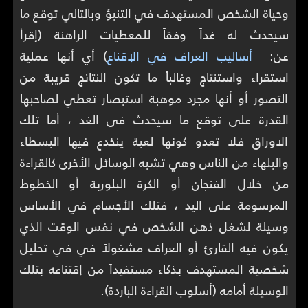
وحياة الشخص المستهدف في التنبؤ وبالتالي توقع ما
سيحدث له غداً وفقاً للمعطيات الراهنة (إقرأ
عن:
أساليب العراف في الإقناع
) أي أنها عملية
استقراء واستنتاج وغالباً ما تكون النتائج قريبة من
التصور أو أنها مجرد موهبة استبصار تعطي لصاحبها
القدرة على توقع ما سيحدث فى الغد ، أما تلك
الاوراق فلا تعدو كونها لعبة ينخدع فيها البسطاء
والبلهاء من الناس وهي تشبه الوسائل الأخرى كالقراءة
من خلال الفنجان أو الكرة البلوربة أو الخطوط
المرسومة على اليد ، فتلك الأجسام في الأساس
وسيلة لشغل ذهن الشخص في نفس الوقت الذي
يكون فيه القارئ أو العراف مشغولاً في في تحليل
شخصية المستهدف بذكاء مستفيداً من إقتناعه بتلك
الوسيلة أمامه (أسلوب القراءة الباردة).