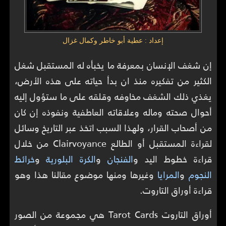
إعداد : عطية أبو خاطر وكمال غزال
إن شغف الإنسان بمعرفة ما يخبأه له المستقبل شغل
الكثير من تفكيره منذ ان بدأ حياته على هذه الأرض،
يغذي ذلك الشغف مخاوفه وقلقه على ما ستؤول إليه
أحوال صحته وماله وعلاقاته العاطفية ونفوذه إن كان
من أصحاب القرار، ولهذا السبب اتخذ عبر التاريخ وسائل
لقراءة المستقبل أو الطالع Clairvoyance من خلال
قراءة خطوط اليد و
الفنجان
و
الكرة البلورية
و
خرائط
النجوم
و
المرايا
وغيرها ومنها موضوع مقالنا هذا وهو
قراءة أوراق التاروت.
أوراق التاروت Tarot Cards هي مجموعة من الصور