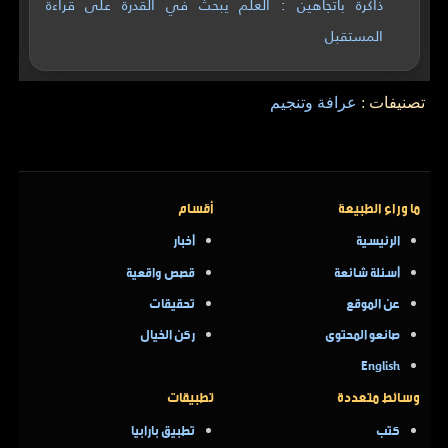
ذاكرة باتجاهين : العلم يبحث في القدرة على قراءة
المستقبل
تصنيفات :
عرافة وتنجيم
ما وراء الطبيعة
أقسام
الرئيسية
أخبار
أسئلة شائعة
قصص واقعية
عن الموقع
تحقيقات
صانعو المحتوى
ركن الخيال
English
وسائط متعددة
تطبيقات
كتب
تطبيق بارابيا