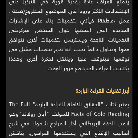
يتمتع العراف عادة بقدرة قوية في التركيز على
الإحتمالات الأكثر وروداً في الموضوع المطروح(صحة ،
عمل ،عاطفة) فيأتي بتخمينات بناء على الإشارات
العديدة التي التقطها حول الشخص فيركزعلى
التخمينات الناجحة ويسترسل بتخمينات أخرى تتوافق
معها ويحاول دائماً تجنب أية طرح تخمينات فشل في
توقعها فيتوقف عنها وينتقل لفكرة أخرى وهكذا
يكتسب العراف الخبرة مع مرور الوقت.
أبرز تقنيات القراءة الباردة
يعتبر كتاب "الحقائق الكاملة للقراءة الباردة" The Full
Facts of Cold Reading للمؤلف "أيان رولاند"وهو
لاعب الخفة البريطاني أكثر المراجع شمولاً في شرح
أساليب الإقناع التي يستخدمها العرافون. يناقش