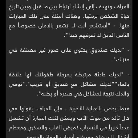
العراف وتهدف إلى إنشاء ارتباط بين ما قيل وبين تاريخ
حياة الشخص برمتها. وهناك أمثلة على تلك العبارات
منها:
-
"أستشعر أنك لا تشعر بالامان خصوصاً مع
الناس الذين لا تعرفهم جيداً".
-
"لديك صندوق يحتوي على صور غير مصنفة في
منزلك".
-
"لديك حادثة مرتبطة بمرحلة طفولتك لها علاقة
بالماء""لديك مشاكل مع صديق أو قريب"."توفي
والدك نتيجة لمشاكل في صدره أو بطنه".
فيما يخص بالعبارة الأخيرة ، فإن العراف يقولها في
حال تأكد من موت الأب ويمكن لتلك العبارة أن تشمل
عدداً كبيراً من الأسباب كمرض القلب والسكري ومعظم
أشكال السرطان ومعظم أسباب الوفاة بالعموم.