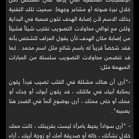
خلال نبرة صوته أو مشاعر وجهه). سميت تلك التقنية
بذلك الاسم لأن إصابة الهدف تكون صعبة في البداية
ولكن مع توالي محاولات التصويب نقترب شيئاً فشيئاً
من إصابة مكان الهدف.كأن يقول العراف للشخص بأنه
فقد شخصاً قريباً له باسم شائع مثل اسم محمد . كما
قد تتضمن محاولات التصويب سلسلة من العبارات
المبهمة مثل:
-
"أرى أن هناك مشكلة في القلب تصيب فرداً يكون
بمثابة أبيك في عائلتك ، قد يكون أبوك أو جدك أو
عمك أو حتى عمتك ، أرى بوضوح ألماً في الصدر هنا
يصيبه".
-
"أرى سواداً يحيط بامرأة ليست بقريبتك ، كانت معك
خلال نشأتك ، خالة أو صديقة أمك أو زوجة أبيك ، أراه