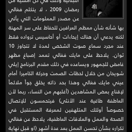
اللبنانية وذلك في كل أمسية من
رمضان 2009 ، لا يتكلم فغالي
عن مصدر المعلومات التي يأتي
بها شأنه شأن معظم العرافين للحفاظ على سر المهنة
لكنه يدعي أن هناك إيحاءات أو أحاسيس ترواده فقط
عند مجرد سماع صوت الشخص لمدة لا تتجاوز 10
ثوان. يلاحظ على مايك فغالي تعمد إصباغ مظهر
غامض للجمهور ويساعده في ذلك مقدم البرنامج إيلي
شويحان من خلال لحظات الصمت وحركة الكاميرا أمام
عيني مايك فغالي وهذا بحد ذاته يخلق جواً ملائماً
لإقناع بعض المشاهدين (أغلبهم من النساء، ربما لأن
العاطفة طاغية عند الأنثى) فيتحمسون للإتصال
خصوصاً أولئك المتلهفين لمعرفة المستقبل في
الصحة والعمل والعلاقات العاطفية، يلاحظ عن فغالي
تكراره بشأن تحسن العمل بعد عدة أشهر (او قبل نهاية