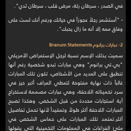
في الصدر ، سرطان رئة، مرض قلب ، سرطان ثدي".
-
"أستشعر رجلاً عجوزاً في حياتك ورغم أنك لست على
وفاق معه إلا أنه ما زال يحبك".
2- عبارات برانوم Branum Statements
سميت بذلك الإسم نسبة لرجل الإستعراض الأمريكي
"بي.تي برانوم" وهي عبارات تبدو شخصية رغم أنها
تنطبق على العديد من الأشخاص، تكون تلك العبارات
غالباً ذات نهاية مفتوحة لتعطي العراف أكبر حيز في
سرد تخميناته اللاحقة، وهي عبارات مصممة لاستخراج
أية استجابات محددة من قبل الشخص. وهكذا تصبح
العبارات اللاحقة أكثر طولاً وتعقيداً لأنها تحمل تفاصيل
أكثر.تعتمد تلك العبارات على حماس الشخص في
ملئ الفراغات في المعلومات التخمينية التي يقولها