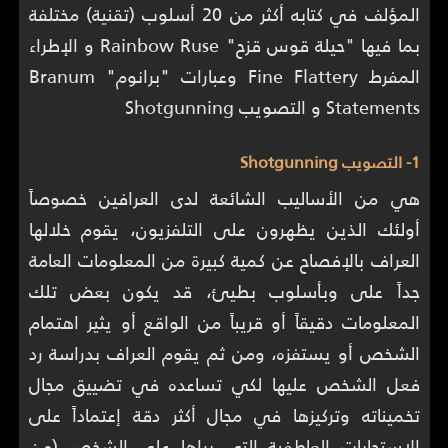
المؤلف في كتابه أكثر من 20 أسلوب (تقنية) مختلفة
بما فيها "حيلة قوس قزح" Rainbow Ruse و الإطراء
المفرط Fine Flattery وعبارات "برانوم" Branum
Statements و التصويب Shotgunning
1- التصويب Shotgunning
هي من الأساليب الشائعة لدى العرافين خصوصاً
أولئك الذين يظهرون على التلفزيون، يقوم خلالها
العراف بالإفصاح عن كمية كبيرة من المعلومات العامة
جداً على وبأسلوب بطيئ، قد يكون بعض تلك
المعلومات دقيقاً أو قريباً من الواقع أو يثير اهتمام
الشخص أو يستفزه، ومن ثم يقوم العراف بدراسة رد
فعل الشخص عليها لكي تساعده في تضييق مجال
تخميناته وتركيزها في مجال أكثر دقة إعتماداً على
الإستجابات العاطفية التي يراها على الشخص (من