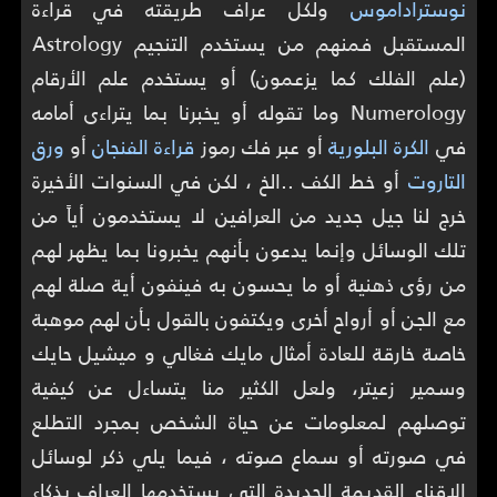
نوستراداموس
ولكل عراف طريقته في قراءة
المستقبل فمنهم من يستخدم التنجيم Astrology
(علم الفلك كما يزعمون) أو يستخدم علم الأرقام
Numerology وما تقوله أو يخبرنا بما يتراءى أمامه
في
الكرة البلورية
أو عبر فك رموز
قراءة الفنجان
أو
ورق
التاروت
أو خط الكف ..الخ ، لكن في السنوات الأخيرة
خرج لنا جيل جديد من العرافين لا يستخدمون أياً من
تلك الوسائل وإنما يدعون بأنهم يخبرونا بما يظهر لهم
من رؤى ذهنية أو ما يحسون به فينفون أية صلة لهم
مع الجن أو أرواح أخرى ويكتفون بالقول بأن لهم موهبة
خاصة خارقة للعادة أمثال مايك فغالي و ميشيل حايك
وسمير زعيتر، ولعل الكثير منا يتساءل عن كيفية
توصلهم لمعلومات عن حياة الشخص بمجرد التطلع
في صورته أو سماع صوته ، فيما يلي ذكر لوسائل
الإقناع القديمة الجديدة التي يستخدمها العراف بذكاء