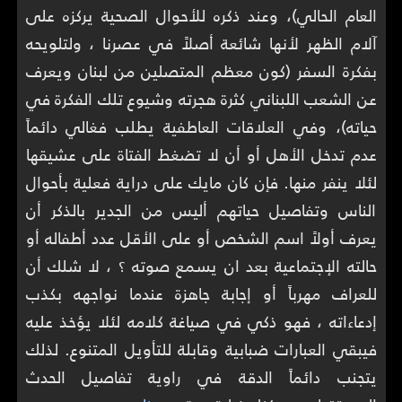
العام الحالي)، وعند ذكره للأحوال الصحية يركزه على
آلام الظهر لأنها شائعة أصلاً في عصرنا ، ولتلويحه
بفكرة السفر (كون معظم المتصلين من لبنان ويعرف
عن الشعب اللبناني كثرة هجرته وشيوع تلك الفكرة في
حياته)، وفي العلاقات العاطفية يطلب فغالي دائماً
عدم تدخل الأهل أو أن لا تضغط الفتاة على عشيقها
لئلا ينفر منها. فإن كان مايك على دراية فعلية بأحوال
الناس وتفاصيل حياتهم أليس من الجدير بالذكر أن
يعرف أولاً اسم الشخص أو على الأقل عدد أطفاله أو
حالته الإجتماعية بعد ان يسمع صوته ؟ ، لا شلك أن
للعراف مهرباً أو إجابة جاهزة عندما نواجهه بكذب
إدعاءاته ، فهو ذكي في صياغة كلامه لئلا يؤخذ عليه
فيبقي العبارات ضبابية وقابلة للتأويل المتنوع. لذلك
يتجنب دائماً الدقة في راوية تفاصيل الحدث