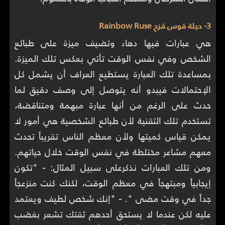
3- حيلة قوس قزح Rainbow Ruse
هي عبارات فيها دهاء وتضيف ميزة على طبائع
الشخص وفي نفس الوقت تأتي بعكس تلك الميزة.
بمساعدة تلك العبارة يستطيع العراف أن يشمل كل
الإحتمالات فيبدو أنه يتوصل إلى وصف دقيق لما
حدث على الرغم من أنها عبارة مبهمة ومتناقضة،
تستخدم تلك التقنية لأن طبائع الشخصية هي أمور لا
يمكن قياس كميتها ولأن معظم الناس تقريباً تحدث
معهم مشاعر مختلطة في نفس الوقت خلال حياتهم.
ومن تلك العبارات نذكرعلى سبيل المثال:
-
"تكون
إيجابياً ومبتهجاً في معظم الوقت، لكنك كنت منزعجاً
جداً في وقت مضى ".
-
"إنك شخص لطيف ويعتمد
عليه لكن عندما لا يستحق أحدهم ثقتك تشعر بغضب