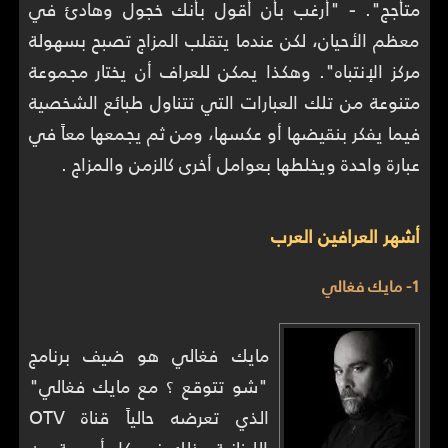
متأجج".
-
"أرغب بأن أقول بأنك خجول وهادئ في
معظم الأحيان، لكن عندما يتقلب المزاج تصبح بسهولة
مركز الإنتباه". وهكذا يمكن للعراف أن يختار مجموعة
متنوعة من تلك العبارات التي تتناول طبائع الشخصية
فيما يفكر بنقيضها أو عكسها، ومن ثم يجمعها معاً في
عبارة واحدة ويخلطها بعوامل أخرى كالزمن والمزاج .
أشهر العرافين العرب
1- مايك فغالي
مايك فغالي هو ضيف برنامج
"شو تتوقع ؟ مع مايك فغالي"
الذي تعرضه حالياً قناة OTV