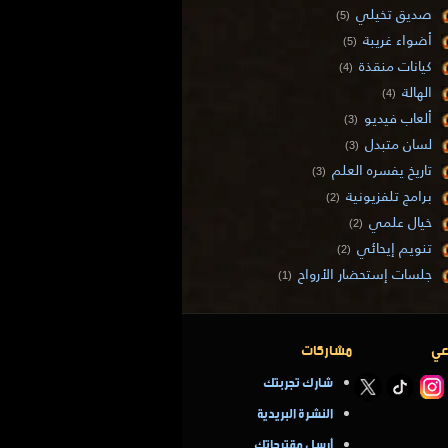
صديق تخيلي
(5)
أضواء غريبة
(5)
كيانات منقذة
(4)
الهالة
(4)
ألعاب فيديو
(3)
لسان متبدل
(3)
تاريخ يفسره العلم
(3)
برامج تلفزيونية
(2)
خيال علمي
(2)
تنويم إيحائي
(2)
جلسات إستحضار الأرواح
(1)
عي
مشاركات
شارك تجربتك
النشرة البريدية
أرسل مقترحاتك