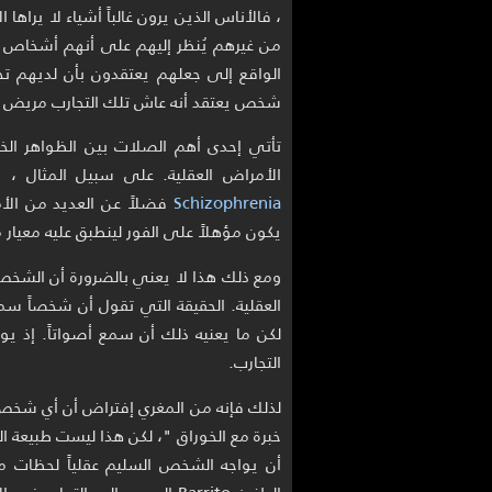
، فالأناس الذين يرون غالباً أشياء لا يراه
من غيرهم يُنظر إليهم على أنهم أشخاص 
الواقع إلى جعلهم يعتقدون بأن لديهم تجا
شخص يعتقد أنه عاش تلك التجارب مريض عق
تأتي إحدى أهم الصلات بين الظواهر ال
الأمراض العقلية. على سبيل المثال ،
Schizophrenia
فضلاً عن العديد من الأ
يكون مؤهلاً على الفور لينطبق عليه معيار
ومع ذلك هذا لا يعني بالضرورة أن الشخص 
العقلية. الحقيقة التي تقول أن شخصاً سم
لكن ما يعنيه ذلك أن سمع أصواتاً. إذ يو
التجارب.
لذلك فإنه من المغري إفتراض أن أي شخص 
خبرة مع الخوراق "، لكن هذا ليست طبيعة ال
أن يواجه الشخص السليم عقلياً لحظات 
الطنين Barrito السيء الى إلت