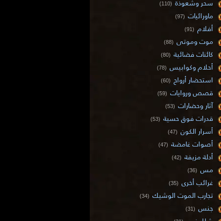
سحر وشعوذة
(110)
ماورائيات
(97)
أفلام
(91)
موت وموتى
(88)
كائنات فضائية
(80)
أحلام وكوابيس
(78)
استحضار أرواح
(60)
قصص وروايات
(59)
آثار وحضارات
(53)
قدرات فوق حسية
(53)
أسرار الكون
(47)
أصوات غامضة
(47)
أدلة مزيفة
(42)
مس
(36)
غرائب أخرى
(35)
تجارب الموت الوشيك
(34)
جنس
(31)
شلل نوم