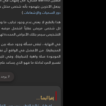
يجعل الآخرين يتهموه بأنه شخص مختل عقل
دور السميات والإشعاعات
)
هذا بالطبع لا يعني عدم وجود تجارب ما ورا
كل شخص مريض عقلياً اشتمل مرضه عل
التشخيص سيمر بتلك الأعراض المحددة لهذ
في النهاية ، تبقى مسألة وجود صلة بين 
المحيطية). من الأفضل في الواقع أن نفص
الموجودة صلة واهية (ضبابية)، وفي كثير 
تفسير المرء لحادثة ما فهو الذي يساعد على تحد
لا يوجد 
إقرأ أيضاً ...
اضطراب ثنائية القطب : بين مس الكيا