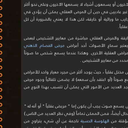
ا الآخرون أو يسمعون أشياء لا يسمعها الآخرون وعلى نحو أكثر
غير عاديين في حين أن المرض العقلي يمكن أن يؤدي في
رب ما ورائية أو خارقة، لكن هذا لا يعني بالضرورة أن كل
لياً.
خارقة والمرض العقلي مباشرة من معايير التشخيص لبعض
 يعتبر سماع الأصوات أحد أعراض
مرض الفصام الذهني
مراض العقلية الأخرى. وهكذا عندما يسمع شخص ما صوتاً
 محدد من معايير التشخيص .
مختل عقلياً ، حيث يوجد أكثر من مجرد معيار واحد للأمراض
ع صوتاً (أو اعتقد بأن سمعه) لا يضمن تلقائياً وجود مرض
جد العديد من الأمور التي يمكن أن تتسبب بهذا النوع من
يسمع صوت يجب أن يكون إما " مريض عقلياً " أو أنه له "
حال أيضاً، فمن الممكن تماماً (وفي نظر العديد من الناس )
مؤقتة من
الهلوسة الحسية
ناجمة عن أي شيء يتراوح من
هاب في الاذن وهنا يمكن للشخص أن يظن بأن لديه تجربة خارقة وقد