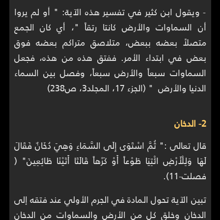
- ويقول ابن كثير في تفسير هذه الآية: " أو لم يروا
أن السماوات والأرض كانتا رتقاً "، أي كان الجمع
متصلاً بعضه ببعض، متلاصق متراكم بعضه فوق
بعض في ابتداء الأمر. ففتق هذه من هذه، فجعل
السماوات سبعاً والأرض سبعاً، وفصل بين السماء
الدنيا والأرض " (الجزء 17، المجلد3، ص238)
قال تعالى :" ثُمَّ اسْتَوَى إِلَى السَّمَاءِ وَهِيَ دُخَانٌ فَقَالَ
لَهَا وَلِلْأَرْضِ ائْتِيَا طَوْعاً أَوْ كَرْهاً قَالَتَا أَتَيْنَا طَائِعِينَ" (‏
فصلت-11).‏
تبين الآية تحول المادة في الجرم الأولي عند فتقه إلى
الدخان وخلق كل من الأرض والسماوات من الدخان