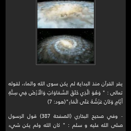
يقر القرآن منذ البداية لم يكن سوى الله والماء، لقوله
تعالى : " وَهُوَ الَّذِي خَلَقَ السَّمَاوَاتِ وَالْأَرْضَ فِي سِتَّةِ
أَيَّامٍ وَكَانَ عَرْشُهُ عَلَى الْمَاءِ"(هود: 7)
- وفي صحيح البخاري (الصفحة 387) قول الرسول
صلى الله عليه و سلم : " كان الله ولم يكن شيء