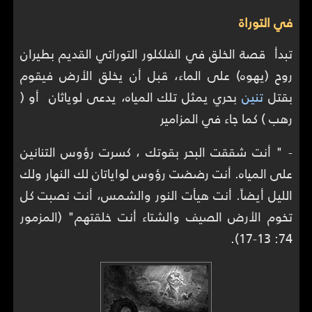
في التوراة
تبدأ قصة الخلق في الفلكلور التوراتي القديم بطيران
روح (يهوه) على الماء، قبل أن يخلق الأرض فيقوم
بقتل
تنين
بحري يمثل تلك المياه، يدعى لوياثان أو (
رهب ) كما جاء في المزامير
- " أنت شققت البحر بقوتك ، كسرت رؤوس التنانين
على المياه. أنت رضضت رؤوس لواياتان لك النهار ولك
الليل أيضاً. أنت هيأت النور والشمس، أنت نصبت كل
تخوم الأرض الصيف والشتاء أنت خلقتهم" (المزمور
74: 13-17).