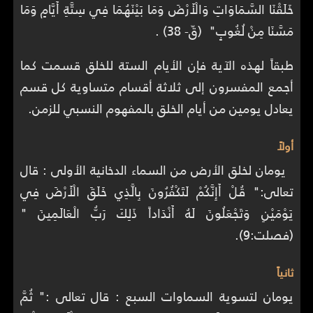
خَلَقْنَا السَّمَاوَاتِ وَالْأَرْضَ وَمَا بَيْنَهُمَا فِي سِتَّةِ أَيَّامٍ وَمَا
مَسَّنَا مِنْ لُغُوبٍ" (قّ- 38) .
طبقاً لهذه الآية فإن الأيام الستة للخلق قسمت كما
أجمع المفسرون إلى ثلاثة أقسام متساوية كل قسم
يعادل يومين من أيام الخلق بالمفهوم النسبي للزمن.
أولاً
يومان لخلق الأرض من السماء الدخانية الأولى : قال
تعالى:" قُلْ أَإِنَّكُمْ لَتَكْفُرُونَ بِالَّذِي خَلَقَ الْأَرْضَ فِي
يَوْمَيْنِ وَتَجْعَلُونَ لَهُ أَنْدَاداً ذَلِكَ رَبُّ الْعَالَمِينَ "
(فصلت:9).
ثانياً
يومان لتسوية السماوات السبع : قال تعالى :" ثُمَّ