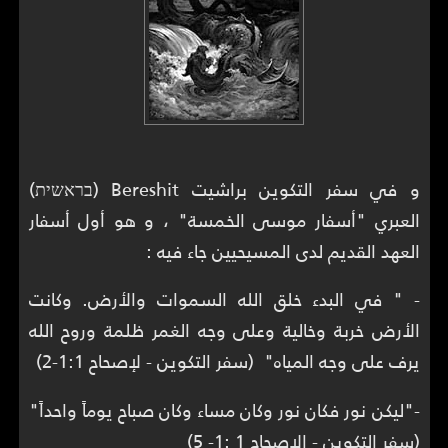
و في سفر التكوين براشيت Bereshit (בראשית)
العبري "أسفار موسى الخمسة" ، و هو أول أسفار
العهد القديم لدى المسيحيين جاء فيه :
- " في البدء خلق الله السموات والأرض. وكانت
الأرض خربة وخالية وعلى وجه الغمر ظلمة وروح الله
يرف على وجه المياه" (سفر التكوين - لإصحاح 1:1-2)
-"ليكن نور فكان نور وكان مساء وكان صباح يوماً واحداً"
(سفر التكوين - الإصحاح 1 :1- 5)