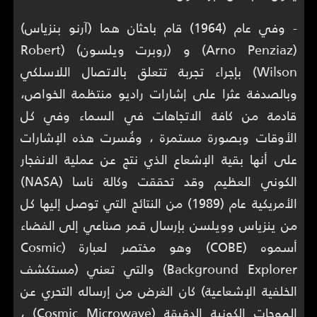
- وفي عام (1964) قام باحثان هما (آرنو بنزياس)
(Arno Penziaz) و (روبرت ويلسون) (Robert
Wilson) بإجراء تجربة تتعلق بالاتصال اللاسلكي
وبالصدفة عثرا على إشارات راديو منتظمة الخواص،
قادمة من كافة الاتجاهات في السماء وفي كل
الأوقات وبصورة مستمرة ، وفُسرت هذه الإشارات
على أنها بقية الإشعاع الذي نتج عن عملية الانفجار
الكوني العظيم وقد تحققت وكالة ناسا (NASA)
الأمريكية عام (1989) من النتائج التي توصل إليها كل
من ينزياس وويلسن بإرسال قمر صناعي إلى الفضاء
أسموه (COBE) وهو مختصر لعبارة (Cosmic
Background Explorer) والتي تعني (مستكشف
الخلفية الإشعاعية) كان الغرض من إرساله التحري عن
الموجات الكونية الدقيقة (Cosmic Microwave) ،