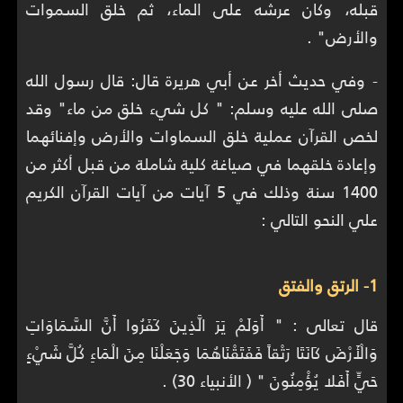
قبله، وكان عرشه على الماء، ثم خلق السموات
والأرض" .
- وفي حديث أخر عن أبي هريرة قال: قال رسول الله
صلى الله عليه وسلم: " كل شيء خلق من ماء" وقد
لخص القرآن عملية خلق السماوات والأرض وإفنائهما‏‏
وإعادة خلقهما في صياغة كلية شاملة من قبل أكثر من
1400 سنة‏‏ وذلك في 5 آيات من آيات القرآن الكريم
علي النحو التالي‏ :‏
قال تعالى : " أَوَلَمْ يَرَ الَّذِينَ كَفَرُوا أَنَّ السَّمَاوَاتِ
وَالْأَرْضَ كَانَتَا رَتْقاً فَفَتَقْنَاهُمَا وَجَعَلْنَا مِنَ الْمَاءِ كُلَّ شَيْءٍ
حَيٍّ أَفَلا يُؤْمِنُونَ " ( الأنبياء 30) .