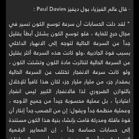
- قال عالم الفيزياء بول ديفيز Paul Davies :
" لقد دلت الحسابات أن سرعة توسع الكون تسير في
مجال حرج للغاية ، فلو توسع الكون بشكل أبطأ بقليل
جداً عن السرعة الحالية لتوجه إلى الانهيار الداخلي
بسبب قوة الجاذبية ،ولو كانت هذه السرعة أكثر بقليل
عن السرعة الحالية لتناثرت مادة الكون وتشتت الكون ،
ولو كانت سرعة الانفجار تختلف عن السرعة الحالية
بمقدار جزء من مليار مليار جزء لكان هذا كافياً للإخلال
بالتوازن الضروري لذا فالانفجار الكبير ليس انفجار
اعتيادياً ، بل عملية محسوبة جيداً من جميع الأوجه ،
وعملية منظمة جداً ويقول: إن من الصعب جداً إنكار أن
قوة عاقلة ومدركة قامت بإنشاء بنية هذا الكون مستندة
إلى حسابات حساسة جداً ، إن المعايير الرقمية