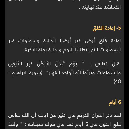
انكماشه عند نهايته .
5- إعادة الخلق
إعادة خلق أرض غير أرضنا الحالية وسماوات غير
السماوات التي تظللنا اليوم وبداية رحلة الآخرة
قال تعالى : "‏ يَوْمَ تُبَدَّلُ الأَرْضُ غَيْرَ الأَرْضِ
وَالسَّمَاوَاتُ وَبَرَزُوا لِلَّهِ الْوَاحِدِ الْقَهَّار‏" (سورة ‏ إبراهيم -
48)
6 أيام
لقد ذكر القرآن الكريم في كثير من آياتـه أن الله تعالى
خلق الكون في 6 أيام كمـا في قوله سبحانـه : " وَلَقَدْ