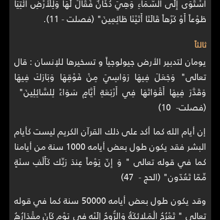
اسْتَوَى إِلَى السَّمَاءِ وَهِيَ دُخَانٌ فَقَالَ لَهَا وَلِلْأَرْضِ ائْتِيَا
طَوْعاً أَوْ كَرْهاً قَالَتَا أَتَيْنَا طَائِعِينَ" (فصلت - 11).
ثالثاً
يومان لتدبير الأرض جيولوجياً و تسخيرها للإنسان : قال
تعالى" وَجَعَلَ فِيهَا رَوَاسِيَ مِنْ فَوْقِهَا وَبَارَكَ فِيهَا
وَقَدَّرَ فِيهَا أَقْوَاتَهَا فِي أَرْبَعَةِ أَيَّامٍ سَوَاءً لِلسَّائِلِينَ"
(فصلت- 10)
إن أيام الله كما أكد على ذلك القرآن الكريم ليست كأيام
البشر فقد يكون طول بعض أيامه 1000 سنة من أيامنا
كما في قوله تعالى " وَ إِنّ يَوْماً عِندَ رَبِّك كَأَلْفِ سنَةٍ
مِّمّا تَعُدّون" (الحج - 47)
وقد يكون طول بعض أيامه 50000 سنة كما في قوله
تعالى " تَعْرُجُ الْمَلائِكَةُ وَالرُّوحُ إِلَيْهِ فِي يَوْمٍ كَانَ مِقْدَارُهُ