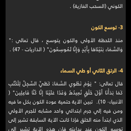
الكوني (السحب الغازية) .
3- توسع الكون
منذ اللحظة الأولى والكون يتوسع ، قال تعالى :"
وَالسَّمَاء بَنَيْنَاهَا بِأَيْدٍ وَإِنَّا لَمُوسِعُونَ" (‏ الذاريات ‏- 47) .
4- الرتق الثاني أو طي السماء
قال تعالى: " يَوْمَ نَطْوِي السَّمَاءَ كَطَيِّ السِّجِلِّ لِلْكُتُبِ
كَمَا بَدَأْنَا أَوَّلَ خَلْقٍ نُعِيدُهُ وَعْدًا عَلَيْنَا إِنَّا كُنَّا فَاعِلِينَ"‏ (‏
الأنبياء- 10).‏ ‏تبين الآية حتمية عودة الكون بكل ما فيه
ومن فيه إلي جرم ابتدائي واحد مشابه للجرم الأولي
الذي ابتدأ منه الخلق فإذا كانت الآية السابقة تشير إلى
توسع الكون عند بدايته فإن هذه الآية تشير إلى