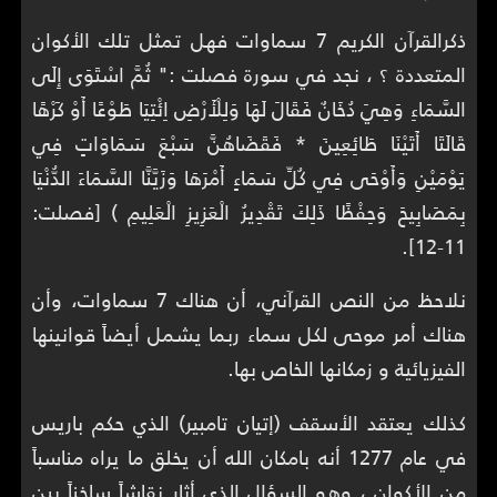
ذكرالقرآن الكريم 7 سماوات فهل تمثل تلك الأكوان
المتعددة ؟ ، نجد في سورة فصلت :" ثُمَّ اسْتَوَى إِلَى
السَّمَاءِ وَهِيَ دُخَانٌ فَقَالَ لَهَا وَلِلْأَرْضِ اِئْتِيَا طَوْعًا أَوْ كَرْهًا
قَالَتَا أَتَيْنَا طَائِعِينَ * فَقَضَاهُنَّ سَبْعَ سَمَاوَاتٍ فِي
يَوْمَيْنِ وَأَوْحَى فِي كُلِّ سَمَاءٍ أَمْرَهَا وَزَيَّنَّا السَّمَاءَ الدُّنْيَا
بِمَصَابِيحَ وَحِفْظًا ذَلِكَ تَقْدِيرُ الْعَزِيزِ الْعَلِيمِ ) [فصلت:
11-12].
نلاحظ من النص القرآني، أن هناك 7 سماوات، وأن
هناك أمر موحى لكل سماء ربما يشمل أيضاً قوانينها
الفيزيائية و زمكانها الخاص بها.
كذلك يعتقد الأسقف (إتيان تامبير) الذي حكم باريس
في عام 1277 أنه بامكان الله أن يخلق ما يراه مناسباً
من الأكوان ، وهو السؤال الذي أثار نقاشاً ساخناً بين