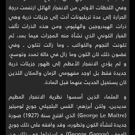
وفي اللحظات الأولى من الانفجار الهائل ارتفعت درجة
الحرارة إلى عدة تريليونات أدت إلى جزيئات ذرية وهي
ذرات الهيدروجين والهليوم، ومن هذه الذرات تألف
الغبار الكوني الذي نشأة منه المجرات فيما بعد، ثم
تكونت النجوم والكواكب ـ وما زالت تتكون ـ وفي
غضون ذلك كان الكون وما زال في حالة تمدد وتوسع،
و لم يؤدي الانفجار الأعظم إلى ظهور جزيئات ذرية
جديدة فقط بل اوجد مفهومي الزمان والمكان اللذين
كان يستحيل الحديث عنهما قبل المادة.
و العلماء الذين أسسوا نظرية الانفجار العظيم
عديدين، ولكن أبرزهم: القس البلجيكي جورج لوميتير
(George Le Maitre) الذي اقترح سنة (1927) صورة
جديدة لنشأة الكون وتطوره، وقد وافقه على ذلك جورج
كاموف (George Gamov) و استدلوا في ذلك من