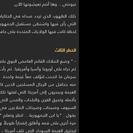
نبوءتي... وها أنتم تعيشونها الآن.
ذلك الظهور، الذي تردد صداه في الحكايات
التي رأى فيها واشنطن مستقبل الجمهورية 
لحظة كانت فيها الولايات المتحدة على حافة
الخطر الثالث
- " وضع الملاك القاتم الغامض البوق على
ثم ذراه على أوروبا وآسيا وأفريقيا. ثم رأت
سرعان ما اتحدت لتؤلف معاً غيمة واحدة. 
منه جحافل من الرجال المسلحين الذين كا
الغيمة ويبحرون إلى أمريكا التي لفتها تل
بأكمله وتحرق القرى والبلدات والمدن ال
السيوف وصيحات وصرخات الملايين في م
يقول : "يا ابن الجمهورية .. انظر وتعلم
مرة أخرى على فمه وأطلق إنفجاراً طويل