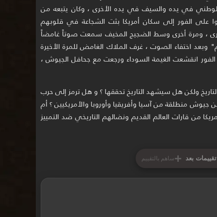
لوطني في يده والسيف في يده الأخرى ، وكان يتبعه من
وا على الفور إلى سكان أمريكا بثت الشجاعة في قلوبهم
 ، ومرة أخرى وسط الضجيج المخيف سمعت صوتاً غامضاً
لم" وبعد اختفاء الصوت ، غرف الملاك الغامض للمرة الأخيرة
 الفور انقشعت الغيمة السوداء ورجعت مع جحافل الجيوش ،
لتاريخ ولكن هل سيشهد التاريخ تحققها ؟ و هل ترمز إلى حرب
 جيوش منطلقة من آسيا وأفريقيا وأوروبا والأمريكيين ؟ أم
ريكا من قارات العالم القديم ونضالهم التاريخي ضد التمييز
+
تقييمات بعد
ساهم بالتقييم