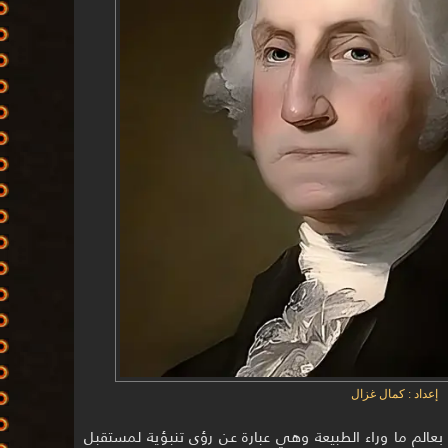
إعداد : كمال غزال
رج واشنطن (1732 - 1799) صلة بعالم ما وراء الطبيعة وهي عبارة عن رؤى تنبؤية لمستقبل