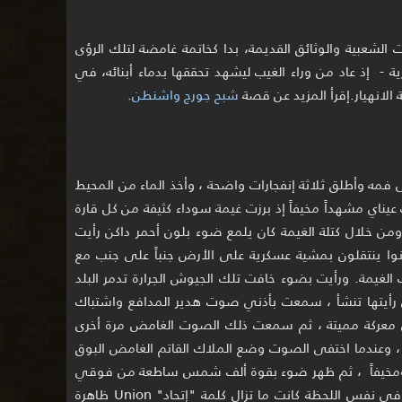
 الشعبية والوثائق القديمة، بدا كخاتمة غامضة لتلك الرؤى
- إذ عاد من وراء الغيب ليشهد تحققها بدماء أبنائه، في
 الانهيار.إقرأ المزيد عن قصة
شبح جورج واشنطن
.
 فمه وأطلق ثلاثة إنفجارات واضحة ، وأخذ الماء من المحيط
 عيناي مشهداً مخيفاً إذ برزت غيمة سوداء كثيفة من كل قارة
ومن خلال كتلة الغيمة كان يلمع ضوء بلون أحمر داكن رأيت
نوا ينتقلون بمشية عسكرية على الأرض جنباً على جنب مع
ك الغيمة. ورأيت بضوء خافت تلك الجيوش الجرارة تدمر البلد
تي رأيتها تنشأ ، سمعت بأذني صوت هدير المدافع واشتباك
عركة مميتة ، ثم سمعت ذلك الصوت الغامض مرة أخرى
 "، وعندما اختفى الصوت وضع الملاك القاتم الغامض البوق
اً ومخيفاً ، ثم ظهر ضوء بقوة ألف شمس ساطعة من فوقي
ليخترق الغيمة السوداء التي تلف أمريكا ، في نفس اللحظة كانت ما تزال كلمة "إتحاد" Union ظاهرة