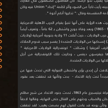
قيا يقترب نحو أرضنا. كان القاطنون مصطفون في معارك
واحداً ضد الآخر ، رأيت ملاكاً مشرقاً على جبينه رأيت تاجاً من الضوء وأثر لكلمة "إتحاد" Union فيه وكان
مة المنقسمة وقال :" تذكروا أنكم أخوة ".
 هذه الرؤية على أنها تنبؤ بقيام الحرب الأهلية الامريكية
(1861 - 1865) وبعد وفاة جورج واشنطن بـ 62 عاماً ، وتعرف أيضاً
باسم حرب الولايات ، حيث أعلنت 11 ولاية جنوبية أمريكية (ولايات
د) إنسحابها من الولايات المتحدة ( يفسر سبب قدوم الملاك
ف أفريقيا ) وشكلت " كونفدرالية الولايات الأمريكية "
ا جيفرسون ديفس ، وحاربت تلك الكونفدرالية من أجل
الها عن الولايات المتحدة.
لافت أن إحدى رؤى واشنطن النبوئية التي تحدث فيها عن
مجدداً تحت راية الاتحاد - بدت وكأنها قد تحققت بعد عقود
ففي ذروة الحرب الأهلية، وتحديداً في معركة غيتيسبرغ عام 1863، تحدث جنود الاتحاد عن شبح مظلم
 والضباب وحثهم على القتال حتى النهاية، وقالوا لاحقاً
. وكأن روحه قد عادت لتقول لهم بصمت رهيب: لقد تحققت