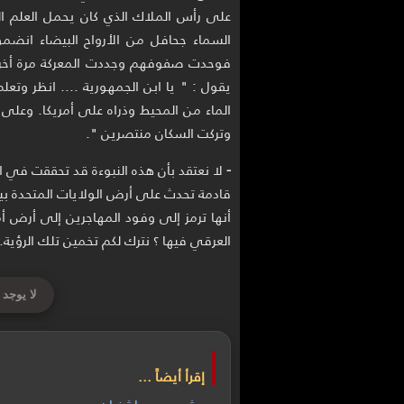
على رأس الملاك الذي كان يحمل العلم ا
السماء جحافل من الأرواح البيضاء انضم
فوحدت صفوفهم وجددت المعركة مرة أخرى
يقول : " يا ابن الجمهورية .... انظر وتع
الماء من المحيط وذراه على أمريكا. وعلى
وتركت السكان منتصرين ".
-
لا نعتقد بأن هذه النبوءة قد تحققت في ا
قادمة تحدث على أرض الولايات المتحدة بين
أنها ترمز إلى وفود المهاجرين إلى أرض أم
العرقي فيها ؟ نترك لكم تخمين تلك الرؤية.
لا يوجد 
إقرأ أيضاً ...
شبح جورج واشنطن