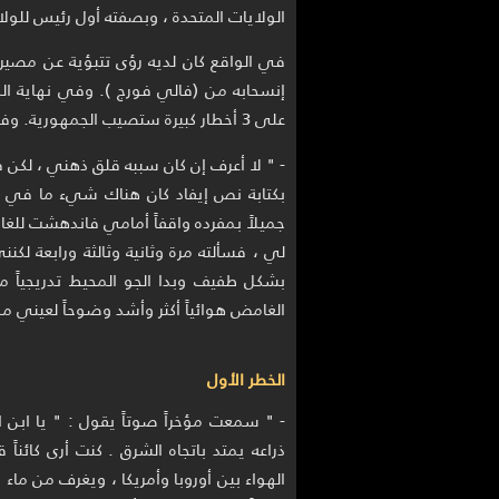
الولايات المتحدة ، وبصفته أول رئيس للول
إنسحابه من (فالي فورج ). وفي نهاية ا
على 3 أخطار كبيرة ستصيب الجمهورية. وفيما يلي مقتطفات من تلك الرؤى :
- " لا أعرف إن كان سببه قلق ذهني ، لكن ف
بكتابة نص إيفاد كان هناك شيء ما في ا
جميلاً بمفرده واقفاً أمامي فاندهشت للغا
لي ، فسألته مرة وثانية وثالثة ورابعة لكن
بشكل طفيف وبدا الجو المحيط تدريجياً مفع
الغامض هوائياً أكثر وأشد وضوحاً لعيني م
الخطر الأول
- " سمعت مؤخراً صوتاً يقول : " يا ابن 
ذراعه يمتد باتجاه الشرق . كنت أرى كائن
الهواء بين أوروبا وأمريكا ، ويغرف من ماء