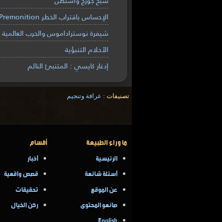
الإحساس باقتراب الخطر Premonition
شيفرة نوستراداموس والحرب العالمية ال
الأحلام التنبؤية
إدغار كايسي : المتنبئ النائم
تصنيفات :
عرافة وتنجيم
ما وراء الطبيعة
أقسام
الرئيسية
أخبار
أسئلة شائعة
قصص واقعية
عن الموقع
تحقيقات
صانعو المحتوى
ركن الخيال
English