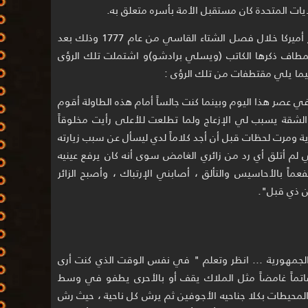
ايات المتحدة كان مستقبل الأمة بأسره متعلق به.
في الواقع كان لديه رؤى تتبؤية عن مصير أميركا خلال فصل الشتاء القاسي من عام 1777 وذلك بعد
لمطاف ذكرها الكاتب (ويسلي برادشو)و اشتملت تلك الرؤى
ي عصر هذا اليوم وبينما كنت جالساً أمام هذه الطاولة أقوم
لشقة يسبب لي الإزعاج ولما تطلعت للأعلى رأيت مخلوقاً
ية ومرت لحظات قبل أن أجد كلاماً لدي ليسأل عن سبب زيارته
ني لم أتلق أي رد من زائري الغامض سوى أنه كان يرفع عينيه
ماً بالأحاسيس والتألق ، أصابني الإرتباك ، وأصبح الزائر
ن ذي قبل".
الجمهورية ... انظر وتعلم " في نفس الوقت الذي كنت أرى
اً قاتماً غامضاً مثل الملاك يقف أو بالأحرى يطفو في وسط
 المحيطات بكلا جناحيه الأجوفين ثم يرش كل ناحية ، حيث رش