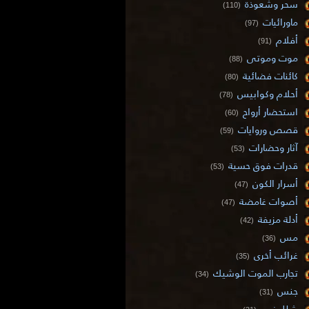
سحر وشعوذة
(110)
ماورائيات
(97)
أفلام
(91)
موت وموتى
(88)
كائنات فضائية
(80)
أحلام وكوابيس
(78)
استحضار أرواح
(60)
قصص وروايات
(59)
آثار وحضارات
(53)
قدرات فوق حسية
(53)
أسرار الكون
(47)
أصوات غامضة
(47)
أدلة مزيفة
(42)
مس
(36)
غرائب أخرى
(35)
تجارب الموت الوشيك
(34)
جنس
(31)
شلل نوم