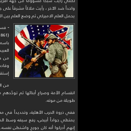
لكنني رأيت شبحاً مشؤوماً من جهة أفري
يحمل العلم الاميركي ثم وضع العلم بين الأ
-
فسرت
العبي
من طر
وقاده
إستقل
من ال
انقسام الأمة وصراع أبنائها ثم توحّدهم 
طويلة من موته.
يمتطي جواداً أبيض، رفع سيفه وسط الدخان
إنهم أدركوا أنه كان جورج واشنطن نفسه