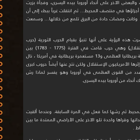
 والبعض الآخر على أنحاء أوروبا بيده اليسرى، وفجأة بزرت
زاؤها في منتصف المحيط... ثم انتقلت غرباً ببطء إلى أن
. وكانت ومضات حادة من البرق تلمع من خلالها... وسمعت
 هذه الرؤية على أنها تنبؤ بقيام الحرب الثورية (حرب
الإستقلال) وهي حرب قامت في الفترة (1775 - 1783) بين
مملكة بريطانيا العظمى و13 مستعمرة بريطانية في أمريكا ، نال
ثرها الأمريكيون الإستقلال ولكن نتج عنها أيضاً حروب كبرى
دد من القوى العظمى في أوروبا وهو يفسر لماذا رش
 أنحاء من أوروبا بيده اليسرى.
 المحيط ثم رشها كما فعل في المرة السابقة. وعندما ألقيت
داتها وقراها واحدة تلو الآخر على الأراضي الممتدة ما بين
ط .