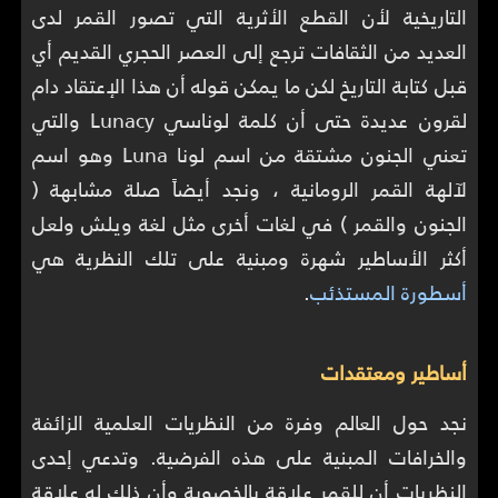
التاريخية لأن القطع الأثرية التي تصور القمر لدى
العديد من الثقافات ترجع إلى العصر الحجري القديم أي
قبل كتابة التاريخ لكن ما يمكن قوله أن هذا الإعتقاد دام
لقرون عديدة حتى أن كلمة لوناسي Lunacy والتي
تعني الجنون مشتقة من اسم لونا Luna وهو اسم
لآلهة القمر الرومانية ، ونجد أيضاً صلة مشابهة (
الجنون والقمر ) في لغات أخرى مثل لغة ويلش ولعل
أكثر الأساطير شهرة ومبنية على تلك النظرية هي
أسطورة المستذئب
.
أساطير ومعتقدات
نجد حول العالم وفرة من النظريات العلمية الزائفة
والخرافات المبنية على هذه الفرضية. وتدعي إحدى
النظريات أن للقمر علاقة بالخصوبة وأن ذلك له علاقة