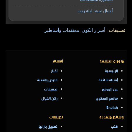
أعمال فنية: ليلة رعب
تصنيفات :
أسرار الكون
,
معتقدات وأساطير
ما وراء الطبيعة
أقسام
الرئيسية
أخبار
أسئلة شائعة
قصص واقعية
عن الموقع
تحقيقات
صانعو المحتوى
ركن الخيال
English
وسائط متعددة
تطبيقات
كتب
تطبيق بارابيا