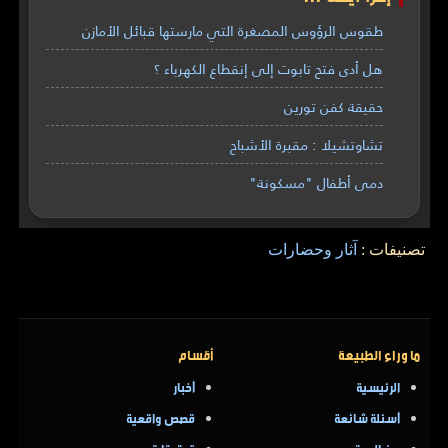
طقوس الرؤوس المصغرة التي مارستها قبائل الأمازن
هل أدى فتح تابوت إلى إنقطاع الكهرباء ؟
حقيقة كفن تورين
تشاوتشيلا : مقبرة الأشباح
دمى أطفال "مسكونة"
تصنيفات :
آثار وحضارات
ما وراء الطبيعة
أقسام
الرئيسية
أخبار
أسئلة شائعة
قصص واقعية
عن الموقع
تحقيقات