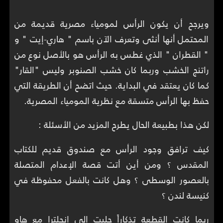
ويرجح أن يكون الرأس لمومياء مصرية قديمة من
المحتمل أنها أنثى وتعرف الآن باسم " هاري-إيت " و
" القطران " الذي غطس به الرأس هو بالأصل نوع من
راتنج الخشب وربما كان خشب الصنوبر وليس "القار"
كما كان يعتقد في البداية. حيث اتضح أن الطريقة التي
حفظ بها الرأس متسقة مع نظرية المومياء المصرية.
لكن هذا بطبيعة الحال يطرح المزيد من الأسئلة :
كيف ترافق وجود الرأس مع صندوق قديم للكتاب
المقدس ؟ ومن أين أتت قصة الإعدام المتصلة
بالعصور الوسطى ؟ وهل كانت بالفعل محفوظة في
كنيسة لندن ؟
ربما كانت القطعة تذكاراً جلبت إلى إنجلترا مع هاو