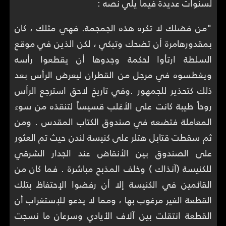
لسنوات عديدة فيما يلي نصه :
"من فضلك لا تكره هذه الجمجمة. فهي مثلك ، كان
بمقدورهامرة أن تضحك وتبكي ، لكن الذين في موقع
السلطة ارتأوا لحكمة وجدوها أن يقطعوا رأسه
ويغطسوه في مرجل من القطران ليعرض الرأس بعد
ذلك كتحذير للجمهور .وفي تاريخ لاحق استرجع الرأس
روحاً طيبة كانت على الأغلب قسيساً لتنقذه من سوء
المعاملة فتضعه في صندوق الكتاب المقدس . ومن
ثم سقطت قتابل هتلر على كنيسة لندن حيث تم العثور
على الصندوق بين الأنقاض عند الجدار الشرقي
للكنيسة (آنذاك ) وخلف المذبح مباشرة . فما كان من
القائمين في الكنيسة إلا أن رفضوا الإحتفاظ بتلك
القطعة الغير مرغوب بها ، ومما لا يدعو للإستغراب أن
القطعة انتقلت بين آلاف الأيادي وسرعان ما نسجت