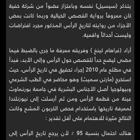
يتذكر (سيسيل) نفسه وباعتزاز عضواً من شركة خفية
كان معروفاً برواية القصص الخيالية وربما كانت بعض
الأجزاء من روايته لتاريخ الرأس المذكور مجرد افتراضات
وليست أحداثاً واقعية.
أراد (غراهام كينغ ) وفريقه معرفة ما جرى بالضبط فيما
مضى ليضع حداً للقصص حول الرأس وإلى الأبد، فبدأ
في مطلع عام 2010 إجراء تحقيق في تاريخ الرأس، حيث
استخرج (مارتن سميث) وهو محاضر في الطب الشرعي
وبيولوجيا أصل الأجناس البشرية في جامعة بورنماوث
عينة من قطعة الرأس ومن ثم أرسلت إلى نيوزنلندا
لمعرفة تاريخها باستخدام فحص الكربون المشع وكانت
النتائج مثيرة للاهتمام على أقل تقدير :
هناك احتمال بنسبة 95 ٪ لأن يرجع تاريخ الرأس إلى