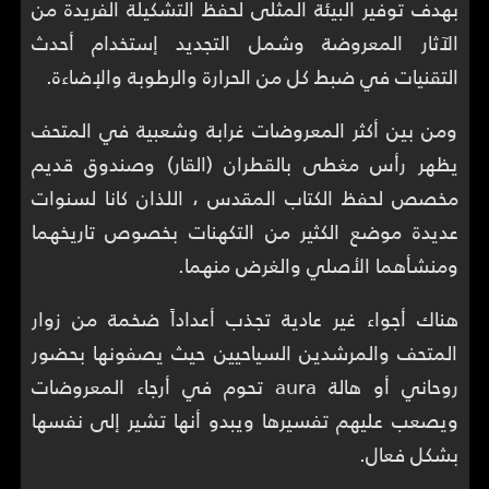
بهدف توفير البيئة المثلى لحفظ التشكيلة الفريدة من
الآثار المعروضة وشمل التجديد إستخدام أحدث
التقنيات في ضبط كل من الحرارة والرطوبة والإضاءة.
ومن بين أكثر المعروضات غرابة وشعبية في المتحف
يظهر رأس مغطى بالقطران (القار) وصندوق قديم
مخصص لحفظ الكتاب المقدس ، اللذان كانا لسنوات
عديدة موضع الكثير من التكهنات بخصوص تاريخهما
ومنشأهما الأصلي والغرض منهما.
هناك أجواء غير عادية تجذب أعداداً ضخمة من زوار
المتحف والمرشدين السياحيين حيث يصفونها بحضور
روحاني أو هالة aura تحوم في أرجاء المعروضات
ويصعب عليهم تفسيرها ويبدو أنها تشير إلى نفسها
بشكل فعال.