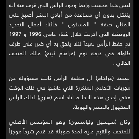
ليس هذا فحسب وإنما وجود الرأس الذي عُرف عنه أنه
ينتقل بدون أي مساعدة من أيادي البشر أصبغ على
المكان صفة " المسكون " فأثناء أعمال التجديد
الروتينية التي أجريت خلال شتاء عامي 1996 و 1997
تم حفظ الرأس بعيداً لئلا يلحق به أي ضرر على طرف
طاولة في غرفة نوم (غراهام كينغ) مالك المتحف
الحالي .
يعتقد (غراهام) أن قطعة الرأس كانت مسؤولة عن
مجريات الأحلام المتكررة التي عاشها في ذلك الوقت
ففي إحدى هذه الأحلام أتاه اسم (هاري) لذلك الرأس
المجهول بالاسم والهوية.
وكان (سيسيل وليامسون) وهو المؤسس الأصلي
للمتحف والقيم عليه لمدة طويلة قد قدم شرحاً موجزاً