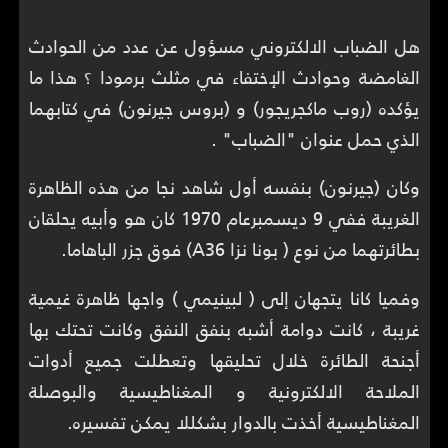
هل الضباب الالكتروني مسؤول عن عدد من الحوادث
الغامضة وحوادث الإختفاء في مثلث برمودا ؟ هذا ما
يؤكده (روب ماكجريجور) و (بروس جيرنون) في كتابهما
الذي حمل عنوان "الضباب" .
وكان (جيرنون) بنفسه أول شاهد نجا من هذه الظاهرة
الغريبة ففي 9 ديسمبرعام 1970 كان هو وأبيه يحلقان
بطائرتهما من نوع ( بونا نزا A36) فوق جزر الباهاما.
وفميا كانا يتجهان إلى ( لبينيمي ) واجها ظاهرة غيمية
غريبة ، كانت دوامة أشبه بنفق النفق وكانت تحتك بها
أجنحة الطائرة خلال تحليقها وتعطلت جميع أدوات
الملاحة الالكترونية و المغناطيسية والبوصلة
المغناطيسية أخذت بالدوار بشكللا يمكن تفسيره.