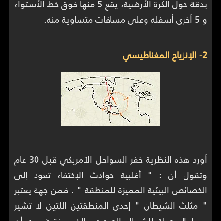
بدقة حول الكرة الأرضية، يقع 5 منها فوق خط الأستواء
و 5 أخرى أسفله وعلى مسافات متساوية منه.
2- الإنزياح المغناطيسي
أورد هذه النظرية خفر السواحل الأمريكي قبل 30 عام
وتقول أن : " أغلبية حوادث الإختفاء تعود إلى
الخصائص البيئية المميزة للمنطقة " . فمن جهة يعتبر
" مثلث الشيطان " إحدى المنطقتين اللتين لا تشير
بهما البوصلة للشمال الصحيح والذي يفترض به أن