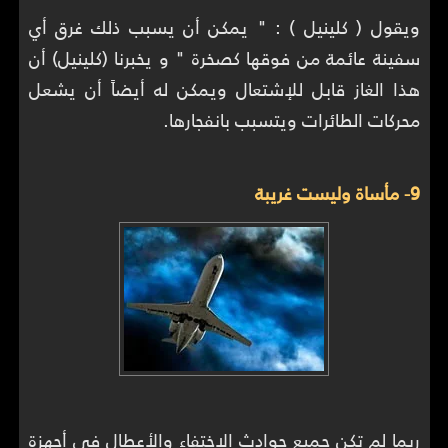
ويقول ( كلينيل ) : " يمكن أن يسبب ذلك غرق أي
سفينة عائمة من فوقها كصخرة " و يخبرنا (كلينيل) أن
هذا الغاز قابل للإشتعال ويمكن له أيضاً أن يشعل
محركات الطائرات ويتسبب بانفجارها.
9- مأساة وليست غريبة
ربما لم تكن جميع حوادث الإختفاء والأعطال في أجهزة