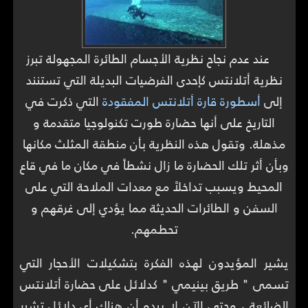
عند عدم نجاح نظرية الأجسام الطائرة المجهولة تبرز
نظرية أتلانتس كإحدى الفرضيات البديلة التي تستنند
إلى
أسطورة قارة أتلانتس المفقودة
التي ذكرت في
التاريخ على أنها حضارة طورت تكنولوجيا متقدمة و
مذهلة. وتقول هذه النظرية بأن منطقة المثلث مكانها
وبأن أثر تلك الحضارة ما زال نشطاً في مكان ما في قاع
المحيط ويسبب تداخلاً مع معدات الملاحة التي على
السفن و الطائرات الحديثة مما يؤدي إلى غرقهم و
تحطمهم.
يشير المؤيدون لهذه الفكرة بتشكيلات الأحجار التي
تسمى " طريق بينيمي " كدلائل على حضارة أتلانتس
الضائعة ، وحتى الآن لا يبدو أن هناك أي دلائل تشير