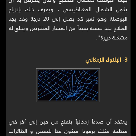
يكون الشمال المغناطيسي ، ويعرف ذلك بإنزياح
البوصلة وهو تغير قد يصل إلى 20 درجة وقد يجد
الملاح يجد نفسه بعيداً عن المسار المفترض ويخلق له
مشكلة كبيرة".
3- الإلتواء الزمكاني
يعتقد أن صدعاً زمكانياً ينفتح من حين إلى آخر في
منطقة مثلث برمودا فيكون فخاً للسفن و الطائرات