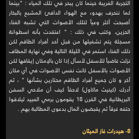
التجربة الغريبة حينما كان يبحر في تلك المياه : "بينما
كما ننحرف بهدوء مع الهواء الدافئ المشبع بالبخار
أصبحت أكثر وعياً لتلك الأصوات التي تشبه الغناء
الحزين، وكتب في ذلك : " اعتقدت بأنه اسطوانة
مسجلة يتم تشغيلها من قبل أحد أفراد الطاقم لكن
ذلك الغناء استمر في الليلة التالية وفي نهاية المطاف
نزلت غاضباً للأسفل لأسأل إذا كان بالإمكان إيقافها لكن
الأصوات بالأسفل كانت نفس الأصوات في أي مكان
آخر و كان جميع أفراد الطاقم محتارين بشأنها " ، ثم
أدرك (كينيث ماكاول) لاحقاً كيف أن ملاحي السفن
البريطانية في القرن 18 يقومون برمي العبيد ليلاقوا
حتفه غرقاً ثم يقبضون المال بدعوى المطالبة بهم .
8- هيدرات غاز الميثان