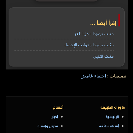
إقرأ أيضاً ...
مثلث برمودا : حل اللغز
مثلث برمودا وحوادث الإختفاء
مثلث التنين
تصنيفات :
اختفاء غامض
ما وراء الطبيعة
أقسام
الرئيسية
أخبار
أسئلة شائعة
قصص واقعية