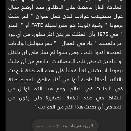
الملاحة ألغازاً غامضة على الإطلاق فقد أوضح مقال
حول تسجيلات حوادث لندن حمل عنوان " لغز مثلث
برمودا " وكتبه (لويد) هو محرر لمجلة FATE أو " القدر
" في 1975 بأن المثلث لم يكن أكثر خطورة من أي جزء
أخر بالمحيط " جاء في المقال : " خفر سواحل الولايات
المتحدة أكدوا ذلك ، ومن حينها لم يعثر على اي دلائل
أو براهين تدحض تلك الإحصائيات. بالرغم من أن مثلث
برمودا لا يشكل لغزاً فعلياً فإن هذه المنطقة شهدت
بالتأكيد أحداثاً خاصة أنها من أكثر مناطق المحيط حركة
في الرحلات في العالم. ومع هذا الكم الهائل من
النشاط في هذه البقعة الصغيرة فلن يكون من
المفاجئ أن يحدث هذا الكم من الحوادث ".
+
لا يوجد تقييمات بعد
ساهم بالتقييم