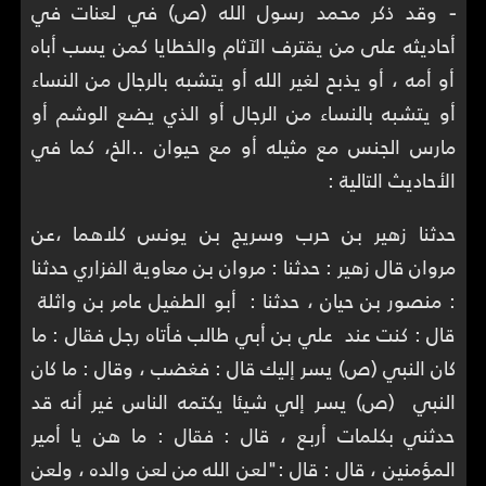
-
وقد ذكر محمد رسول الله (ص) في لعنات في
أحاديثه على من يقترف الآثام والخطايا كمن يسب أباه
أو أمه ، أو يذبح لغير الله أو يتشبه بالرجال من النساء
أو يتشبه بالنساء من الرجال أو الذي يضع الوشم أو
مارس الجنس مع مثيله أو مع حيوان ..الخ، كما في
الأحاديث التالية :
حدثنا ‏زهير بن حرب ‏وسريج بن يونس ‏‏كلاهما ،‏عن
‏‏مروان ‏قال ‏‏زهير ‏: حدثنا :‏ مروان بن معاوية الفزاري ‏حدثنا
:‏ منصور بن حيان ‏، ‏حدثنا : ‏ أبو الطفيل عامر بن واثلة ‏
‏قال ‏: كنت عند ‏ علي بن أبي طالب ‏‏فأتاه رجل فقال : ما
كان النبي ‏(ص)‏ ‏يسر إليك قال : فغضب ، وقال ‏: ‏ما كان
النبي ‏ ‏(ص)‏ ‏يسر إلي شيئا يكتمه الناس غير أنه قد
حدثني بكلمات أربع ، قال : فقال : ما هن يا أمير
المؤمنين ، قال : قال :"لعن الله من لعن والده ، ولعن