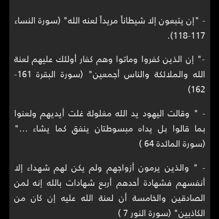
- "إن يتبعون إلا شيطاناً مريداً لعنه الله" (سورة النساء
117-118).
-" إن الذين كفروا وماتوا وهم كفار أولئك عليهم لعنة
الله والملائكة والناس أجمعين" (سورة البقرة 161-
162)
- " وقالت اليهود يد الله مغلولة غلت أيديهم ولعنوا
بما قالوا بل يداه مبسوطتان ينفق كما يشاء ..."
(سورة المائدة 64 )
- " والذين يرمون أزواجهم ولم يكن لهم شهداء إلا
أنفسهم فشهادة أحدهم أربع شهادات بالله إنه لمن
الصادقين والخامسة أن لعنة الله عليه إن كان من
الكاذبين" (سورة النور 7 )