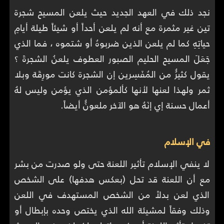
نجد ذلك في العهد الجديد حيث يلعن المسيح شجرة
تين غير مثمرة مع أنه لم يلعن أحداََ أو شيئاََ طيلة أيامِ
حياتِهِ كما لم يلعن الذين ضربوهُ أو شتموه ، فما الذي
جَعَلَ المسيح الحليم الصبور العطوف يلعنُ الشجرةَ ؟
يقول كثيرُُ من المُفَسِرين إن الشجرة كانت مورِقَة وبلا
ثمر ولهذا لعنها لأنها كألمؤمن الذي يؤمن وليس لهُ
أعمال حسنة إي إنَهُ هو الآخر ملعونُُ أيضاََ.
في الإسلام
لا ينفي الإسلام تأثير اللعنة حتى ولو صدرت من بشر
مع أن اللعنة قد تحل (بعكس هدفها) على الشخص
الذي لعن بدلاً من الشخص المستهدف في اللعن
وذلك وفقاً لمشيئة الله الذي يختص وحده بإبطال أو