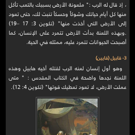
، إذ قال له الرب :" ملعونة الأرض بسببك بالتعب تأكل
منها كل أيام حياتك وشوكاً وحسكاً تنبت لك، حتى تعود
إلى الأرض التى أخذت منها" (تكوين 3: 17 –19)
.وبهذه اللعنة بدأت الأرض تتمرد على الإنسان، كما
أصبحت الحيوانات تتمرد عليه، ممثله في الحية.
3- قابيل (قايين)
وهو أول إنسان لعنه الرب لقتله أخيه هابيل وهذه
اللعنة نجدها واضحة في الكتاب المقدس : " متى
عملت الأرض، لا تعود تعطيك قوتها" (تكوين 4: 12).