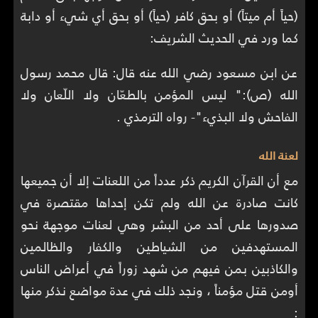
(حياً أم ميتاً) أو بحق كافر (حياً) أو بحق أي شيء أو دابة
كما ورد في الحديث الشريف:
عن ابن مسعود رضي الله عنه قال: قال محمد رسول
الله (ص):" ليس المؤمن بالطعّان ولا اللّعان ولا
الفاحش ولا البذيء"- رواه الترمذي .
لعنة الله
مع أن القرآن الكريم ذكر عدداً من اللعنات إلا أن جميعها
كانت صادرة عن الله ولم تكن إحداها مقتصرة في
صدورها على أحد من البشر وهي لعنات موجهة نحو
المستهدفين من الشياطين والكفار والظالمين
والكاذبين بمن فيهم من شهد زوراً في أعراض الناس
أومن قتل مؤمناً ، ونجد ذلك في عدة مواضع نذكر منها
: