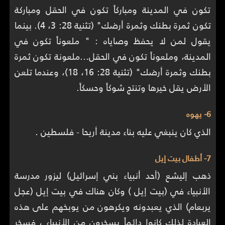
تكون في المدينة ومباركاً تكون في الحقل ومباركة
تكون ثمرة بطنك وثمرة أرضك" (تثنية 28: 3، 4). بينما
يقول لمن لا يحفظ وصاياه : " ملعوناً تكون في
المدينة، وملعوناً تكون في الحقل...ملعونة تكون ثمرة
بطنك وثمرة أرضك" (تثنية 28: 16، 18)، وعندما تلعن
الأرض يقل خيرها وتنتج شوكاً وحسكاً.
6- يهوه
الذي كان ينبغي عليه بناء مدينة أريحا - فلسطين .
7- أطفال بيت إيل
ذهب إليشع (أحد أنبياء بني إسرائيل) ليزور مدرسة
الأنبياء في (بيت إيل ) وكان هناك في بيت إيل (عجل
يربعام) الذي يعبدونه ويكرهون من يوبخهم على هذه
العبادة لذلك كانوا دائماً يسخرون من الأنبياء ، فسخر