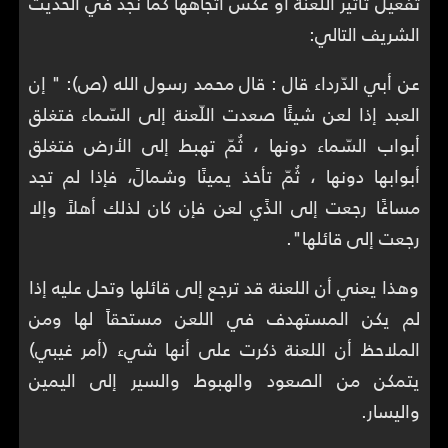
تفعيل تأثير اللعنة أو عكس اتجاهها كما نجد في الحديث
الشريف التالي:
عن أبي الدّرداء قال : قال محمد رسول الله (ص): " إن
العبد إذا لعن شيئًا صعدت اللّعنة إلى السّماء فتغلق
أبواب السّماء دونها ، ثُمّ تهبط إلى الأرض فتغلق
أبوابها دونها ، ثُمّ تأخذ يمينًا وشمالً، فإذا لم تجد
مساغًا رجعت إلى الذًي لعن فإن كان لذلك أهلاً وإلا
رجعت إلى قائلها".
وهذا يعني أن اللعنة قد ترجع إلى قائلها وتحل عليه إذا
لم يكن المستهدف في اللعن مستحقاً لها ومن
الملاحظ أن اللعنة ذكرت على أنها شيء (أمر غيبي)
يتمكن من الصعود والهبوط والسير إلى اليمين
واليسار.