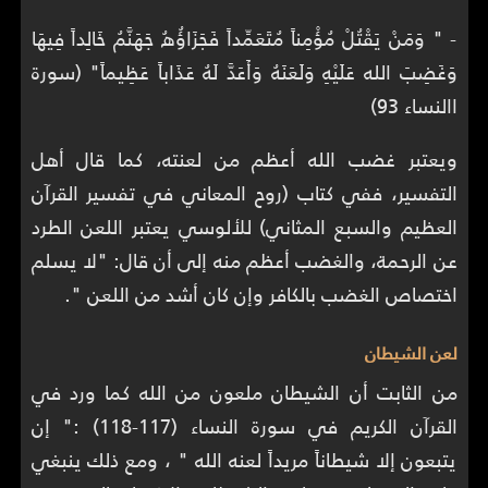
- " وَمَنْ يَقْتُلْ مُؤْمِناً مُتَعَمِّداً فَجَزَاؤُهُ جَهَنَّمُ خَالِداً فِيهَا
وَغَضِبَ الله عَلَيْهِ وَلَعَنَهُ وَأَعَدَّ لَهُ عَذَاباً عَظِيماً" (سورة
االنساء 93)
ويعتبر غضب الله أعظم من لعنته، كما قال أهل
التفسير، ففي كتاب (روح المعاني في تفسير القرآن
العظيم والسبع المثاني) للألوسي يعتبر اللعن الطرد
عن الرحمة، والغضب أعظم منه إلى أن قال: "لا يسلم
اختصاص الغضب بالكافر وإن كان أشد من اللعن ".
لعن الشيطان
من الثابت أن الشيطان ملعون من الله كما ورد في
القرآن الكريم في سورة النساء (117-118) :" إن
يتبعون إلا شيطاناً مريداً لعنه الله " ، ومع ذلك ينبغي