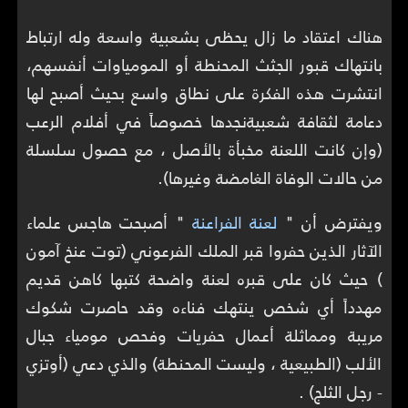
هناك اعتقاد ما زال يحظى بشعبية واسعة وله ارتباط
بانتهاك قبور الجثث المحنطة أو المومياوات أنفسهم،
انتشرت هذه الفكرة على نطاق واسع بحيث أصبح لها
دعامة لثقافة شعبية​نجدها خصوصاً في أفلام الرعب
(وإن كانت اللعنة مخبأة بالأصل ، مع حصول سلسلة
من حالات الوفاة الغامضة وغيرها).
ويفترض أن "
لعنة الفراعنة
" أصبحت هاجس علماء
الآثار الذين حفروا قبر الملك الفرعوني (توت عنخ آمون
) حيث كان على قبره لعنة واضحة كتبها كاهن قديم
مهدداً أي شخص ينتهك فناءه وقد حاصرت شكوك
مريبة ومماثلة أعمال حفريات وفحص مومياء جبال
الألب (الطبيعية ، وليست المحنطة) والذي دعي (أوتزي
- رجل الثلج) .