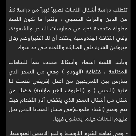
تتطلب دراسة أشكال اللعنات نصيباً كبيراً من دراسة كلاً
من الدين والتراث الشعبي ، وكثيراً ما تكون اللعنة
محاولة متعمدة كجزء من ممارسات السحر والشعوذة،
وفي الثقافة الهندوسية يعتقد أن للـ (فكير)وهم رجال
مبروكين القدرة على المباركة واللعنة على حد سواء.
وتأخذ اللعنة أسماء وأشكالاً محددة تبعأً للثقافات
المختلفة ، فثقافة (الهودو ) وهي من السحر الذي
يمارس بين الأمريكيين من أصل إفريقي قدمت لنا
فكرة (النحس ) و (الظروف الغير مؤاتية) فضلاً عن
شكل من أشكال السحر الذي يتقفى آثار الأقدام حيث
يتم وضع (أشياء ملعونة)في مسار الضحايا الذين تحل
عليهم اللعنات حينما يمشون فيها.
-
وفي ثقافة الشرق الأوسط والبحر الأبيض المتوسط ​