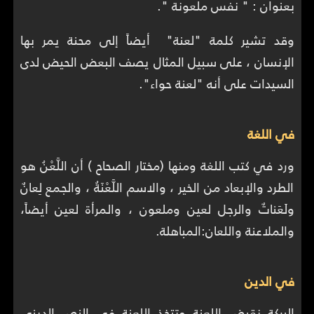
بعنوان : " نفس ملعونة ".
وقد تشير كلمة "لعنة" أيضاً إلى محنة يمر بها
الإنسان ، على سبيل المثال يصف البعض الحيض لدى
السيدات على أنه "لعنة حواء".
في اللغة
ورد في كتب اللغة ومنها (مختار الصحاح ) أن اللَّعْنُ هو
الطرد والإبعاد من الخير ، والاسم اللَّعْنَةُ ، والجمع لِعانٌ
ولَعَناتٌ والرجل لعين وملعون ، والمرأة لعين أيضاً،
والملاعنة واللعان:المباهلة.
في الدين
البركة نقيض اللعنة وتتخذ اللعنة في النص الديني