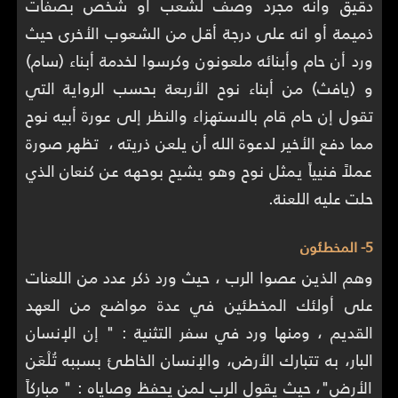
دقيق وأنه مجرد وصف لشعب أو شخص بصفات
ذميمة أو انه على درجة أقل من الشعوب الأخرى حيث
ورد أن حام وأبنائه ملعونون وكرسوا لخدمة أبناء (سام)
و (يافث) من أبناء نوح الأربعة بحسب الرواية التي
تقول إن حام قام بالاستهزاء والنظر إلى عورة أبيه نوح
مما دفع الأخير لدعوة الله أن يلعن ذريته ، تظهر صورة
عملاً فنيياً يمثل نوح وهو يشيح بوحهه عن كنعان الذي
حلت عليه اللعنة.
5- المخطئون
وهم الذين عصوا الرب ، حيث ورد ذكر عدد من اللعنات
على أولئك المخطئين في عدة مواضع من العهد
القديم ، ومنها ورد في سفر التثنية : " إن الإنسان
البار، به تتبارك الأرض، والإنسان الخاطئ بسببه تُلْعَن
الأرض"، حيث يقول الرب لمن يحفظ وصاياه : " مباركاً