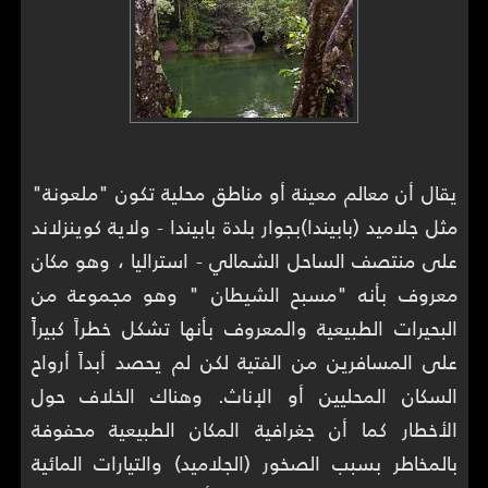
يقال أن معالم معينة أو مناطق محلية تكون "ملعونة"
مثل جلاميد (بابيندا)بجوار بلدة بابيندا - ولاية كوينزلاند
على منتصف الساحل الشمالي - استراليا ، وهو مكان
معروف بأنه "مسبح الشيطان " وهو مجموعة من
البحيرات الطبيعية والمعروف بأنها تشكل خطراً كبيراًَ
على المسافرين من الفتية لكن لم يحصد أبداً أرواح
السكان المحليين أو الإناث. وهناك الخلاف حول
الأخطار كما أن جغرافية المكان الطبيعية محفوفة
بالمخاطر بسبب الصخور (الجلاميد) والتيارات المائية