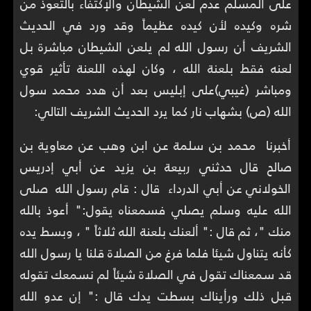
على المسلم عدم لعن الشيطان والإكتفاء بالتعوذ من
شره وكيده لأن كيده عظيماً وقد ورد في الحديث
الشريف أن رسول الله لم يلعن الشيطان مباشرة بل
لعنه فقط بلعنة الله ، وكان لهذه اللعنة تأثير قوي
ومباشر (غيبي)على إبليس بعد أن هدد محمد سول
الله (ص) بشهاب نار كما يرد الحديث الشريف التالي:
‏أخبرنا ‏ محمد بن سلمة ‏عن ‏ا‏بن وهب ‏‏عن ‏‏معاوية بن
صالح ‏‏قال حدثني ‏‏ربيعة بن يزيد ‏عن ‏‏أبي إدريس
الخولاني ‏عن ‏‏أبي الدرداء ‏ قال : ‏‏قام رسول الله ‏ صلى
الله عليه وسلم ‏‏يصلي فسمعناه يقول:"‏ أعوذ بالله
منك "، ثم قال :" ألعنك بلعنة الله ثلاثاً " ، وبسط يده
كأنه يتناول شيئا فلما فرغ من الصلاة قلنا يا رسول الله
قد سمعناك تقول في الصلاة شيئاً لم نسمعك تقوله
قبل ذلك ورأيناك بسطت يدك قال :" إن عدو الله