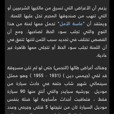
يزعم أن الأغراض التي تسرق من مالكيها الشرعيين أو
التي تنهب من صندوقها المحرم تحل عليها اللعنة.
ويعتقد أن "
ماسة الأمل
" تحمل معها لعنة من هذا
النوع والتي تجلب سوء الحظ لصاحبها. ومع أن
القصص تختلف في تحديد سبب اللعن لكنها تتفق في
أن اللعنة تجلب سوء الحظ أو تتجلى معها ظاهرة غير
عادية.
وهناك أغراض طالها (النحس) حتى لو لم تكن مسروقة
قد لقي (جيمس دين ) (1931 - 1955 ) وهو ممثل
سينمائي شهير شاب حتفه في حادث سيارة من
موديل بورشيه سبايدر والتي أنتج منها 90 سيارة
فقط ، فتعاقبت أحداث مأساوية لها صلة بنفس
موديل السيارة كان من نتيجتها 5 قتلى وجرحى وعدد