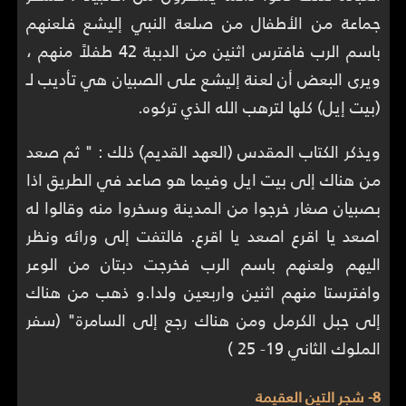
جماعة من الأطفال من صلعة النبي إليشع فلعنهم
باسم الرب فافترس اثنين من الدببة 42 طفلاً منهم ،
ويرى البعض أن لعنة إليشع على الصبيان هي تأديب لـ
(بيت إيل) كلها لترهب الله الذي تركوه.
ويذكر الكتاب المقدس (العهد القديم) ذلك : " ثم صعد
من هناك إلى بيت ايل وفيما هو صاعد في الطريق اذا
بصبيان صغار خرجوا من المدينة وسخروا منه وقالوا له
اصعد يا اقرع اصعد يا اقرع. فالتفت إلى ورائه ونظر
اليهم ولعنهم باسم الرب فخرجت دبتان من الوعر
وافترستا منهم اثنين واربعين ولدا.و ذهب من هناك
إلى جبل الكرمل ومن هناك رجع إلى السامرة" (سفر
الملوك الثاني 19- 25 )
8- شجر التين العقيمة