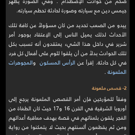
ضخم من حوادث الإصطدام . وفي الصورة يظهر
جيمس دين مع سيارته وصورة لحادثة تحطم سيارته.
ييدو من الصعب تحديد من كان مسؤولاً عن كافة تلك
الأحداث لذلك يميل الناس إلى الإعتقاد بوجود أمر
شرير في داخل هذا الشيء يعتقدون أنه تسبب بكل
تلك الحوادث بدلاً من أن يلقوا للوم على أفعال كل فرد
في كل حادثة. إقرأ عن
الرأس المسكون
و
المجوهرات
الملعونة
.
2- قصص ملعونة
وفقاً للمؤرخين فإن أمر القصص الملعونة يرجع إلى
أوروبا الشرقية في القرن 16 و17 حيث كان الطغاة من
الغجر يلقون بلعناتهم في قصة بهدف معاقبة أعدائهم
ومن ثم يقطعون ألسنتهم بحيث لا يتمكنوا من رواية