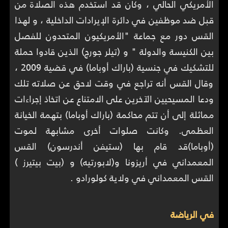
الأمريكي الحالي ، وكان قد استخدم هذه الصلاة من
قبل ضد موظفين في دائرة الإيرادات الداخلية ، و لهذا
القس دور مع جماعة "الأمريكيون المتحدون للفصل
بين الكنيسة والدولة " و (تيلر جورج) الذين قادوا حملة
للتشكيك في جنسية (باراك أوباما) في قضية 2009 ،
وقال القس أنه تراجع في وقت لاحق عن صلاته تلك
ودعا المسيحيين الآخرين على الامتناع عن اتخاذ إجراءات
مماثلة إلى أن تتم محاكمة (باراك أوباما) بتهمة الخيانة
العظمى. وكانت صلوات أخرى مشابهة لموت
(أوباما)قد قام بها (ستيفن أندرسون) القس
المعمداني في أريزونا و(لابورتيه) و (بيت بيتيرز )
القس المعمداني في ولاية كولورادو .
في الرياضة