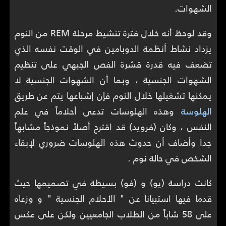
الشهوات.
وقد لوحظ أنه خلال فترة تنشيط مرحلة REM من النوم
يزداد نشاط أنظمة الدوبامين في الوقت نفسه الذي
تضعف فيه قدرة قشرة الفص الجبهي على تنظيم
الشهوات الجنسية ، وبما أن الشهوات الجنسية لا
يمكنها تشغيلها خلال النوم فإن إشباعها يتم عن طريق
الهلوسة
وهذه الهلوسات تدعى أحلاماً في علم
النفس ، وكان (فرويد) قد اقترح أصلاً نموذجاً مشابهاً
جداً وأضاف أن حدوث هذه الهلوسات ضروري لإبقاء
الشخص في حالة نوم .
كانت دراسة (يو) و (فو) بسيطة في تصميمها حيث
قدما فيها استبياناً عن " الأحلام الجنسية " و وزعاه
على 58 شاباً من الطلاب الجامعيين ولكن على عكس