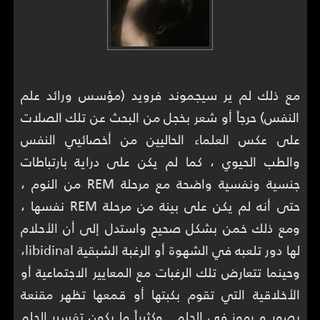
مع ذلك لم ير سيجموند فرويد (مؤسس ورائد علم
النفس) حرجاً أو شعر بخجل من البحث عن تلك الصلات
على عكس العلماء الحاليين من أخصائيي النفس
والطب الحيوي ، كما لم يكن على دراية بارتباطات
جنسية ونفسية واضحة مع مرحلة REM من النوم ،
حتى أنه لم يكن على بينة من مرحلة REM نفسها ،
ومع ذلك خمن بشكل صحيح واستدل إلى أن الأحلام
لها دور تلعبه في الشهوة أو الرغبة الشبقية libidinal،
وحينما تتعارض تلك الرغبات مع المعايير الاجتماعية أو
الأخلاقية التي تقوم بكبتها أو قمعها تظهر مقنعة
بصور و رموز في الحلم . وكثيراً ما يكون تفسير الحلم