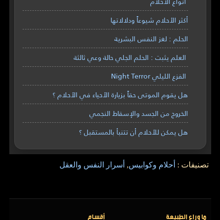
أنواع الأحلام
أكثر الأحلام شيوعاً ودلالاتها
الحلم : لغز النفس البشرية
العلم يثبت : الحلم الجلي حالة وعي ثالثة
الفزع الليلي Night Terror
هل يقوم الموتى حقاً بزيارة الأحياء في الأحلام ؟
الخروج من الجسد والإسقاط النجمي
هل يمكن للأحلام أن تتنبأ بالمستقبل ؟
تصنيفات :
أحلام وكوابيس
,
أسرار النفس والعقل
ما وراء الطبيعة
أقسام