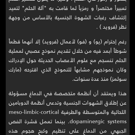
تعبيراً مختصراً و رمزياً لما قامت به "آلة الحلم" لتعيد
إكتشاف رغبات الشهوة الجنسية بالأساس من وجهة
نظر (فرويد ) .
رغم إحترام (يو) و (فو) لأعمال (فرويد) إلا أنهما قطعاً
شوطاً أبعد فيه من خلال تقديم نموذج عصبي لعملية
الحلم تنسجم مع علوم الأعصاب الحديثة حول الإدراك
وكان نموذجهم مشابهاً للنموذج الذي اقترحه (مارك
سولمز) منذ عدة سنوات.
هذا ويعتقد أن أنظمة متخصصة في الدماغ مسؤولة
عن إطلاق الشهوات الجنسية وتدعى أنظمة الدوبامين
اللحائية والمتوسطة والطرفية meso-limbic-cortical
dopaminergic systems. بينما تعمل قشرة الفص
الجبهي من الدماغ على تنظيم وكبح هجوم هذه