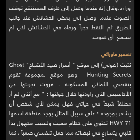
وراءه.وقال إنه عندما وصل إلى طرف المستنقع توقف
الصوت عندما وصل إلى بعض الحشائش عند جانب
الطريق ثم التقط حجراً ورماه في الحشائش لكن لم
يسمع أي صوت.
تفسير ماورائي
كتبت (هولي) إلى موقع " أسرار صيد الأشباح" Ghost
Hunting Secrets وهو موقع لمجموعة تقوم
بتقصي الأماكن المسكونة ، فروت تجربتها عن
الأحاسيس التي راودتها خلال جولتها : " مع أنني لم أر
مطلقاً شبحاً في حياتي فهل يمكن لأي شخص أن
يشعر بوجوده ؟ على سبيل المثال يوجد منطقة اسمها
HWY 71 تحتوي على حطام مميت ولسبب مجهول بدأ
قلبي يتسارع في نبضاته مما جعل تنفسي صعباً ، كما