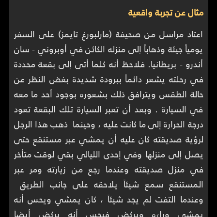
مثال عن تجربة واقعية
اعتاد مراسل من صحيفة (مارلبورغ تايمز) على السفر
يومياً جيئة وذهاباً إلى منزله الكائن في أوبروني - سان
أندرو - بريطانيا. فلاحظ أنه كلما أتى إلى بقعة محددة
في رحلته يشعر دائماً ببرودة شديدة بغض النظر عن
حالة الطقس ويترافق ذلك بشعوره بوجود أحد ما معه
في السيارة . وبعد أن تعبر السيارة تلك البقعة تعود
درجة الحرارة إلى ما كانت عليه ، وحينما ذهب هذا الرجل
لرؤية صديقته كان عليه أن يمشي عبر مستنقع حتى
يصل إلى منزلها وفي إحدى الليالي بقي لوقت متأخر
في منزل صديقته وعندما رجع من زيارته ومر عبر
المستنقع سمع شيئاً يلاحقه على جانب الطريق
وعندما التفت لم يجد شيئاً ، كان يمشي ويحس أنه
يمشي وراءه ويركض فيحس أنه يركض أيضاً