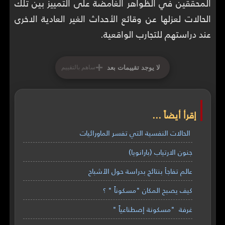
المحققين في الظواهر الغامضة على التمييز بين تلك
الحالات لعزلها عن وقائع الأحداث الغير العادية الاخرى
عند دراستهم للتجارب الواقعية.
+
لا يوجد تقييمات بعد
ساهم بالتقييم
إقرأ أيضاً ...
الحالات النفسية التي تفسر الماورائيات
جنون الارتياب (بارانويا)
عالم تفاجأ بنتائج بدراسة حول الأشباح
كيف يصبح المكان "مسكوناً " ؟
غرفة "مسكونة إصطناعياً "