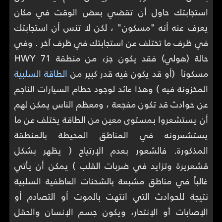
استجابتك حاول أن تقضي بعض الوقت في مكان
يعرف عنه أنه "مسكون" ، لكن لا تنس أن استجابتك
في ظرف ما تختلف عن استجابتك في ظرف آخر . وفي
حالة (هولي) فقد يكون جزء من منطقة HWY 71
مسكوناً (أو قد يكون فيه قدر كبير من
الطاقة السلبية
المخزونة فيه ) وهذا عائد لوجود حطام السيارات الناجم
عن حوادث قد تكون مفجعة ، ومعظم الناس يمكن لهم
أن يستشعروا بمستوى معين من الطاقة يختلف عن ما
يستشعرونه في المناطق المحيطة بالمنطقة
المذكورة. فالشعور بعدم الإرتياح ( يظهر بشكل
قشعريرة وتزايد في ضربات القلب ) يمكن أن يأتي
غالباً في مناطق مشبعة بالشحنات العاطفية السلبية
نتيجة للحوادث التي انتهت بالموت أو التصادم أو
الإصابات أو الإنتحار، ويكون جسم الإنسان والحقل