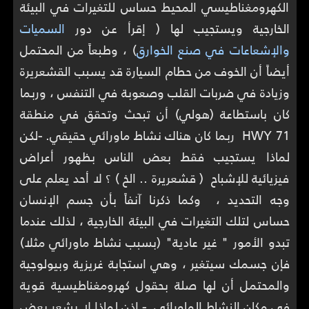
الكهرومغناطيسي المحيط حساس للتغيرات في البيئة
الخارجية ويستجيب لها ( إقرأ عن دور
السميات
والإشعاعات في صنع الخوارق
) ، وطبعاً من المحتمل
أيضاً أن الخوف من حطام السيارة قد يسبب القشعريرة
وزيادة في ضربات القلب وصعوبة في التنفس ، وربما
كان باستطاعة (هولي) أن تبحث وتحقق في منطقة
HWY 71 ربما كان هناك نشاط ماورائي حقيقي.
-
لكن
لماذا يستجيب فقط بعض الناس بظهور أعراض
فيزيائية للإشباح ( قشعريرة .. الخ ) ؟ لا أحد يعلم على
وجه التحديد ، وكما ذكرنا آنفاً بأن جسم الإنسان
حساس لتلك التغيرات في البيئة الخارجية ، لذلك عندما
تبدو الأمور " غير عادية" (بسبب نشاط ماورائي مثلا)
فإن جسمك سيتغير ، وهي استجابة غريزية وبيولوجية
والمحتمل أن لها صلة بحقول كهرومغناطيسية قوية
في مكان النشاط الماورائي.
-
إذن لماذا لا يشعر بعض