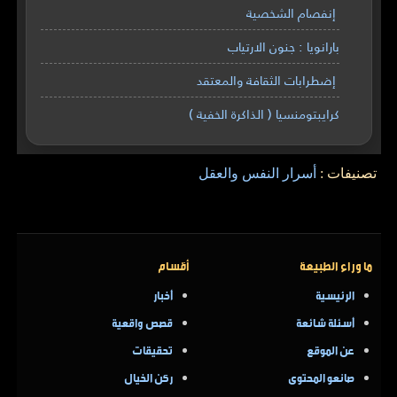
إنفصام الشخصية
بارانويا : جنون الارتياب
إضطرابات الثقافة والمعتقد
كرايبتومنسيا ( الذاكرة الخفية )
تصنيفات :
أسرار النفس والعقل
ما وراء الطبيعة
أقسام
الرئيسية
أخبار
أسئلة شائعة
قصص واقعية
عن الموقع
تحقيقات
صانعو المحتوى
ركن الخيال