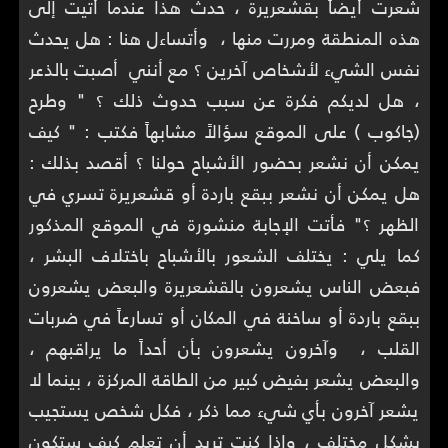
شعرت أيضاً بقشعريرة ، حدث هذا عندما أتيت إلى
هذه المنطقة ومررت منها ، وأتساءل هنا : هل يحدث
نفس الشيء لأشخاص آخرين ؟ مع أنني أصبت بالذعر
، هل لديكم فكرة عن سبب حدوث ذلك ؟ " وطرح
(جاكوب ) على الموقع سؤالاً مشابهاً فكتب : " كيف
يمكن أن نشعر بحضور الأشباح حولنا ؟ أقصد بذلك :
هل يمكن أن نشعر ببقع باردة أو قشعريرة تسري في
الظهر ؟" فأتت الإجابة منشورة في الموقع المذكور
كما يلي : يختلف الشعور بالأشباح باختلاف البشر ،
فبعض الناس يشعرون بالقشعريرة والبعض يشعرون
ببقع باردة أو ساخنة في المكان أو تسارعاً في ضربات
القلب ، وآخرون يشعرون بأن أحداً ما يراقبهم ،
والبعض يشعر بفيض كبير من الطاقة المركزة ، بينما لا
يشعر آخرون بأي شيء مما ذكر ، فكل شخص يستجيب
بشكل مختلف ، وإذا كنت تريد أن تعلم كيف ستكون