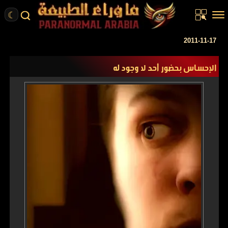
☾
الرئيسية
2011-11-17
مقالات
الإحساس بحضور أحد لا وجود له
قصص واقعية
أخبار
تحقيقات
ركن الخيال
كتب
عن الموقع
ENGLISH