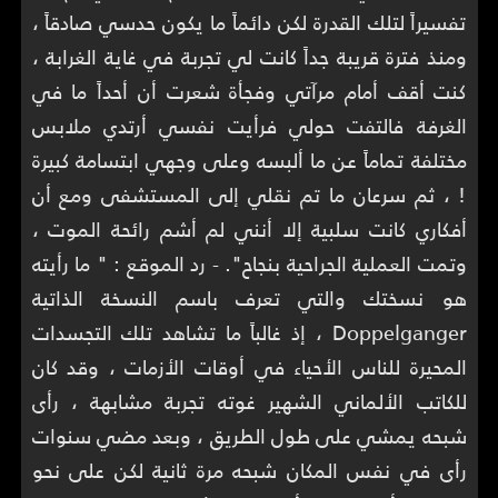
تفسيراً لتلك القدرة لكن دائماً ما يكون حدسي صادقاً ،
ومنذ فترة قريبة جداً كانت لي تجربة في غاية الغرابة ،
كنت أقف أمام مرآتي وفجأة شعرت أن أحداً ما في
الغرفة فالتفت حولي فرأيت نفسي أرتدي ملابس
مختلفة تماماً عن ما ألبسه وعلى وجهي ابتسامة كبيرة
! ، ثم سرعان ما تم نقلي إلى المستشفى ومع أن
أفكاري كانت سلبية إلا أنني لم أشم رائحة الموت ،
وتمت العملية الجراحية بنجاح". - رد الموقع : " ما رأيته
هو نسختك والتي تعرف باسم النسخة الذاتية
Doppelganger ، إذ غالباً ما تشاهد تلك التجسدات
المحيرة للناس الأحياء في أوقات الأزمات ، وقد كان
للكاتب الألماني الشهير غوته تجربة مشابهة ، رأى
شبحه يمشي على طول الطريق ، وبعد مضي سنوات
رأى في نفس المكان شبحه مرة ثانية لكن على نحو