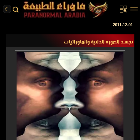
☾
الرئيسية
2011-12-01
مقالات
تجسد الصورة الذاتية والماورائيات
قصص واقعية
أخبار
تحقيقات
ركن الخيال
كتب
عن الموقع
ENGLISH