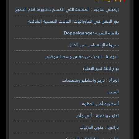
إيميلي ساجيه : المعلمة التي انقسم حضورها أمام الجميع
دور العقل في الماورائيات: الحالات النفسية الشائعة
ظاهرة الشبيه Doppelganger
سهولة الإنغماس في الخيال
أبوفنيا - البحث عن معنى وسط الفوضى
ذراع ثالثة تحير الاطباء
المِرآة : تاريخ وأساطير ومعتقدات
القرين
أسطورة أهل الخطوة
تجارب واقعية : أبي وآخر
بارانويا : جنون الارتياب
كرايبتومنسيا ( الذاكرة الخفية )