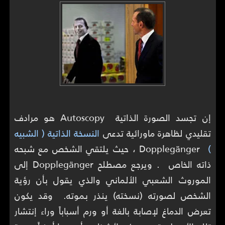
إن تجسد الصورة الذاتية Autoscopy هو مرادف
تقليدي لظاهرة ماورائية تدعى
النسخة الذاتية ( الشبيه
)
Dopplegänger ، حيث يلتقي الشخص مع شبحه
ذاته الخاص . ويرجع مصطلح Dopplegänger إلى
الموروث الشعبي الألماني والذي يقول بأن رؤية
الشخص لصورته (نسخته) ينذر بموته. وقد يكون
تعرض الدماغ لإصابة بالغة أو ورم أسباباً وراء إنتشار