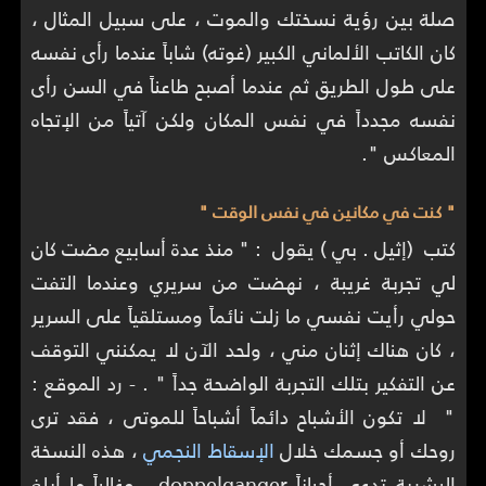
صلة بين رؤية نسختك والموت ، على سبيل المثال ،
كان الكاتب الألماني الكبير (غوته) شاباً عندما رأى نفسه
على طول الطريق ثم عندما أصبح طاعناً في السن رأى
نفسه مجدداً في نفس المكان ولكن آتياً من الإتجاه
المعاكس ".
" كنت في مكانين في نفس الوقت "
كتب (إثيل . بي ) يقول : " منذ عدة أسابيع مضت كان
لي تجربة غريبة ، نهضت من سريري وعندما التفت
حولي رأيت نفسي ما زلت نائماً ومستلقياً على السرير
، كان هناك إثنان مني ، ولحد الآن لا يمكنني التوقف
عن التفكير بتلك التجربة الواضحة جداً " . - رد الموقع :
" لا تكون الأشباح دائماً أشباحاً للموتى ، فقد ترى
روحك أو جسمك خلال
الإسقاط النجمي
، هذه النسخة
البشرية تدعى أحياناً doppelganger ، وغالباً ما أبلغ