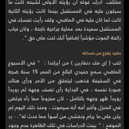
مختلف. أدرك غوته أن رؤيته الأولى لشبحه كانت ما
سيكون عليه في المستقبل بينما كانت رؤيته الثانية
كانت لما كان عليه في الماضي، ولقد رأيت نفسك في
المستقبل سعيدة بعد عملية جراحية ناجحة ، وكان غياب
رائحة الموت مؤشراً إضافياً أنك كنت على حق ".
حفيد يفزع من نسخته
كتب ( إي مك دنغارين ) من أيرلندا : " في الأسبوع
الماضي سمع حفيدي البالغ من العمر 15 سنة ضجة
في السقيفة فذهب ليتحقق من الأمر ورأى هناك
صورة نفسه ، في البداية رأى نصف وجهه ثم رويداً
رويداً ظهر وجهه بالكامل ، كان مفزوعاً مما رآه فركض
في المنزل وأخبر أمه أنه سيموت ، ومنذ ذلك اليوم لم
يكن على ما يرام ونخشى من أسوأ مما حدث له". - رد
الموقع : " بينت الدراسات في تلك الظاهرة عدم وجود