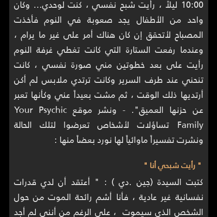
10:00 ليلاً ، رأيت شبح نفسي ، كنت لوحدي... وكان
واحد من الأطفال يجد صعوبة في النوم فأخذت
المصباح لأتحقق إن كان هناك أمر على غير ما يرام ،
وعندما رفعت الستارة التي كانت تغطي غرفة النوم
رأيت على بعد خطوتين مني صورة نفسي ، كانت
تنحني عند طرف السرير وكانت ترتدي ملابس لم أكن
أرتديها ذلك الوقت ، ثم مشت بعيداً عني وكأنها تعبر
عن حزنها العميق". - ونشر موقع Your Psychic
Family تساؤلات لأشخاص تعرضوا لتلك الحالة
ونشرت تفسيراً ماوائياً لها نورد بعضاً منها :
" رأيت شبحي أنا "
كتبت السيدة (جين .دي ) : " أعتقد أن لدي قدرات
نفسانية غير عادية ، فأنا أشم رائحة الموت من حول
الشخص الذي سيموت ، على الرغم من أنني لم أجد