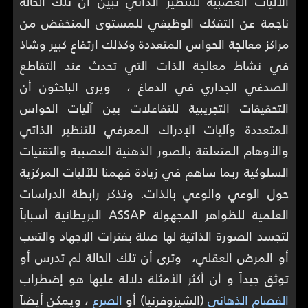
الآليات العصبية للتنظير الذاتي تبين أن تلك الحالة
ناجمة عن التفكك الوظيفي للمستوى المنخفض من
مراكز معالجة الحواس المتعددة وكذلك ارتفاع كبير وشاذ
في نشاط معالجة الذات التي تحدث عند التقاطع
الصدغي الجداري في الدماغ ، ويرى الباحثون أن
التحقيقات التجريبية للتفاعلات بين آليات الحواس
المتعددة وآليات الإدراك المعرفي للتنظير الذاتي
والأوهام المتعلقة بالصور الذهنية العصبية والتقنيات
السلوكية ربما ساهم في زيادة فهمنا للآليات المركزية
حول الوعي والوعي بالذات. وتذكر رابطة الدراسات
العلمية للظواهر المجهولة ASSAP البريطانية أسباباً
لتجسد الصورة الذاتية لها صلة بفترات الإجهاد والتعب
أو المرض العقلي، وترى أن تلك الحالة لم تدرس أو
توثق جيداً و أن أكثر الأمثلة دلالة عليها هو إضطراب
الفصام الذهاني
(الشيزوفرنيا) أو
الصرع
، ويمكن أيضاً