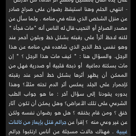
- انتهى الحلم وهنا استيقظ رضوان على صراخ صادر
عن منزل الشخص الذي قتله في منامه . ولما سأل عن
مصدر الصراخ أو النحيب قال له الناس أنه "مات فجأة "
لكنه لاحظ أثراً على رقبته بشكل خط وبلون أحمر عند
وهو نفس خط الذبح الذي شاهده في منامه عن هذا
الرجل. والسؤال هنا : " كيف مات هذا الرجل ؟ " إن
مات بسكتة دماغية أو ذبحة قلبية أو صدرية فهل من
الممكن أن يظهر أثرها بشكل خط أحمر عند رقبته
كإحمرار على الجلد يعكس أثر الدم تحته مثلاً؟ وهذا
بدوره يقودنا إلى سؤال آخر : ما هو جواب الطب
الشرعي على تلك الأعراض؟ وهل يمكن أن تكون آثار
خنق ؟ ومن قام بخنقه ؟ هل هو رضوان نفسه ولكن
عن غير وعي منه ؟ إقرأ عن
جرائم قتل بإيعاز من كائنات
غيبية
. فهناك حالات مسجلة عن أناس ارتكبوا جرائم