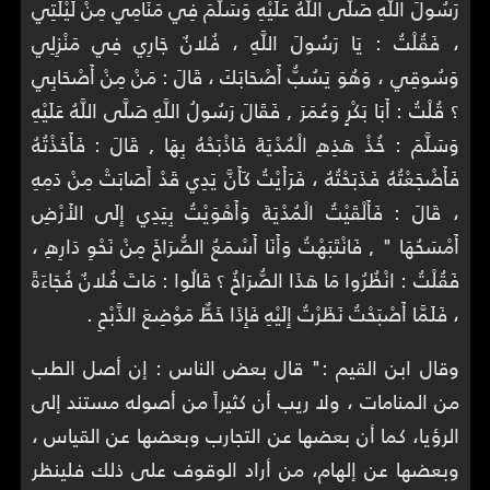
رَسُولَ اللَّهِ صَلَّى اللَّهُ عَلَيْهِ وَسَلَّمَ فِي مَنَامِي مِنْ لَيْلَتِي
، فَقُلْتُ : يَا رَسُولَ اللَّهِ ، فُلانٌ جَارِي فِي مَنْزِلِي
وَسُوقِي ، وَهُوَ يَسُبُّ أَصْحَابَكَ ، قَالَ : مَنْ مِنْ أَصْحَابِي
؟ قُلْتُ : أَبَا بَكْرٍ وَعُمَرَ , فَقَالَ رَسُولُ اللَّهِ صَلَّى اللَّهُ عَلَيْهِ
وَسَلَّمَ : خُذْ هَذِهِ الْمُدْيَةَ فَاذْبَحْهُ بِهَا , قَالَ : فَأَخَذْتُهُ
فَأَضْجَعْتُهُ فَذَبَحْتُهُ ، فَرَأَيْتُ كَأَنَّ يَدِي قَدْ أَصَابَتْ مِنْ دَمِهِ
، قَالَ : فَأَلْقَيْتُ الْمُدْيَةَ وَأَهْوَيْتُ بِيَدِي إِلَى الأَرْضِ
أَمْسَحُهَا " , فَانْتَبَهْتُ وَأَنَا أَسْمَعُ الصُّرَاخَ مِنْ نَحْوِ دَارِهِ ،
فَقُلْتُ : انْظُرُوا مَا هَذَا الصُّرَاخُ ؟ قَالُوا : مَاتَ فُلانٌ فُجَاءَةً
، فَلَمَّا أَصْبَحْتُ نَظَرْتُ إِلَيْهِ فَإِذَا خَطٌّ مَوْضِعَ الذَّبْحِ .
وقال ابن القيم :" قال بعض الناس : إن أصل الطب
من المنامات ، ولا ريب أن كثيراً من أصوله مستند إلى
الرؤيا، كما أن بعضها عن التجارب وبعضها عن القياس ،
وبعضها عن إلهام، من أراد الوقوف على ذلك فلينظر