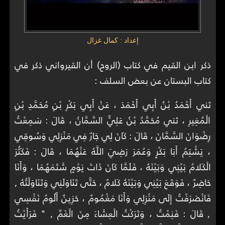
إعداد : كمال غزال
ذكر ابن القيم في كتاب (الروح) أن القيرواني ذكر في
كتاب البستان عن بعض السلف :
ثني أَحْمَدُ بْنُ أَبِي أَحْمَدَ ، عَنْ أَبِي بَكْرِ بْنِ مُحَمَّدِ بْنِ
الْمُغِيرِ ، ثني مُحَمَّدُ بْنُ عَلِيٍّ السَّمَّانُ ، قَالَ : سَمِعْتُ
رِضْوَانَ السَّمَّانَ ، قَالَ : كَانَ لِي جَارٌ فِي مَنْزِلِي وَسُوقِي
، يَشْتِمُ أَبَا بَكْرٍ وَعُمَرَ رَضِيَ اللَّهُ عَنْهُمَا ، قَالَ : فَكَثُرَ
الْكَلامُ بَيْنِي وَبَيْنَهُ ، فَلَمَّا كَانَ ذَاتَ يَوْمٍ شَتَمَهُمَا ، وَأَنَا
حَاضِرٌ ، فَوَقَعَ بَيْنِي وَبَيْنَهُ كَلامٌ ، حَتَّى تَنَاوَلَنِي وَتَنَاوَلْتُهُ ,
فَانْصَرَفْتُ إِلَى مَنْزِلِي وَأَنَا مَغْمُومٌ ، حَزِينٌ أَلُومُ نَفْسِي
, قَالَ : فَنِمْتُ ، وَتَرَكْتُ الْعِشَاءَ مِنَ الْغَمِّ , " فَرَأَيْتُ