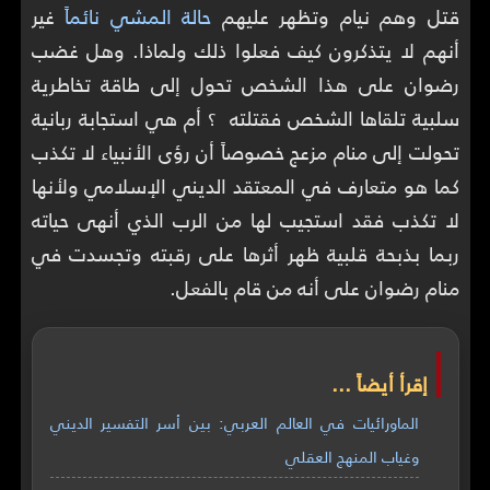
قتل وهم نيام وتظهر عليهم
حالة المشي نائماً
غير
أنهم لا يتذكرون كيف فعلوا ذلك ولماذا. وهل غضب
رضوان على هذا الشخص تحول إلى طاقة تخاطرية
سلبية تلقاها الشخص فقتلته ؟ أم هي استجابة ربانية
تحولت إلى منام مزعج خصوصاً أن رؤى الأنبياء لا تكذب
كما هو متعارف في المعتقد الديني الإسلامي ولأنها
لا تكذب فقد استجيب لها من الرب الذي أنهى حياته
ربما بذبحة قلبية ظهر أثرها على رقبته وتجسدت في
منام رضوان على أنه من قام بالفعل.
إقرأ أيضاً ...
الماورائيات في العالم العربي: بين أسر التفسير الديني
وغياب المنهج العقلي