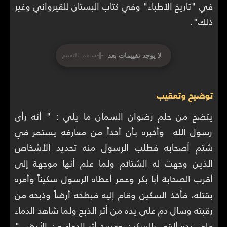
في "تاريخ الأطباء" وفي كتاب البستان للقيرواني وغير
ذلك".
+
لا يوجد تقييمات بعد
ساهم بالتقييم
توضيح وتعقيب
يتضح من حلم رضوان السمان ما يلي : " أنه رأى
رسول الله وأخبره بأن أحداً من معارفه يستمر في
شتم أصحابه فطلب الرسول منه تحديد الأشخاص
الذين وجهت له الشتائم ولما علم أنها موجهة إلى
أقرب الصحابة أبا بكر وعمر أعطاه الرسول سكيناً وأمره
بقتله، فأخذ السكين وقام إليه فبطحه أرضاً وذبحه من
رقبته وسال دم على يده من أثر الذبح ولما شاهد الدماء
على يده ألقى بالسكين ومسح أثر الدماء من الأرض "