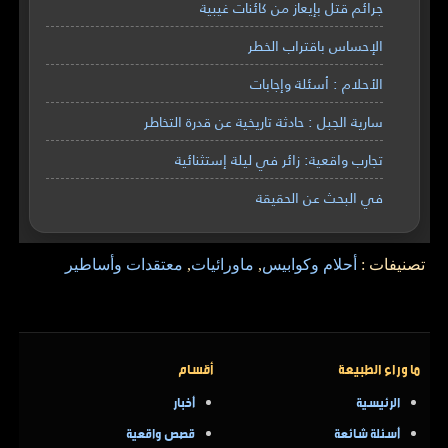
جرائم قتل بإيعاز من كائنات غيبية
الإحساس باقتراب الخطر
الأحلام : أسئلة وإجابات
سارية الجبل : حادثة تاريخية عن قدرة التخاطر
تجارب واقعية: زائر في ليلة إستثنائية
في البحث عن الحقيقة
تصنيفات :
أحلام وكوابيس
,
ماورائيات
,
معتقدات وأساطير
ما وراء الطبيعة
أقسام
الرئيسية
أخبار
أسئلة شائعة
قصص واقعية