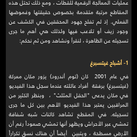
عمليات المعالجة الرقمية للقطات ، ومع ذلك تحتل هذه
المقاطع مرتبة متقدمة بخصوص حقيقتها وغموضها
الفعلي. إذ لم تفلح جهود المحققين في الكشف عن
وجود زيف أو تلاعب فيها ولذلك هي أهم ما جرى
تسجيله عن الظاهرة ، لنقرأ ونشاهد ومن ثم نحكم:
1- أشباح غيتسبرغ
في عام 2001 كان (توم أندرود) يزور مكان معركة
(غيتسبرغ) برفقة أفراد عائلته عندما سجل هذا الفيديو
في مكان يدعى "الحقل المثلث" ، وبنظر الكثير من
المراقبين يعتبر هذا الفيديو الأهم بين كل ما جرى
تسجيله. في المقطع تشاهد كائنات شبه شفافة
تمشي عبر الأحراش ويظهر أنها تمشي صعوداً رغم أن
الأرض مسطحة ، ويتبين أيضاً أن هناك نسق تكراراً