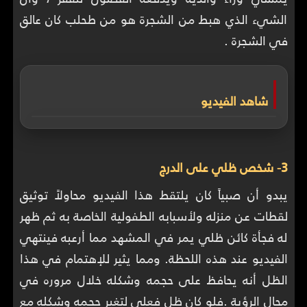
الشيء الذي هبط من الشجرة هو من طحلب كان عالق
في الشجرة .
شاهد الفيديو
3- شخص ظلي على الدرج
يبدو أن صبياً كان يلتقط هذا الفيديو محاولاً توثيق
لقطات عن منزله ولأسبابه الطفولية الخاصة به ثم ظهر
له فجأة كائن ظلي يمر في المشهد مما أرعبه فينتهي
الفيديو عند هذه اللحظة. ومما يثير للإهتمام في هذا
الظل أنه يحافظ على حجمه وشكله خلال مروره في
مجال الرؤية .فلو كان ظل فعلي لتغير حجمه وشكله مع