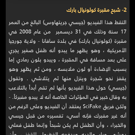
2- شبح مقبرة كولونيال بارك
التقط هذا الفيديو (جيسي جريتهاوس) البالغ من العمر
17 سنة وذلك في 31 ديسمبر من عام 2008 في
مقبرة (كولونيال بارك) في بلدة سافانا - ولاية جورجيا
الأمريكية ، وهو يظهر ما يبدو أنه طفل صغير يجري
على بعد مسافة في المقبرة ، ويبدو بلون رمادي إما
بسبب الإضاءة أو لون ملابسه ، ومن ثم يظهر وهو
يقفز نحو شجرة وينزل منها ثم يتلاشي . وتقول
(جيسي) حول هذا الفيديو بأنها لم تقم أبداً بالتلاعب
به وقال خبير في المؤثرات الخاصة أنه لا يبدو مفبركاً. -
ولكن فريق SciFake يعتقد أن الفيديو وعلى الرغم من
أنه غير مفبرك فإنه أسيء تفسيره من قبل جيسي
والخبراء ، وأن الطفل لم يكن شبحأً وإنما طفل فعلي
يمشي وراء والديه ويدفعه الفضول للقفز ، وأن