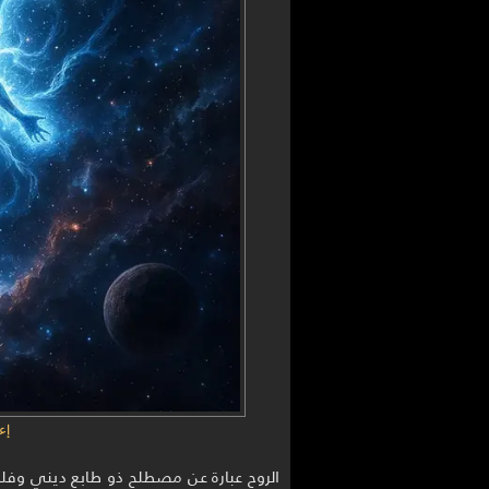
إع
الروح عبارة عن مصطلح ذو طابع ديني وفل