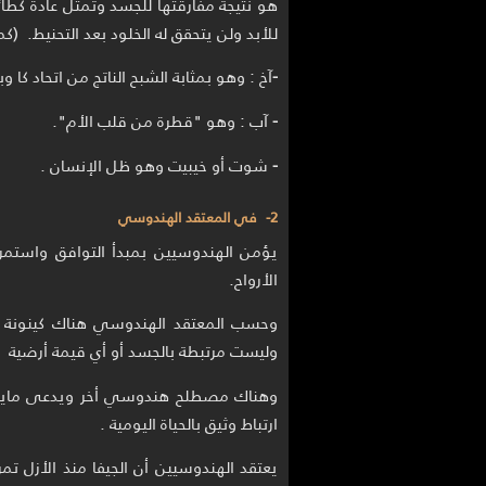
هو نتيجة مفارقتها للجسد وتمثل عادة كطا
للأبد ولن يتحقق له الخلود بعد التحنيط. (كم
-
آخ : وهو بمثابة الشبح الناتج من اتحاد كا و
-
آب : وهو "قطرة من قلب الأم".
-
شوت أو خيبيت وهو ظل الإنسان .
2- في المعتقد الهندوسي
يؤمن الهندوسيين بمبدأ التوافق واستمر
الأرواح.
وليست مرتبطة بالجسد أو أي قيمة أرضية 
وهناك مصطلح هندوسي أخر ويدعى مايا:
ارتباط وثيق بالحياة اليومية .
يعتقد الهندوسيين أن الجيفا منذ الأزل ت