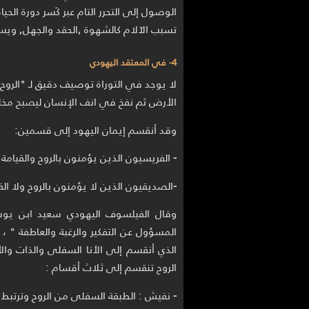
الوصول إلى التحرر التام عبر كَسر دورة الحيا
تسبب الآلام كالشهوة ,الحقد والجهل, ويسم
4- في المعتقد اليهودي
لا يوجد في التوراة توصيف دقيق لـ "الروح"
الأرض ثم نفخ في انف الإنسان ليصبح مخلوق
وقد أنقسم إيمان اليهود إلى قسمين:
-
الفريسيون الذين يؤمنون بالروح والقيامة و
-
الصديقيون الذين لا يؤمنون بالروح ولا القي
وقال الفيلسوف اليهودي سعيد ابن يوس
المسؤول عن التفكير والرغبة والعاطفة " 
الذي أنقسم إلى الأنا السفلى والذات والأن
الروح تنقسم إلى ثلاث أقسام :
-
نفيش : الطبقة السفلى من الروح وترتبط ب