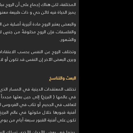
المختلفة، لكن هناك إجماع على أن الروح ع
يميز الحياة فيه كائن حي و ذات طبيعة معنو
والبعض يعتبر الروح مادة أثيرية أصلية من ا
والفلسفات فإن الروح مخلوقةً من جنسٍ ل
والشعور.
وتختلف الروح عن النفس بحسب الاعتقادا
ويرى البعض الآخر إن النفس قد تكون أو لا
البعث والتناسخ
تختلف المعتقدات الدينية في المسار الذي
في عالمها ( البرزخ) إلى حين بعثها مجدد
لتعاقب في الجحيم أو تثاب في الفردوس ال
أفنية قبورها خلال مكوثها في عالم البرز
تكون على أفنية القبور سبعة أيام من يوم د
بينما في بعض الأديان الأخرى تسلك الر