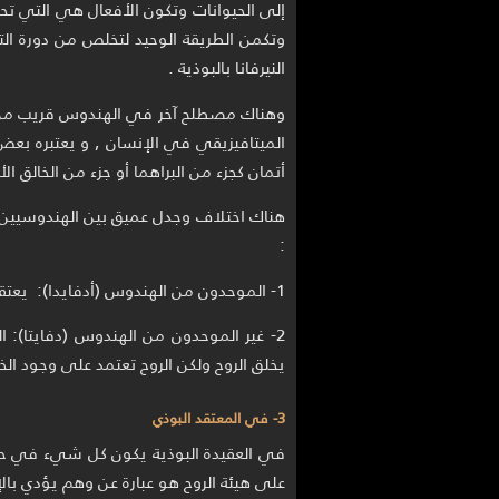
إلى الحيوانات وتكون الأفعال هي التي تحدد 
وتكمن الطريقة الوحيد لتخلص من دورة ا
النيرفانا بالبوذية .
الميتافيزيقي في الإنسان , و يعتبره بعض 
أتمان كجزء من البراهما أو جزء من الخالق ا
هناك اختلاف وجدل عميق بين الهندوسيين
:
1- الموحدون من الهندوس (أدفايدا): يعتقدون أن الروح ستتحد في النهاية مع الخالق الأعظم.
2- غير الموحدون من الهندوس (دفايتا): ا
يخلق الروح ولكن الروح تعتمد على وجود الخا
3- في المعتقد البوذي
في العقيدة البوذية يكون كل شيء في حالة 
على هيئة الروح هو عبارة عن وهم يؤدي ب