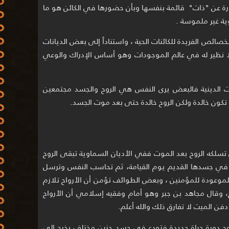
بارة عن "ذات" قائمة بنفسها وبأن حضورها في الكائن هو ما
ية غير ملموسة .
لخصائص الفريدة للكائنات الحية ، واستناداً إلى بعض الديانات
ا نظير له في عالم الموجودات وهو أساس الإدراك والوعي
ت الدينية فالبعض يرى النفس هي الروح والجسد مجتمعين
 تكون خالدة ولكن الروح خالدة حتى بعد موت الجسد.
 تسلكه الروح بعد الموت ففي الأديان السماوية تبقى الروح
اً في جسدها القديم يوم القيامة، ثم تحاسب النفس وترسل
موعودة للمؤمنين ، وبعض الطوائف تؤمن أن الأرواح تلازم
خ، وقال مجاهد بن جبر وهو أمام وفقيه إسلامي أن الأرواح
فن الميت لا تفارق ذلك والله أعلم.
وح دورة حياة جديدة فتودع في جسد جنين مختلف يخرج إلى