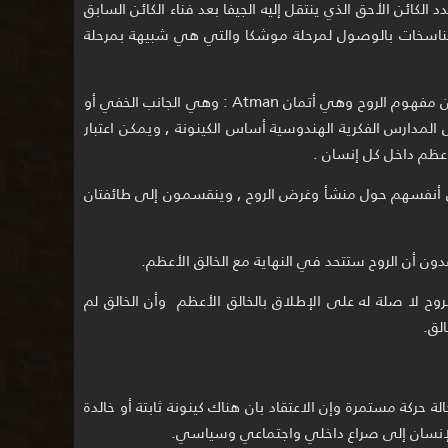
الكائن الأحق الذي ينتقل إليه الجيفا بعد فناء الكائن السابق
لتناسخات بالوصول لمرحلة موشكا والتي هي شبيهة بمرحلة
وهناك مصطلح آخر في الهندوس قريب من مفهوم الروح وهي أتمان Atman : وهي الجانب الخفي أو
المدارس الفكرية الهندوسية أساس الكينونة , ويمكن اعتبار
لأعظم داخل كل إنسان .
 أنفسهم حول منشأ وغرض الروح , وينقسمون إلى طائفتان
لروح لا صلة له على الإطلاق بالخالق الأعظم وأن الخالق لم
لق.
حركة مستمرة وإن الاعتقاد بان هناك كينونة ثابتة أو خالدة
الإنسان إلى صراع داخلي واجتماعي وسياسي.