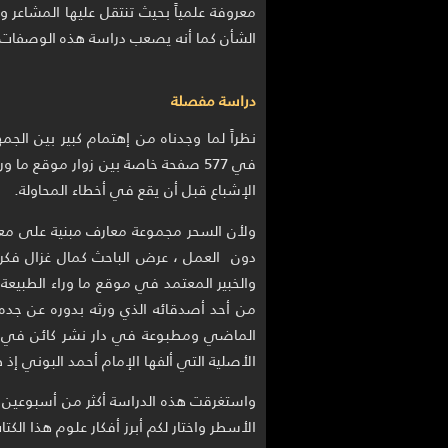
معروفة علمياً بحيث تنتقل عليها المشاعر 
الشأن كما أنه يصعب دراسة هذه الوصفات 
دراسة مفصلة
نظراً لما وجدناه من إهتمام كبير بين الجم
في 577 صفحة خاصة بين زوار موقع م
الإشباع قبل أن يقع في أخطاء المحاولة.
ولأن السحر مجموعة معارف مبنية على معت
دون العمل ، عرض الباحث كمال غزال فكر
والخبير المعتمد في موقع ما وراء الطبيعة 
من أحد أصدقائه الذي ورثه بدوره عن جده
الماضي ومطبوعة في دار نشر كائن في مد
الأصلية التي ألفها الإمام أحمد البوني إذ ط
واستغرقت هذه الدراسة أكثر من أسبوعين 
الأسطر واختار لكم أبرز أفكار علوم هذا الك