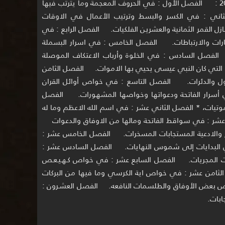
يتوزع الكتاب إلى اربعين فصلاً نذكر منها 20 : الفصل الأول : في الحروف المعجمة وما يترتب فيها
ني : في الكسر والبسط وترتيب الأعمال في الاوقات
ل القمر الثمانية والعشرين الفلكيات. الفصل الرابع : في
إشارات والارتباطات. الفصل الخامس : في اسرار البسملة
الفصل السادس : في الخلوة وأرباب الاعتكاف الموصلة
التي كان النبي عيسى يحيي بها الاموات. الفصل الثامن
صول والدئرات. الفصل التاسع : في خواص أوائل القران
 أسرار الفاتحة ودعواتها وخواصها المشهورات. الفصل
حموتيات، * الفصل الثاني عشر : في اسم الله الاعظم وما له
عشر : في سواقط الفاتحة ومالها من الاوفاق والدعوات
ار والادعية المستجابات المسخرات. الفصل الخامس عشر :
البدايات إلى شموس النهايات. الفصل السادس عشر :
ات المجريات. الفصل السابع عشر : في خواص كـهـيـعـص
لثامن عشر : في خواص اية الكرسي وما فيها من البركات
 بعض الأوفاق والطلسمات النافعه. الفصل العشـرون :
بات.