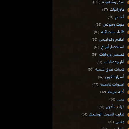
سحر وشعوذة
(110)
ماورائيات
(97)
أفلام
(91)
موت وموتى
(88)
كائنات فضائية
(80)
أحلام وكوابيس
(78)
استحضار أرواح
(60)
قصص وروايات
(59)
آثار وحضارات
(53)
قدرات فوق حسية
(53)
أسرار الكون
(47)
أصوات غامضة
(47)
أدلة مزيفة
(42)
مس
(36)
غرائب أخرى
(35)
تجارب الموت الوشيك
(34)
جنس
(31)
شلل نوم