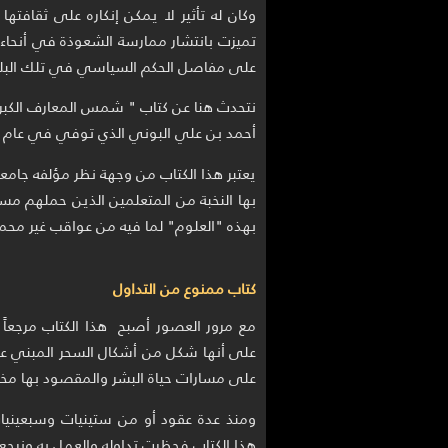
وكان له تأثير لا يمكن إنكاره على ثقافت
تميزت بانتشار ممارسة الشعوذة في أنحاء أ
على مفاصل الحكم السياسي في تلك البلد
نتحدث هنا عن كتاب " شمس المعارف الكبر
أحمد بن علي البوني الذي توفي في عام 622 من التقويم الهجري.
يعتبر هذا الكتاب من وجهة نظر مؤلفه جامعاً
بها النخبة من المتعلمين الذين حملهم مس
بهذه "العلوم" لما فيه من عواقب غير محم
كتاب ممنوع من التداول
مع مرور العصور أصبح هذا الكتاب مرجعا
على أنها شكل من أشكال السحر المبني على
على مسارات حياة البشر والمقصود بها مخ
ومنذ عدة عقود أو من ستينيات وسبعينيا
هذا الكتاب فحظرت تداوله والعمل به ونرجع