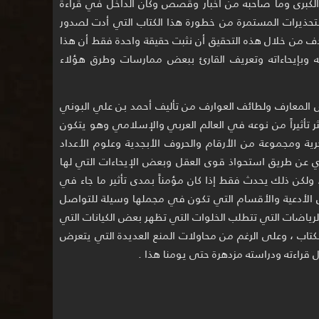
كبرى وما صاحبه من أخبار وقصص وكأن الداخل في قراءة
التحذيرات المستمرة من خطورة هذا الكتاب التي أدت لصدور
دف من خلال هذه التحقيق أن نثبت حقيقة واحدة فقط أن هذا
ه وبإيحاءاته وتعريف القارئ ببعض ممارسات وطرق هؤلاء
لمعارف ولطائف العوارف من تأليف أحمد بن علي البوني
 الكتاب الأكثر تأثيراً من نوعه في العالم العربي والإسلامي وهو يتكون
ة ومجموعة من الأرقام والحروف الأبجدية وعلوم الأعداد
ري عن طريق استحواذ قوى العقل وبعض الإيحاءات التي لها
 ولكن ذلك يحدث فقط إذا كان مؤمناً بمدى تأثير ما جاء في
ض الأدعية والأقسام التي تكون في مجملها وسيلة للتواصل
الرياضات التي تتطلب الخلوات التي تظهر بعض الكيانات التي
لكتاب ، وعلى الرغم من محاولات المنع العديدة التي يتعرض
زال قراءته ودراسته مزدهرة حتى يومنا هذا .