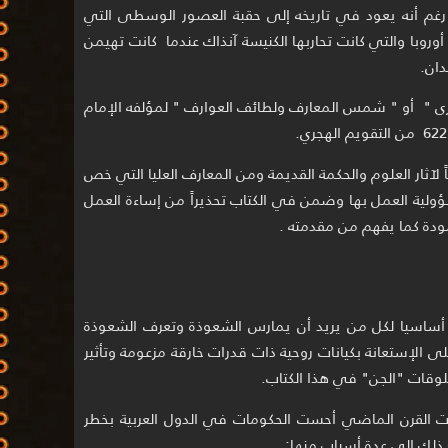
ها رغم أنه يعود في تاريخه إلى حقبة العصور الوسطى التي
وروبا والتي كانت تحاربها الكنيسة آنذاك عندما كانت تهيمن
ان.
ى " أو " شمس المعارف ولطائف العوارف " لمؤلفه الإمام
 لآثار العلوم والحكمة القديمة ومن المعارف العليا التي خص
ؤولية العمل بها وضمن في الكتاب تحذيراً من إساءة العمل
ودة كما يفهم من مقدمته .
ً أساسيا لكل من يريد أن يمارس الشعوذة وتعرف الشعوذة
 الإستعانة بكيانات روحية ذات قدرات خارقة مزعومة وتأثير
لوقات "الجن" في هذا الكتاب.
ت القرن الماضي أحست الحكومات في الدول العربية بخطر
 ذلك إلى عدة أسباب منها: