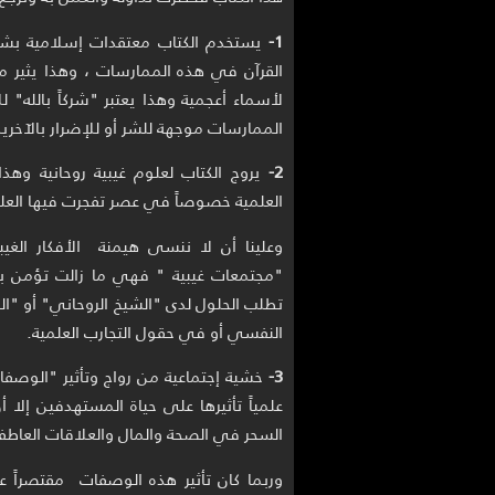
1
-
يستخدم الكتاب معتقدات إسلامية 
القرآن في هذه الممارسات ، وهذا يثير 
لأسماء أعجمية وهذا يعتبر "شركاً بالله" ل
الممارسات موجهة للشر أو للإضرار بالآخري
2-
يروج الكتاب لعلوم غيبية روحانية وه
العلمية خصوصاً في عصر تفجرت فيها العلو
وعلينا أن لا ننسى هيمنة الأفكار الغي
"مجتمعات غيبية " فهي ما زالت تؤمن بعلو
تطلب الحلول لدى "الشيخ الروحاني" أو "ال
النفسي أو في حقول التجارب العلمية.
3-
خشية إجتماعية من رواج وتأثير "الوصفا
علمياً تأثيرها على حياة المستهدفين إلا أ
السحر في الصحة والمال والعلاقات العاطفي
وربما كان تأثير هذه الوصفات مقتصراً ع