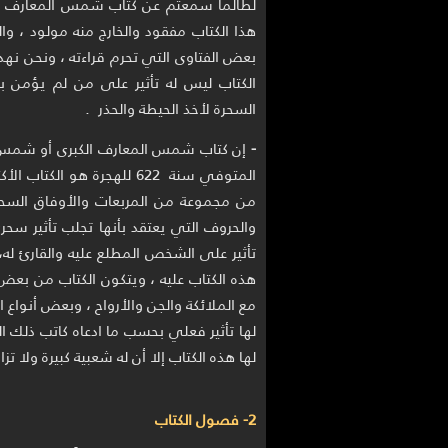
لطالما سمعتم عن كتاب شمس المعارف ال
هذا الكتاب مفقود والخارج منه مولود ، و
بعض الفتاوى التي تحرم قراءته ، ونحن نه
الكتاب ليس له تأثير على من لم يؤمن ب
السحرة لأخذ الحيطة والحذر .
-
إن كتاب شمس المعارف الكبرى أو شمس ا
المتوفي سنة 622 للهجرة هو
من مجموعة من المربعات والأوفاق السحري
والحروف التي يعتقد بأنها تجلب تأثير سح
تأثير على الشخص المطلع عليه والقارئ له،
هذه الكتاب عليه ، ويتكون الكتاب من بع
مع الملائكة والجن والأرواح ، وبعض أنواع 
لها تأثير فعلي بحسب ما ادعاه كاتب ذلك ا
لها هذه الكتاب إلا أن له شعبية كبيرة ولا ت
2- فصول الكتاب