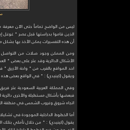
صو
ليس من الواضح تماماً حتى الآن معرفة من
الذين قاموا بدراستها قبل عصر " غوغل إيرث
أن هذه التفسيرات يمكن الأخذ بها بشكل مع
ومن الممكن وجود صلات من التواصل ال
الأشكال الدائرية وقد عثر على بعض " العجل
احد المواقع بالقرب من " واحة الأزرق " 
ويقول (كينيدي) : " في الواقع بعض هذه ال
وفي المملكة العربية السعودية عثر فريق 
فبعضها بأشكال مستطيلة والأخرى دائرية ل
اتجاه شروق وغروب الشمس في منطقة ال
أما الخطوط الداخلية الموجودة في تشكيلات
يقول (كينيدي) : " من خلال تأملي بتلك
الذي وضعت فيه الخطوط الداخلية لتلك الأ