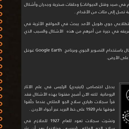
في صيد وقتل الحيوانات) وحلقات صخرية وجدران وأشكال
ة تصل إلى مئات من الأقدام .
تطلاعي جوي طويل الأمد يبحث في المواقع الأثرية في
مع فريقه في حيرة من أمرهم من هذه الأشكال والسبب الذي
وكان (كينيدي) وفريقه يدرسون تلك الأشكال باستخدام التصوير الجوي وبرنامج Google Earth غوغل
على الأرض.
يدخل اختصاص (كينيدي) الرئيس في علم الآثار
الرومانية لكنه الآن أصبح مفتونا بهذه الأشكال فقد
قرأ سجلات طياري سلاح الجو الملكي عندما حلّقوا
فوقها عام 1920 على خط البريد عبر أجواء الأردن .
ونشرت سجلات تعود للعام 1927 للملازم في
سلاح الجو الملكي (بيرسي ميتلاند) بعد أن عثر