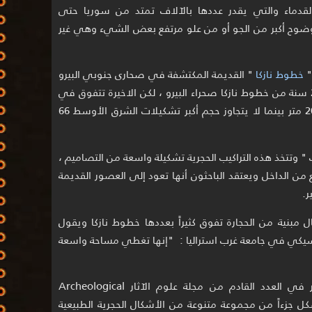
لقدماء والتي يقدر عددها بالآلاف تمتد من سوريا حتى
 بوضوح أكبر من الجو أو من علو مرتفع بعض الشيء وهي غير
"
خطوط نازكا
" القديمة المكتشفة في صحارى جنوبي البيرو
إلا أنها أكثر عدداً وأكثر قدماً بأكثر من 2400 سنة من خطوط نازكا صحراء البيرو ، لكن الاخيرة تتفوق في
حجم التشكيلات إذ يمتد أكبرها أكثر من 200 متر بينما لا يتجاوز حجم أكبر تشكيلات الشرق الأوسط 66
 " وتتخذ هذه التراكيب الحجرية تشكيلة واسعة من التصاميم ،
ع من الداخل ويعتقد الباحثون أنها تعود إلى العصور القديمة
 مبنية من الحجارة تفوق كثيراً بعددها خطوط نازكا ويقول
كلاسيكي في جامعة غرب استراليا : "إنها تغطي مساحة واسعة
وقد أجرى (كينيدي) بحوث جديدة ستنشر في العدد القادم من مجلة علوم الآثار Archeological
تشكل جزءاً من مجموعة متنوعة من الأشكال الحجرية الطبيعية