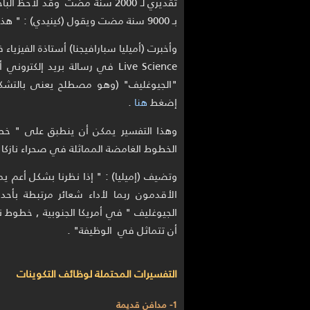
تقديري لـ 2000 سنة مضت وقد ل
بـ 9000 سنة مضت ويقول (كينيدي) : " هذا يشير إلى أن "العجلات" هي أحدث من تلك المجموعة" .
وأخبرت (أميليا سبارافيجنا) أستاذة الفيزي
Live Science في رسالة بريد إل
"الجيوغليف" (وهو مصطلح يعنى بالتشكي
إضغط
هنا
.
وهذا التفسير يمكن أن ينطبق على " خطو
الخطوط الغامضة المماثلة في صحراء نازكا 
وتضيف (إميليا) : " إذا نظرنا بشكل أعم يمك
الأقدمون ربما لأداء شعائر مرتبطة بأ
الجيوغليف " في أمريكا الجنوبية , خطوط 
أن تتماثل في الوظيفة" .
التفسيرات المحتملة لوظائف التكوينات
1- مدافن قديمة