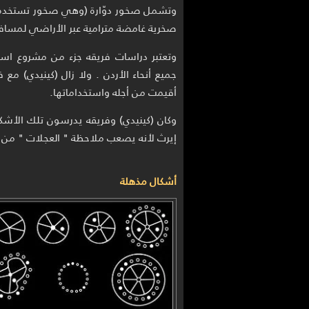
وتشمل صخور دوّارة (وهي صخور تستخدم 
صخرية غامضة مترامية عبر الأراضي لمساف
وتعتبر دراسات فريقه جزء من مشروع اس
جميع أنحاء الأردن . ولا زال (كينيدي) 
أقيمت من أجله واستخداماتها.
إيرث لأنه يصعب ملاحظة " العجلات " من 
أشكال مذهلة