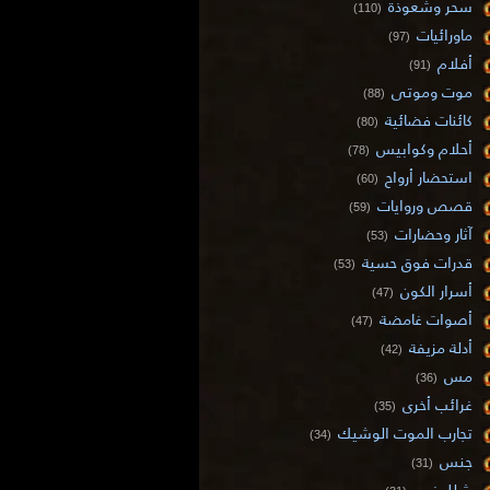
سحر وشعوذة
(110)
ماورائيات
(97)
أفلام
(91)
موت وموتى
(88)
كائنات فضائية
(80)
أحلام وكوابيس
(78)
استحضار أرواح
(60)
قصص وروايات
(59)
آثار وحضارات
(53)
قدرات فوق حسية
(53)
أسرار الكون
(47)
أصوات غامضة
(47)
أدلة مزيفة
(42)
مس
(36)
غرائب أخرى
(35)
تجارب الموت الوشيك
(34)
جنس
(31)
شلل نوم