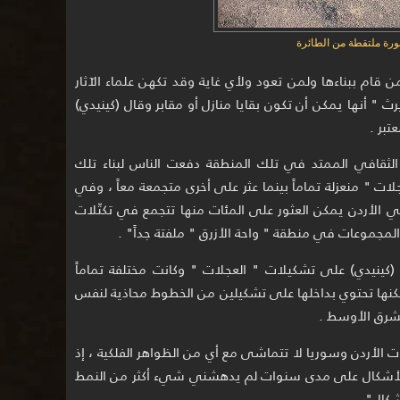
رة ملتقطة من الطائرة
 قام ببناءها ولمن تعود ولأي غاية وقد تكهن علماء الآثار
 " أنها يمكن أن تكون بقايا منازل أو مقابر وقال (كينيدي)
تبر .
ثقافي الممتد في تلك المنطقة دفعت الناس لبناء تلك
ات " منعزلة تماماً بينما عثر على أخرى متجمعة معاً ، وفي
في الأردن يمكن العثور على المئات منها تتجمع في تكتّلات
مجموعات في منطقة " واحة الأزرق " ملفتة جداً" .
(كينيدي) على تشكيلات " العجلات " وكانت مختلفة تماماً
كنها تحتوي بداخلها على تشكيلين من الخطوط محاذية لنفس
شرق الأوسط .
 الأردن وسوريا لا تتماشى مع أي من الظواهر الفلكية ، إذ
 الأشكال على مدى سنوات لم يدهشني شيء أكثر من النمط
شكال".