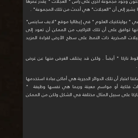
احظ الباحثون وجود مجموعة أخرى على رأس " العجلات " يقدر عمرها
اء في " بوليتكنيك العلوم " في إيطاليا موقع "لايف ساينس"
كتروني أنها توافق على أن تلك التراكيب من الممكن أن تعود إلى
لات الصخرية ذات النمط على سطح الأرض لقراءة المزيد
ط نازكا " أيضاً . ولكن قد يختلف الغرض منها عن غرض
.
ننا اعتبار أن تلك الدوائر الحجرية هي أماكن عبادة استخدمها
حداث فلكية أو مواسم معينة وربما هي نفسها وظيفة "
نازكا على سبيل المثال مختلفة في الشكل ولكن من الممكن