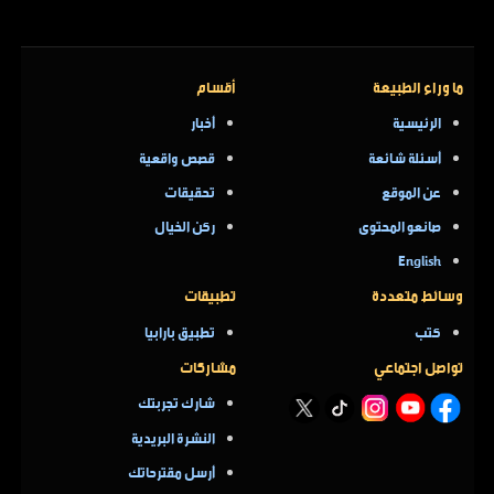
ما وراء الطبيعة
أقسام
الرئيسية
أخبار
أسئلة شائعة
قصص واقعية
عن الموقع
تحقيقات
صانعو المحتوى
ركن الخيال
English
وسائط متعددة
تطبيقات
كتب
تطبيق بارابيا
تواصل اجتماعي
مشاركات
شارك تجربتك
النشرة البريدية
أرسل مقترحاتك