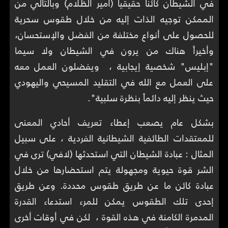
في الشيطان كائنا حقيقياً (أمير الظلام) وبالتالي من
الممكن توجيه الذات إليه من خلال طقوس سحرية
للحصول على أنواع مختلفة من الفضل والإستحسان،
وأخيراً هناك من يرون في الشيطان ولا سيما
"إبليس" شخصية إيجابية ، ويفضلون العمل معه
على العمل مع الله في التقليد المسيحي واليهودي
حيث ينظر إليه دائماً بنظرة سلبية".
بشكل عام يصعب إعطاء تعريف أحادي المعنى
للمعتقدات الطائفية الشيطانية الفردية ، على سبيل
المثال : عبادة الشيطان التي استحدثها (لافي) ترى في
الشر قوة حيوية ومجهولة يتم استحضارها من خلال
عبادة كائن ما عن طريق طقوس محددة. وعن طريق
إحدى تلك الطقوس يمكن للمرء استدعاء القدرة
المدمرة الكامنة في هذه القوة ، لكن في أوقات أخرى