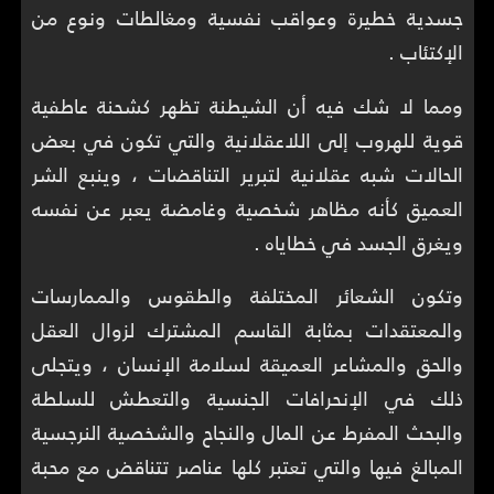
جسدية خطيرة وعواقب نفسية ومغالطات ونوع من
الإكتئاب .
ومما لا شك فيه أن الشيطنة تظهر كشحنة عاطفية
قوية للهروب إلى اللاعقلانية والتي تكون في بعض
الحالات شبه عقلانية لتبرير التناقضات ، وينبع الشر
العميق كأنه مظاهر شخصية وغامضة يعبر عن نفسه
ويغرق الجسد في خطاياه .
وتكون الشعائر المختلفة والطقوس والممارسات
والمعتقدات بمثابة القاسم المشترك لزوال العقل
والحق والمشاعر العميقة لسلامة الإنسان ، ويتجلى
ذلك في الإنحرافات الجنسية والتعطش للسلطة
والبحث المفرط عن المال والنجاح والشخصية النرجسية
المبالغ فيها والتي تعتبر كلها عناصر تتناقض مع محبة