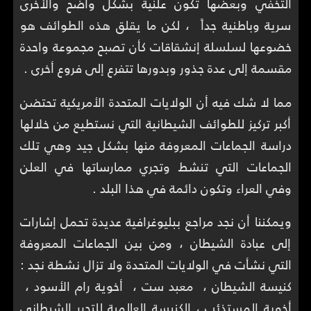
التخفّي وبعضها تكون علنية بشكل واضح والأخرى
سرية وباطنية جداً ، لكن ما يقلق هذه الطوائف هو
خضوعها لسلسلة إنشقاقات كأن تصبح مجموعة واحدة
مقسمة إلى عدة جذور وبدورها تتفرع إلى فروع أخرى .
مما لا شك فيه أن الولايات المتحدة الأمريكية تحتضن
أكبر تركيز للطوائف الشيطانية التي نستطيع من خلالها
دراسة الجماعات المعروفة منها بشكل جيد وهي تلك
الجماعات التي تنشط وتجري ممارساتها في العلن
وفي العراء وتكون دائمة في هذا البلد .
ويمكننا أن نجد مراجع ببليوغرافية عديدة تحمل إشارات
إلى عبادة الشيطان ، ومن بين الجماعات المعروفة
التي نشأت في الولايات المتحدة ولا تزال نشطة نجد :
كنيسة الشيطان ، معبد ست ، أخوية رام الأسود ،
أخوية المستذئب ، الكنيسة العالمية للتحرر الشيطاني