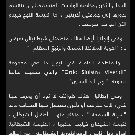
البلدان الأخرى وخاصة الولايات المتحدة قبل أن تنقسم
بدورها إلى جماعتين أخريتين ، أما كنيسة النهج فيبدو
الآن أنها قد انقرضت .
- وفي إنجلترا أيضا هناك منظمتان شيطانيتان تعرفان
بـ : "أخوية الملائكة التسعة والزنبق المظلم "
- والمنظمة العاملة في نيوزيلندا هي مجموعة
"Ordo Sinistra Vivendi" والتي سميت سابقاً
بـأخوية "نهج اليد اليسرى".
- وفي إيطاليا هناك طوائف لا تود أن يعرف عنها
شيء لأنه بطريقة أو بأخرى ستجعل منها الصحافة مادة
"سيئة السمعة " ، ونذكر منها : أطفال الشيطان ،
كنيسة الشيطان فيليب سكيربا ، الكنيسة الشيطانية
إفرام ديل كات ، الإمبراطورية الشيطانية ، نور العالم