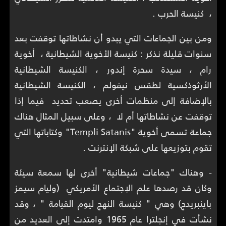
، كنيسة الحرب .
ومن بين الجماعات التي يبدو أن نشاطاتها توقفت بعد
سنوات قليلة نذكر : كنيسة الأخوية الشيطانية ، أخوية
رام ، سيدة سحرة إندور ، الكنيسة الشيطانية
الأرثوذكسية لطقس نيفولم ، الكنيسة الشيطانية
بالإضافة إلى منظمات أخرى يصعب تحديد فيما إذا
توقفت عن نشاطاتها أم لا ، وعلى سبيل المثال هناك
جماعة تسمى أخوية "Templi Satanis" وكتاباتها التي
تقوم بتوزيعها على شبكة الإنترنت .
- وهناك "جماعات شيطانية" أخرى لها سمعة سيئة
وكان قد رصدها علم الإجتماع الأمريكي (وليام سيمز
باينبريدج) وهي " كنيسة النهج ليوم القيامة " ، وقد
نشأت في إنجلترا عام 1965 وامتدت إلى العديد من