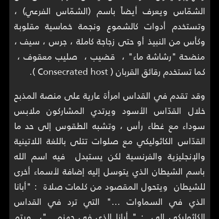
الشمّاس ويعرف أيضاً باسم (الشمّاس الفرعي) ،
وتستخدم أدوات كالشموع ونجمة خماسية مقلوبة
وكأس من النبيذ أو حتى زجاجة كاملة ، جرس ، سيف ،
منضحة "رشاشة ماء" ، قضيب ، صليب معقوف ،
كما تستخدم رقائق القربان ( Consecrated host ).
وقد تقدم في القداس امرأة عارية على منصة المذبح
خلال القدّاس الأسود ويرتدي المشاركون ملابس
سوداء مع غطاء رأس ، وتشبه الطقوس إلى حد ما
القدّاس الكاثوليكي مع صلوات تتلى باللغة اللاتينية
والإنجليزية والفرنسية لكن يستبدل فيه اسم الله
باسم الشيطان الذي يتوسل إليه إضافة لأسماء أخرى
للشيطان ويتحول المقصود من كلمات صلاة : "أبانا
الذي في السماوات ..." التي ترد في القداس
الكاثوليكي إلى : " أبانا الذي في جهنم .."، ويتم