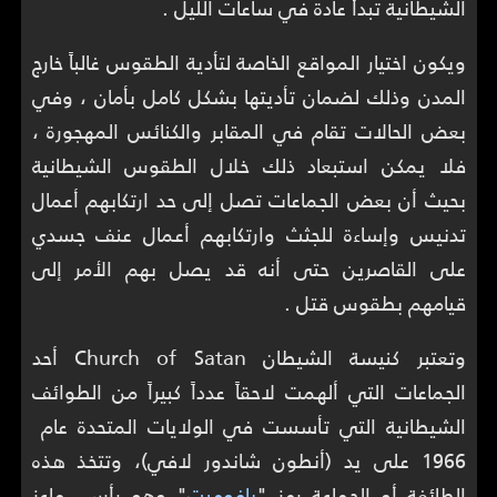
الشيطانية تبدأ عادة في ساعات الليل .
ويكون اختيار المواقع الخاصة لتأدية الطقوس غالباً خارج
المدن وذلك لضمان تأديتها بشكل كامل بأمان ، وفي
بعض الحالات تقام في المقابر والكنائس المهجورة ،
فلا يمكن استبعاد ذلك خلال الطقوس الشيطانية
بحيث أن بعض الجماعات تصل إلى حد ارتكابهم أعمال
تدنيس وإساءة للجثث وارتكابهم أعمال عنف جسدي
على القاصرين حتى أنه قد يصل بهم الأمر إلى
قيامهم بطقوس قتل .
وتعتبر كنيسة الشيطان Church of Satan أحد
الجماعات التي ألهمت لاحقاً عدداً كبيراً من الطوائف
الشيطانية التي تأسست في الولايات المتحدة عام
1966 على يد (أنطون شاندور لافي)، وتتخذ هذه
الطائفة أو الجماعة رمز "
بافوميت
" وهو رأس ماعز