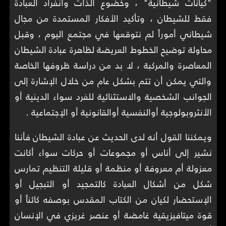
"كيانات شيطانية" ، وخضوع الذات وانفراد العبادة
فقط للشيطان ، وتأكيد الأفكار المستمدة من مجال
شيطاني أموراً لم نتوقعها في مجتمع اليوم ، وقبل
محاولة توضيح الخطوط العريضة لظاهرة عبادة الشيطان
المعاصرة والمركبة ، لا بد من دراسة ظروفها الخاصة
والتي يمكن أن تتم بشكل عام من خلال الإشارة إلى
الجوانب الشخصية والاستثنائية للفرد سواء الدينية أو
الأنثروبولوجية أوالنفسية أوالقانونية أو الإجتماعية .
ويمكننا القول أنه لدى الحديث عن عبادة الشيطان فأننا
نشير إلى أناس أو مجموعات أو حركات سواء أكانت
معزولة أم معروفة أو منظمة أو قليلة التنظيم تمارس
شكل من أشكال العبادة كالتمجيد أو التبجيل أو
الإستحضار لكيان من الكتاب المقدس بوصفه كائناً أو
قوة ميتافيزيقية غامضة أو عنصر غريزي في الإنسان