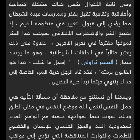
وفي كافة الأحوال تكمن هناك مشكلة اجتماعية
وأخلاقية وثقافية تقبل بفكر وممارسات عبدة الشيطان
مما يؤدي إلى قبول بتغيير في منظومة القيم ، إذ
يصبح الشر والإضطراب الأخلاقي بموجب هذا الفكر
نموذجاً مقترحاً في تحرير الآخرين ، علاوة على ذلك
يعتبر مثالياً في الحلقات الشيطانية ، وهو ما يجسد
شعار (
أليستر كراولي
) : " إفعل ما شئت - هذا هو
القانون برمته" ، فقد قاد الرجل حرية المرء الخاصة إلى
حد لا ينتهي حيثما تبدأ حرية الآخرين .
ويمكننا أن نستنتج مع ملاحظة أن مسألة التأليه هي
حمل النفس لتكون الله ووضع النفس في مكان الخالق
وذلك يقوده حتماً لمواجهة حتمية مع الواقع المرير
كمحدودية البلد والعجز الجنسي للإنسان والخضوع
للطمات والكوارث المتناقضة التي تؤدي إلى عواقب