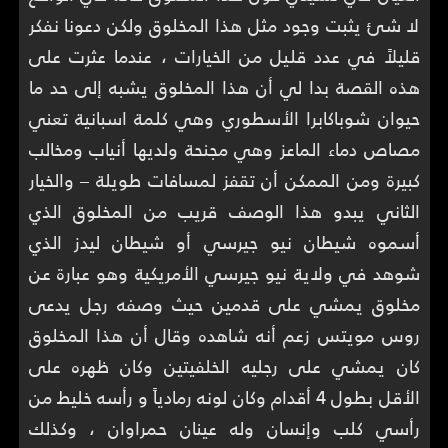
لا شئ يثبت وجود مثل هذا المخلوق ولكن دعونا نفكر
قليلاً في عدد قليل من الخيارات ، عندما عثرت على
هذه القصة بدا لي أن هذا المخلوق يشبه إلى حد ما
حيوان شوباكابرا الأسطوري وهي كلمة اسبانية تعني
مصاص دماء الماعز وهي مجنحة ولديها أنياب ومخالب
كبيرة ومن الممكن أن تقفز لمسافات طويلة – والخيار
الثاني يبدو هذا الوصف قريب من المخلوق الذي
أسموه شيطان نيو جيرسي أو شيطان ليدز الذي
شوهد في ولاية نيو جيرسي الأمريكية وهو عبارة عن
مخلوق يمشي على قدمين حيث وصفه رجل يدعى
روس مويتس زعم أنه شاهده وقال أن هذا المخلوق
كان يمشي على رجليه الخلفيتين وكان ظهره على
الأقل بطول 4 أقدام وكان لونه رمادياً و رأسه خليط من
رأسي كلب وإنسان وله عينان حمراوان ، وكذلك