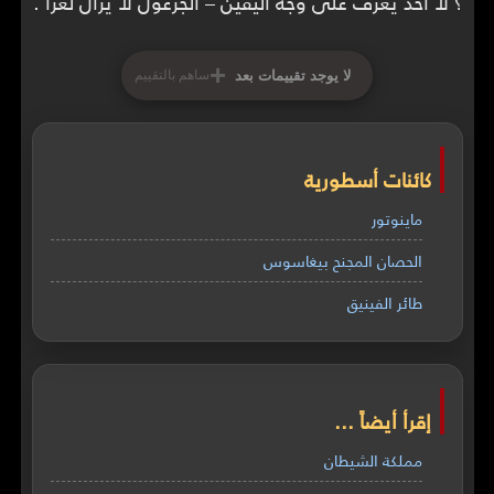
؟ لا أحد يعرف على وجه اليقين – الجرغول لا يزال لغزاً .
+
لا يوجد تقييمات بعد
ساهم بالتقييم
كائنات أسطورية
ماينوتور
الحصان المجنح بيغاسوس
طائر الفينيق
إقرأ أيضاً ...
مملكة الشيطان