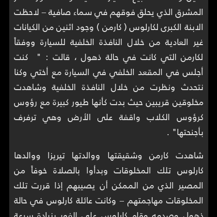
المشرق الذي يحلق فوقهم في سماء صافية – لاحظت
الابنة الكبرى لكارلوس ( كارمن ) وجود اثنين من الكيانات
غير العادية من خلال النافذة الخلفية للسيارة ووفقاً
لكارمن التي كانت في حالة ذهول ، قالت : " كنت
أجلس في المقعد الخلفي في السيارة مع أختي وكنا
نتحدث ونظرت من خلال النافذة الخلفية وشاهدت
مخلوقين قريبين حيث بدت كأنها طيور كبيرة مع رؤوس
كرؤوس الكلاب واقفة على الأرض وهي ترفرف
بأجنحتها" .
شاهدت كارمن وشقيقتها ووالدتها تيريزا ووالدها
كارلوس تلك المخلوقات وبدأوا بالصلاة خوفاً من
المصير الذي من الممكن أن يصيبهم إذا قررت تلك
المخلوقات مهاجمتهم – وكانت عائلة كارلوس في حالة
ذهول وصدمه وقام كارلوس على الفور بزيادة سرعة