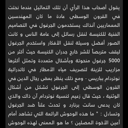
يقول أصحاب هذا الرأي أن تلك التماثيل عندما نحتت
في القرون الوسطى عادة ما كان المهندسين
المعماريين آنذاك يستخدمون الجرغول في التصاميم
الفنية للكنيسة لنقل رسائل إلى عامة الناس و كانت
الصور أفضل وسيلة لنقل الأفكار واستخدم الجرغول
ليقف متربصاً للشر خارج جدران الكنيسة حيث أكثر من
5000 جرغول منحوتة وبأشكال متعددة وتمثل أكثرها
مزاريب للزينة لتصريف مياه الأمطار في كاتدرائية
نوتردام بباريس - ومع ذلك ينظر بعض رجال الدين في
القرون الوسطى إلى الجرغول كشكل من أشكال
الوثنية ، حيث قال زعيم كنسية نوتردام آن ذاك والذي
كان يدعى سانت برنارد و تحدث علناً ضد الجرغول
وتساءل : " ما هذه الوحوش الرائعة التي تشاهد أمام
أعين الأخوة المصلين ؟ ما هو المعنى لهذه الوحوش