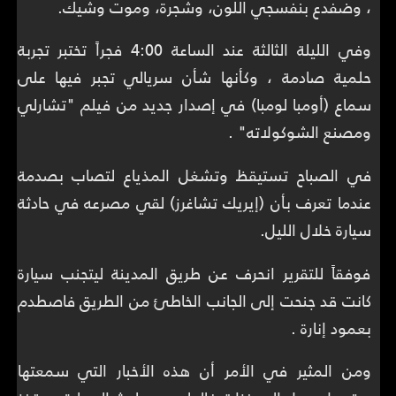
، وضفدع بنفسجي اللون، وشجرة، وموت وشيك.
وفي الليلة الثالثة عند الساعة 4:00 فجراً تختبر تجربة
حلمية صادمة ، وكأنها شأن سريالي تجبر فيها على
سماع (أومبا لومبا) في إصدار جديد من فيلم "تشارلي
ومصنع الشوكولاته" .
في الصباح تستيقظ وتشغل المذياع لتصاب بصدمة
عندما تعرف بأن (إيريك تشاغرز) لقي مصرعه في حادثة
سيارة خلال الليل.
فوفقاً للتقرير انحرف عن طريق المدينة ليتجنب سيارة
كانت قد جنحت إلى الجانب الخاطئ من الطريق فاصطدم
بعمود إنارة .
ومن المثير في الأمر أن هذه الأخبار التي سمعتها