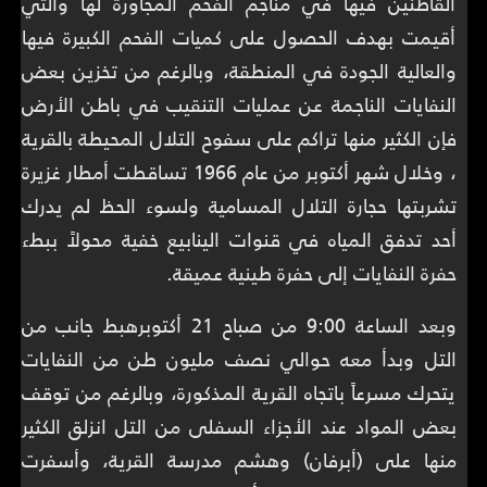
القاطنين فيها في مناجم الفحم المجاورة لها والتي
أقيمت بهدف الحصول على كميات الفحم الكبيرة فيها
والعالية الجودة في المنطقة، وبالرغم من تخزين بعض
النفايات الناجمة عن عمليات التنقيب في باطن الأرض
فإن الكثير منها تراكم على سفوح التلال المحيطة بالقرية
، وخلال شهر أكتوبر من عام 1966 تساقطت أمطار غزيرة
تشربتها حجارة التلال المسامية ولسوء الحظ لم يدرك
أحد تدفق المياه في قنوات الينابيع خفية محولاً ببطء
حفرة النفايات إلى حفرة طينية عميقة.
وبعد الساعة 9:00 من صباح 21 أكتوبرهبط جانب من
التل وبدأ معه حوالي نصف مليون طن من النفايات
يتحرك مسرعاً باتجاه القرية المذكورة، وبالرغم من توقف
بعض المواد عند الأجزاء السفلى من التل انزلق الكثير
منها على (أبرفان) وهشم مدرسة القرية، وأسفرت