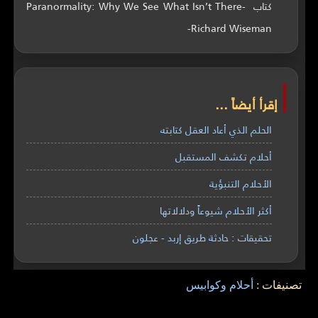
كتاب Paranormality: Why We See What Isn’t There-
Richard Wiseman-
إقرأ أيضاً ...
الحلم الذي أعاد العقل كتابته
أحلام تكشف المستقبل
الأحلام التنبؤية
أكثر الأحلام شيوعاً ودلالاتها
تحقيقات : حادثة طريق إربد - عجلون
تصنيفات :
أحلام وكوابيس