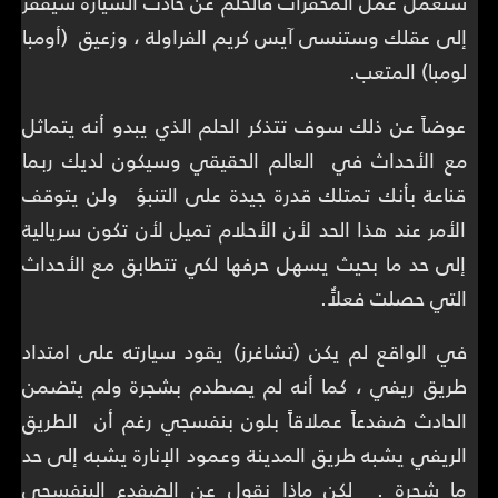
ستعمل عمل المحفزات فالحلم عن حادث السيارة سيقفز
إلى عقلك وستنسى آيس كريم الفراولة ، وزعيق (أومبا
لومبا) المتعب.
عوضاً عن ذلك سوف تتذكر الحلم الذي يبدو أنه يتماثل
مع الأحداث في العالم الحقيقي وسيكون لديك ربما
قناعة بأنك تمتلك قدرة جيدة على التنبؤ ولن يتوقف
الأمر عند هذا الحد لأن الأحلام تميل لأن تكون سريالية
إلى حد ما بحيث يسهل حرفها لكي تتطابق مع الأحداث
التي حصلت فعلاًُ.
في الواقع لم يكن (تشاغرز) يقود سيارته على امتداد
طريق ريفي ، كما أنه لم يصطدم بشجرة ولم يتضمن
الحادث ضفدعاً عملاقاً بلون بنفسجي رغم أن الطريق
الريفي يشبه طريق المدينة وعمود الإنارة يشبه إلى حد
ما شجرة . لكن ماذا نقول عن الضفدع البنفسجي