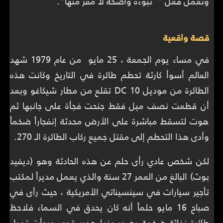
وتعمل فعل " نبوءة واضحة لا مفر منها".
قصة واقعية
في مساء يوم الجمعة ، 25 مايو من عام 1979 شهد
العالم أسوأ كارثة تحطم طائرة في التاريخ وكانت هذه
الطائرة من موديل DC 10 تقلع من مطار شيكاغو وبعد
أن قطعت نصف ميل فقط جنحت فجأة على جانبها ثم
هوت لتسقط مباشرة على الأرض محدثة إنفجاراً ضخماً
وأدى هذا التحطم إلى مقتل جميع ركاب الطائرة الـ 270.
لكن شخص عادي رأى حلم عن هذه الحادثة وهو (ديفيد
بوث) البالغ من العمر 27 سنة والذي يعمل مديراً لمكتب
تأجير سيارات في سينسيناتي الأمريكية ، حيث رأى في
صباح 16 مايو حلماً أنه كان يحدق في السماء فلاحظ
طائرة نفاثة ضخمة يصدر عنها هدير قوي وبدأت تميل