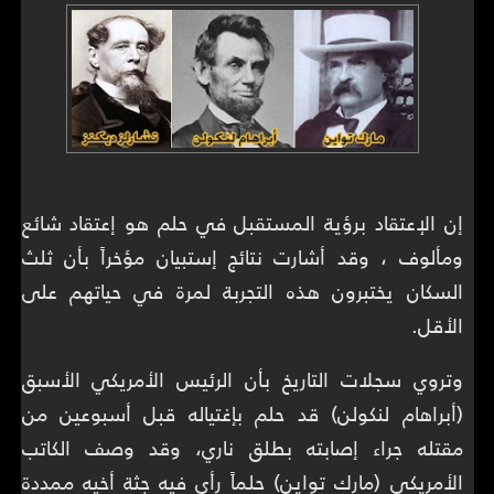
إن الإعتقاد برؤية المستقبل في حلم هو إعتقاد شائع
ومألوف ، وقد أشارت نتائج إستبيان مؤخراً بأن ثلث
السكان يختبرون هذه التجربة لمرة في حياتهم على
الأقل.
وتروي سجلات التاريخ بأن الرئيس الأمريكي الأسبق
(أبراهام لنكولن) قد حلم بإغتياله قبل أسبوعين من
مقتله جراء إصابته بطلق ناري، وقد وصف الكاتب
الأمريكي (مارك تواين) حلماً رأى فيه جثة أخيه ممددة