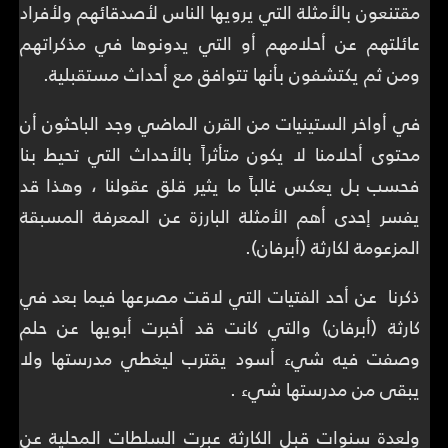
مقتنعون بالأمثلة التي يرويها الناس لأصدقائهم ولأفراد
عائلتهم عن أحلامهم أو التي يدونوها في مذكراتهم
ومن ثم يكتشفون بأنها تتوافق مع أحداث مستقبلية.
في أواخر الستينيات من القرن الماضي وجد الباحثون أن
محتوى أحلامنا لا يكون متأثراً بالأحداث التي تحيط بنا
فحسب بل يعكس غالباً ما يثير قلق عقولنا ، وهذا قد
يفسر إحدى أهم الأمثلة البارزة عن المعرفة المسبقة
المزعومة لكارثة (أبرفان).
ذكرنا عن أحد الفتيات التي لاقت مصرعها فيما بعد في
كارثة (أبرفان) والتي كانت قد أخبرت أبويها عن حلم
وصفت فيه شيء أسود يقترب ليغطي مدرستها ولا
يبقى من مدرستها شيء .
ولعدة سنوات قبل الكارثة عبرت السلطات المحلية عن