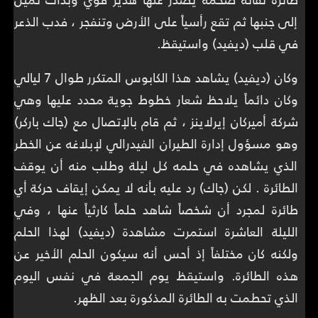
إلى جنبها ثم تقع رأسياً على الأرض وتنفجر ، فدب الذعر
في قلب (ديفيد) واستيقظ.
وكان (ديفيد) يشاهد هذا الكابوس المتكرر طوال 7 ليالي
وكان دائماً يلاحظ شعار خطوط جوية محدد عليها وهي
شركة أميركان إيرلاينز ، ثم قام بالإتصال مع (جاك باركر)
وهو مسؤول إدارة الطيران الفيدرالي لإبلاغه عن الخطر
الذي يشاهده في حلمه كل ليلة وطلب منه أن يوقف
الطائرة . لكن (جاك) رد عليه بأنه لا يمكن إيقاف حركة أي
طائرة لمجرد أن شخصاً شاهد حلماً كارثياً عنها ، وفي
الليلة العاشرة استمرت مشاهدة (ديفيد) لهذا الحلم
ولكنه كان مختلفاً إذ أحس أنه سيكون الحلم الأخير عن
هذه الطائرة. واستيقظ يوم الجمعة في نفس اليوم
الذي تحطمت به الطائرة المذكورة بعد الظهر.