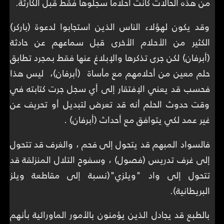
من هذه الحالات كانت أحلاماً سجلوها فقط قبل الكارثة.
وقد يكون لهؤلاء الناس الذين استجابوا لدعوة (باركر)
الكثير من الأحلام الأخرى قبل سماعهم عن حادثة
(أبرفان) لكن جرى تذكرها والإبلاغ عنها فقط بمجرد تطابق
حلم معين من أحلامهم مع مأساة (أبرفان)، ليس هذا
فحسب قد يعني الإفتقار إلى أي سجل جرت كتابته في
وقت حدوث الحلم أنه قد تعرض لتبديل أو تحريف عن
غير عمد لكي يتوافق مع أحداث (أبرفان) .
فالسواد المبهم قد يتحول إلى فحم ، والغرف قد تتحول
إلى غرف تدريس (فصول) ، وسفوح التلال المنزلقة قد
تتحول إلى واد "ويلزي"(نسبة إلى مقاطعة ويلز
البريطانية).
بالطبع قد يجادل الذين يؤمنون بالأمور الماورائية بأنهم