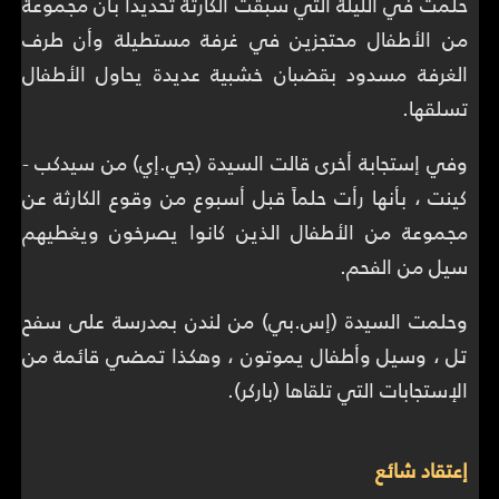
حلمت في الليلة التي سبقت الكارثة تحديداً بأن مجموعة
من الأطفال محتجزين في غرفة مستطيلة وأن طرف
الغرفة مسدود بقضبان خشبية عديدة يحاول الأطفال
تسلقها.
وفي إستجابة أخرى قالت السيدة (جي.إي) من سيدكب -
كينت ، بأنها رأت حلماً قبل أسبوع من وقوع الكارثة عن
مجموعة من الأطفال الذين كانوا يصرخون ويغطيهم
سيل من الفحم.
وحلمت السيدة (إس.بي) من لندن بمدرسة على سفح
تل ، وسيل وأطفال يموتون ، وهكذا تمضي قائمة من
الإستجابات التي تلقاها (باركر).
إعتقاد شائع