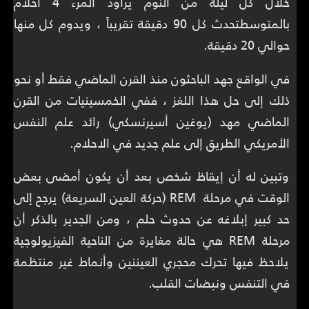
خلال كل ليلة من النوم يراود المرء 4 أحلام
بالمتوسطتحدث كل 90 دقيقة تقريباً ، ويدوم كل منها
حوالي 20 دقيقة.
في الواقع جهد الباحثون منذ القرن الماضي فقط أو نحو
ذلك إلى حل هذا اللغز ، ففي الخمسينيات من القرن
الماضي مهد (يوغين أسيرنسكي) رائد علم النفس
الأمريكي الطريق إلى علم جديد في الاحلام.
وتبين له أن إيقاظ شخص بعد أن يكون أمضى بعض
الوقت في مرحلة REM (حركة العين السريعة) يرجح إلى
حد كبير إبلاغه عن حدوث حلم ، ومن الجدير بالذكر أن
مرحلة REM هي حالة مغايرة من الناحية الفيزيولوجية
يلاحظ فيها تحرك محجري العيننين وأنماط غير منتظمة
في التنفس ونبضات القلب.