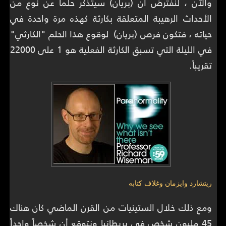
والآن ، لنفترض أن (بريان) سيتذكر حلماً عن نوع من
الأحداث الرهيبة المتعلقة بكارثة كهذه مرة واحدة في
حياته ، فتكون فرص (بريان) لوقوع هذا الحلم "الكارثي"
في الليلة التي تسبق الكارثة الفعلية هو 1 على 22000
تقريباً.
ريتشارد وايزمان وغلاف كتابه
ومع ذلك خلال الستينيات من القرن الماضي كان هناك
45 مليون شخص في بريطانيا ونتوقع أن شخصاً واحداً