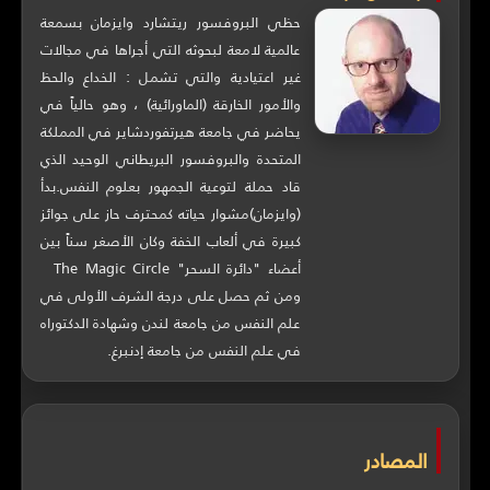
حظي البروفسور ريتشارد وايزمان بسمعة
عالمية لامعة لبحوثه التي أجراها في مجالات
غير اعتيادية والتي تشمل : الخداع والحظ
والأمور الخارقة (الماورائية) ، وهو حالياً في
يحاضر في جامعة هيرتفوردشاير في المملكة
المتحدة والبروفسور البريطاني الوحيد الذي
قاد حملة لتوعية الجمهور بعلوم النفس.بدأ
(وايزمان)مشوار حياته كمحترف حاز على جوائز
كبيرة في ألعاب الخفة وكان الأصغر سناً بين
أعضاء "دائرة السحر" The Magic Circle
ومن ثم حصل على درجة الشرف الأولى في
علم النفس من جامعة لندن وشهادة الدكتوراه
في علم النفس من جامعة إدنبرغ.
المصادر