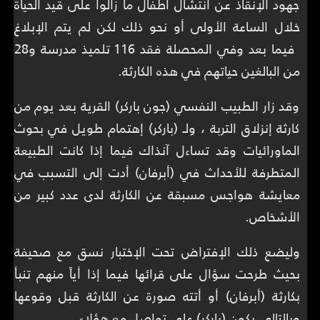
جهود الإنقاذ عن انتشال أطفال ما زالوا على قيد الحياة
خلال الساعة الأولى أو نحو ذلك لكن لم يتم الإبلاغ
فيما بعد وفي المحصلة فقد 116 تلميذ مدرسة و28
من البالغين حياتهم في هذه الكارثة.
وقد زار الطبيب النفسي (جون باركر) القرية بعد يوم من
كارثة إنزلاق التربة ، ولـ (باركر) إهتمام طويل في بحوث
الماورائيات وقد تساءل آنذاك فيما إذا كانت الطبيعة
المتطرفة للأحداث في (أبرفان) أدت إلى التسبب في
معايشة هواجس مسبقة عن الكارثة لدى عدد كبير من
الأشخاص.
وليضع ذلك الإفتراض تحت الإختبار نسق مع صحيفة
بحيث طرحت سؤال على قرائها فيما إذا أياً منهم تنبأ
بكارثة (أبرفان) أو أتته صورة عن الكارثة قبل وقوعها
وبالتالي يكون (باركر) على تواصل مع هؤلاء.