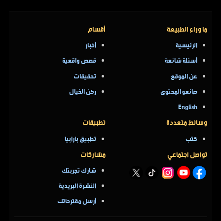
ما وراء الطبيعة
أقسام
الرئيسية
أخبار
أسئلة شائعة
قصص واقعية
عن الموقع
تحقيقات
صانعو المحتوى
ركن الخيال
English
وسائط متعددة
تطبيقات
كتب
تطبيق بارابيا
تواصل اجتماعي
مشاركات
شارك تجربتك
النشرة البريدية
أرسل مقترحاتك