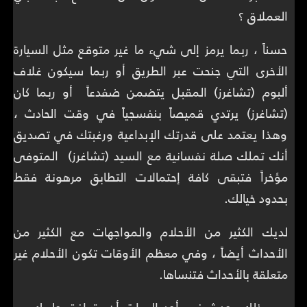
العملاق ؟
حسناً ، ربما يرمز إلى شيء ما غير متوقع مثل السيارة
الأخرى التي جنحت عبر الطريق أو ربما سيكون غلاف
ألبوم (تشاغرز) المقبل يتضمن ضفدعاً أو ربما كان
(تشاغرز) يرتدي قميصاً بنفسجياً في وقت الحادث ،
وهذا يعتمد على قدرتك الإبداعية ورغبتك في تصديق
أنك تملك صلة نفسانية مع السيد (تشاغرز) المتوفى
مؤخراً فتبقى كافة إحتمالات التطابق مرهونة فقط
بحدود خيالك.
لديك الكثير من الأحلام والمواجهات مع الكثير من
الأحداث أيضاً ، وفي معظم الأوقات تكون الأحلام غير
متعلقة بالأحداث فتنساها.