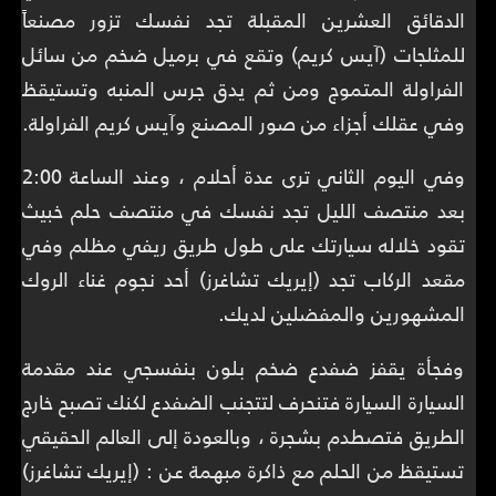
الدقائق العشرين المقبلة تجد نفسك تزور مصنعاً
للمثلجات (آيس كريم) وتقع في برميل ضخم من سائل
الفراولة المتموج ومن ثم يدق جرس المنبه وتستيقظ
وفي عقلك أجزاء من صور المصنع وآيس كريم الفراولة.
وفي اليوم الثاني ترى عدة أحلام ، وعند الساعة 2:00
بعد منتصف الليل تجد نفسك في منتصف حلم خبيث
تقود خلاله سيارتك على طول طريق ريفي مظلم وفي
مقعد الركاب تجد (إيريك تشاغرز) أحد نجوم غناء الروك
المشهورين والمفضلين لديك.
وفجأة يقفز ضفدع ضخم بلون بنفسجي عند مقدمة
السيارة السيارة فتنحرف لتتجنب الضفدع لكنك تصبح خارج
الطريق فتصطدم بشجرة ، وبالعودة إلى العالم الحقيقي
تستيقظ من الحلم مع ذاكرة مبهمة عن : (إيريك تشاغرز)