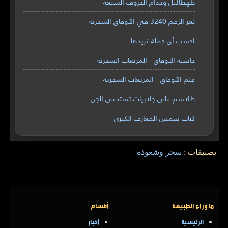
طهطائيل وخدام الحروف السبعة
لغز الرقم 3240 في الأوفاق السحرية
احسب أي جملة تريدها
حاسبة الاوفاق - المربعات السحرية
علم الأوفاق - المربعات السحرية
طلاسم على جلابيات تستدعي الجن
كتاب شمس المعارف الكبرى
تصنيفات :
سحر وشعوذة
ما وراء الطبيعة
أقسام
الرئيسية
أخبار