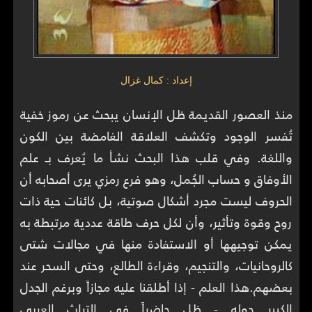
إعداد : كمال غزال
منذ العصور القديمة ظل الإنسان يبحث عن رموز خفية
تُفسر الوجود وتكشف العلاقة الغامضة بين الكون
واللغة. وفي قلب هذا البحث نشأ ما يُعرف بـ علم
الأوفاق و حساب الجُمل، وهو فرع رمزي يرى أصحابه أن
الحروف ليست مجرد أشكال صوتية، بل كائنات حية ذات
روح وقوة وتأثير، وأن لكل حرف طاقة عددية مرتبطة به
يمكن توجيهها أو الاستفادة منها في مجالات شتى
كالروحانيات، والتنجيم، وقراءة الطالع، وحتى السحر عند
بعضهم.هذا العلم - إذا أطلقنا عليه مجازاً وبرغم الجدل
الكبير حوله - ظل حاضراً في التراث العربي