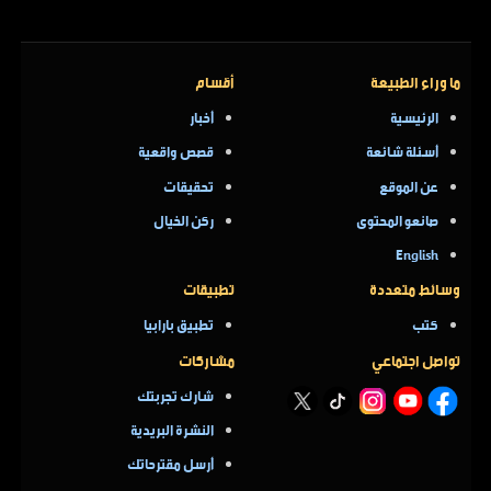
ما وراء الطبيعة
أقسام
الرئيسية
أخبار
أسئلة شائعة
قصص واقعية
عن الموقع
تحقيقات
صانعو المحتوى
ركن الخيال
English
وسائط متعددة
تطبيقات
كتب
تطبيق بارابيا
تواصل اجتماعي
مشاركات
شارك تجربتك
النشرة البريدية
أرسل مقترحاتك