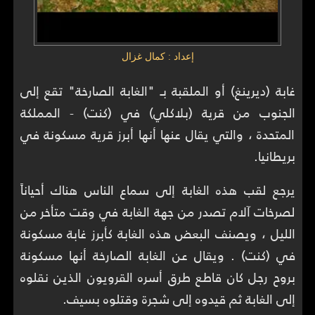
إعداد : كمال غزال
غابة (ديرينغ) أو الملقبة بـ "الغابة الصارخة" تقع إلى
الجنوب من قرية (بلاكلي) في (كنت) - المملكة
المتحدة ، والتي يقال عنها أنها أبرز قرية مسكونة في
بريطانيا.
يرجع لقب هذه الغابة إل
ى سماع الناس هناك أحياناً
لصرخات آلام تصدر من جهة الغابة في وقت متأخر من
الليل ، ويصنف البعض هذه الغابة كأبرز غابة مسكونة
في (كنت) . ويقال عن الغابة الصارخة أنها مسكونة
بروح رجل كان قاطع طرق أسره القرويون الذين نقلوه
إلى الغابة ثم قيدوه إلى شجرة وقتلوه بسيف.