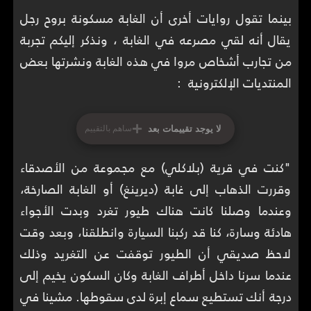
بينما تقول روايات أخرى أن الغابة مسكونة بروح رجل
يقال أنه لقي مصرعه في الغابة ، ونذكر إليكم تجربة
من تجارب أشخاص مروا في هذه الغابة ونشرتها بعض
المنتديات الإلكترونية :
+
لا يوجد تقييمات بعد
ساهم بالتقييم
"كنت في قرية (بلاكلي) مع مجموعة من الأصدقاء
وقررت الذهاب إلى غابة (ديرينغ) أو الغابة الصارخة،
وعندما وصلنا كانت هناك طيور تغرد وبدت الأجواء
هادئة وسارة، كنا قد ركبنا السيارة وانطلقنا، وبعد وقت
لاحظ صديقي أن الطيور توقفت عن التغريد وذلك
عندما سرنا داخل أطراف الغابة وكان السكون يخيم إلى
درجة أنك تستطيع سماع إبرة لدى سقوطها. مشينا في