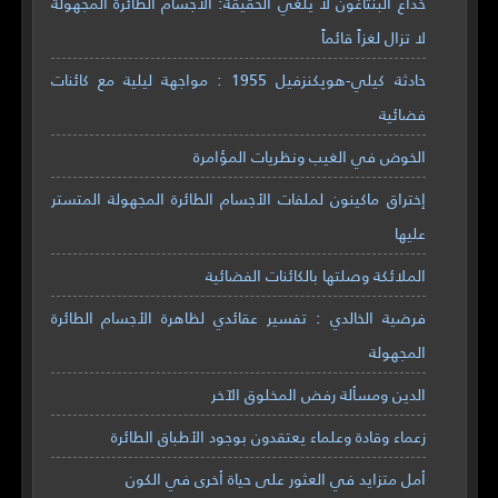
خداع البنتاغون لا يُلغي الحقيقة: الأجسام الطائرة المجهولة
لا تزال لغزاً قائماً
حادثة كيلي-هوپكنزفيل 1955 : مواجهة ليلية مع كائنات
فضائية
الخوض في الغيب ونظريات المؤامرة
إختراق ماكينون لملفات الأجسام الطائرة المجهولة المتستر
عليها
الملائكة وصلتها بالكائنات الفضائية
فرضية الخالدي : تفسير عقائدي لظاهرة الأجسام الطائرة
المجهولة
الدين ومسألة رفض المخلوق الآخر
زعماء وقادة وعلماء يعتقدون بوجود الأطباق الطائرة
أمل متزايد في العثور على حياة أخرى في الكون