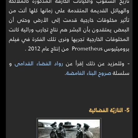
تاريخ الشعوب والكيانات الخارقة المذكورة كالملائكة
والهياكل القديمة المتقدمة على زمانها كلها أتت من
تأثير مخلوقات خارجية قدمت إلى الأرض وحتى أن
البعض يعتقدون بأن البشر هم نتاج تجارب وراثية كانت
المخلوقات الخارجية تجريها ونرى تلك الفكرة في فيلم
بروميثيوس Prometheus من إنتاج عام 2012 .
-
وللمزيد عن ذلك إقرأ عن
رواد الفضاء القدامى
و
سلسلة
صروح البناء الغامضة
.
5- النازيّة الفضائية