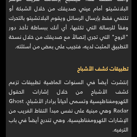
البلانشيتو أمام عيني صديقك من خلال الشبكة أو
تكتفي فقط بإرسال الرسائل ويقوم البلاتشيتو بالتحرك
وفقاً للرسالة التي تكتبها، أي أنك ببساطة تأخذ دور
"الروح" التي تجري إتصالاً مع صديقك من خلال نسخة
التطبيق المثبت لديه، فتجيب على بعض من أسئلته.
تطبيقات كشف الأشباح
إنتشرت أيضاً في السنوات الماضية تطبيقات تزعم
كشف الأشباح من خلال إشارات الحقول
الكهرومغناطيسية وتسمى أحياناً برادار الأشباح، Ghost
Radar وهي مبنية على نفس مبدأ التقاط الغريب من
الإشارات الكهرومغناطيسية. وهي تندرج أيضاً في باب
الترفيه.