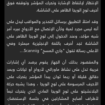
الإنتظار لإلتقاط الإشارة وتحرك المؤشر وتوقفه فوق
أحرف لوح الويجا الظاهر على الشاشة.
وقد امتلأ التطبيق برسائل التحذير والعواقب ليدل على
أنه ليس مجرد لعبة وكأن الإتصال مع الأرواح عبره أمر
شبه مؤكد، وعند الدخول إلى لوح الويجا الظاهر على
الشاشة تجد أحرف باللغة الإنجليزية مبعثرة وفي
الأعلى رسالة تقول "جاري المسح" Scannig...
والمقصود بذلك أن الجهاز يقوم برصد أي إشارات
غريبة تدل على نشاط ماورائي لأرواح أو كيانات وبعد
دقائق قليلة أو ربما ثوان يبدأ المؤشر يتحرك على
الأحرف المرسومة على لوح الويجا ، وهذا يشبه حركة
البلانشيتو على لوح الويجا العادي الذي يتحرك تبعاً
لأطراف أصابع المشاركين في جلسة الإستحضار،