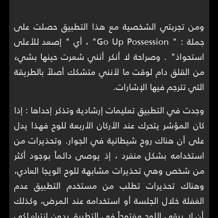
ومن تجربتي الشخصية مع هذا التطبيق حصلت على
جملة : " Go Up Possession" ، أي " إصعد للأعلى
استحواذ" . وصراحة لا أنكر أنني شعرت حينها بشيء
من القلق دام لوقت ما لأنني متشكك أصلاً بالطريقة
التي تترجم فيها الإشارات.
وجدت في التطبيق تعليمات إرشادية وتذكر إحداها : إذا
كان المؤشر يتحرك عند الأركان الأربعة للوح فهذا يدل
على أن هناك روح شيطانية في الجوار. وتحذيرات من
استخدامه بشكل منفرد ، إذ يوصى دائماً بوجود أكثر
من شخص وهي تحذيرات مشابهة للوح الويجا العادي،
وهناك تحذيرات تطلب من مستخدم التطبيق عدم
الغفلة خلال الجلسة أو استخدامه عند المرض، وكذلك
أن لا يبقى اللوح مفتوحاً في التطبيق بدون إنتباه لكي