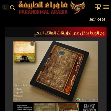
☾
الرئيسية
2014-04-03
مقالات
لوح الويجا يدخل عصر تطبيقات الهاتف الذكي
قصص واقعية
أخبار
تحقيقات
ركن الخيال
كتب
عن الموقع
ENGLISH