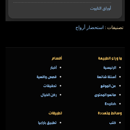
أوراق التاروت
تصنيفات :
استحضار أرواح
ما وراء الطبيعة
أقسام
الرئيسية
أخبار
أسئلة شائعة
قصص واقعية
عن الموقع
تحقيقات
صانعو المحتوى
ركن الخيال
English
وسائط متعددة
تطبيقات
كتب
تطبيق بارابيا