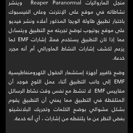
منجل الماروائيات Reaper Paranormal وينشر
نشاطاته في موقع على الإنترنت وعلى الفيسبوك
باختبار تطبيق طاولة الويجا المذكور أعلاه ونشر فيديو
على موقع يوتيوب توضح تجربته مع التطبيق ويتساءل
عما إذا كان التطبيق يستخدم فعلاً إشارات EMF كما
يزعم لكشف إشارات النشاط الماورائي أم أنه مجرد
خدعة.
وضع خافيير أجهزة إستشعار الحقول الكهرومنغاطيسية
EMF إلى جانب التطبيق أثناء عمل اللوح فوجد أن
مقاييس EMF لا تنشط مع نفس وقت نشاط الرسائل
المتلقطة في التطبيق مما يعني أن التطبيق يقوم
بشكل عشوائي بوضع الكلمات وتحريك البلانشيتو
بغض النظر عن ما يلتقطه من إشارات ، أي أنه خدعة.