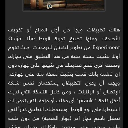
هناك تطبيقات ويجا من أجل المزاح أو تخويف
الأصدقاء ومنها تطبيق تجربة الويجا Ouija: the
Experiment من تطوير ليفيتان للبرمجيات، حيث تقوم
أولاً بتثبيت نسخة خفية من هذا التطبيق على جهازك
ونسخة أخرى تقنع صديقك في تثبيتها على جهازه دون
أن تعلمه بأنك قمت بتثبيت نسخة منه على جهازك.
ويجب أن يكون التطبيقان يستخدمان نفس شبكة
الإتصال أو الإنترنت ، ومن خلال النسخة التي لديك
أدخل كلمة " prank" أي مقلب أو مزحة. لكي تكون لك
السيطرة على لوح الويجا، وسيعطيك التطبيق خياراً لكي
تتصل باسم جهاز آخر (جهاز الضحية) من دون علمه
وأنت متخف عنه، فيصبح بإمكانك تحريك مؤشر