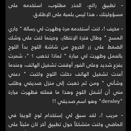
-
تطبيق رائع، الحذر مطلوب، استخدمه على
مسؤوليتك ، هذا ليس بلعبة على الإطلاق.
-
مخيف !، كنت أستخدمه مرة وظهرت لي رسالة " جاري
المسح " وطال فترة الإنتظار، وحينما كنت على وشك
الضغط على زر الخروج من شاشة اللوح بدأ اللوح
بالعمل وظهرت لي عبارة " لماذا تذهب ؟ "، شعرت
بفزع شديد وعلى الفور أوقفت تشغيل الهاتف، وعندما
أعدت تشغيل الهاتف دخلت اللوح وكتبت " دعني
وشأني " ومن ثم ذهبت إلى منزل صديقي وطلب
مني أن أشغل اللوح وهذا ما فعلته فظهرت عبارة
"densley" وهو اسم صديقي !!
-
مريب !، لقد سبق لي إستخدام لوح الويجا في
الماضي وكنت متشككاً حول تطبيق آخر كان مثبتاً على