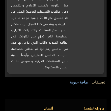
حول التنويم وتفسير الأحلام والتقمص
ومن مؤلفاته (الصيدلية الروحية) الصادر عن
دار دمشق عام 2010 ويزود موقع ما وراء
الطبيعة بخبرته في هذا المجال حيث ساهم
بالعديد من المقالات والتحليلات للتجارب
المطروحة التي تمزج بين نظريات في
الطاقة الحيوية والأثير التي يؤمن بها عدد
من الباحثين رغم أنها لم تحظى بمصادقة
المجتمع العلمي التقليدي وأيضاً مبنية
على المعتقدات الدينية بخصوص حالات
المس والإستحواذ .
تصنيفات :
طاقة حيوية
ما وراء الطبيعة
أقسام