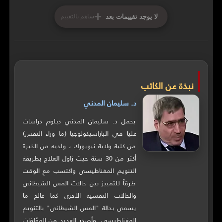
+
لا يوجد تقييمات بعد
ساهم بالتقييم
نبذة عن الكاتب
د. سليمان المدني
يحمل د. سليمان المدني دبلوم دراسات
عليا في الباراسيكولوجيا (ما وراء النفس)
من كلية ولاية نيويورك ، ولديه من الخبرة
أكثر من 30 سنة حيث زاول العلاج بطريقة
التنويم المغناطيسي واكتسب مع الوقت
طرقاً للتمييز بين حالات المس الشيطاني
والحالات النفسية الأخرى كما عالج ما
يسمى بحالة "المس الشيطاني" بالتنويم
المغناطيسي. وأصدر العديد من المؤلفات