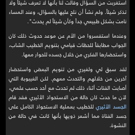
استغربت من السؤال وقالت لنا بأنها لا تعرف شيئاً ولا
تذكر شيئاً. ولم نشأ أن نلح عليها بالسؤال، وعند المساء
نامت بشكل طبيعي جداً وكأن شيئاً لم يحدث".
وعندما استفسروا من الأم عن موعد حدوث ذلك كان
الجواب مطابقاً للحظات قيامي بتنويم الخطيب الشاب،
واستحضارها الفكري من خلال جسده للحوار معها.
لقد سبق لي ولغيري من تنويم البعض واستحضار
آخرين من خلالهم والتحدث معهم. لكن الغيبوبة التي
أصابت الفتات أثناء ذلك لم تحدث مع أحد حسب علمي،
لآن ما حدث كان حالة من الاستحواذ الأثيري فقد قام
الجسد الأثيري
للخطيب بعملية الاستحواذ الكامل على
جسد الفتاة مما أشعر ذويها بأنها كانت في حالة من
النشوة.