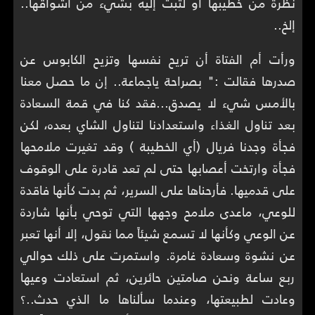
نظرة من خطيبها أو لتبث إليه بشيء من اشواقها..
إلخ..
ورأت أم الفتاة أن تريح نفسها وتزيح الكابوس عن
صدرها فقالت :" بصراحة ياجماعة.. إن ما حصل معنا
بالأمس شيء لا يصدق...فقد كنا في قمة السعادة
بعد تناول الغذاء واستعدادنا لتناول الشاي بعده، لكن
فجأة وجدنا فريال (أي الخطيبة ) وقد تغيرت ملامحها
فجأة وارتخت أعصابها حتى لم تعد قادرة على الوقوف
على قدميها. فأرحناها على السرير، ثم بدت كأنها فاقدة
للوعي، ماعدى ملامح وجهها التي توحي بأنها شاردة
عن الوعي وكأنها لا تسمع شيئاً مما نقول، إلا أنها تعبر
عن نشوة وسعادة غامرة. واستمرت على ذلك حوالي
ربع ساعة ونحن صامتين حائرين، ثم استعادت وعيها
وعادت لطبيعتها، وعندما سألناها ما الذي حدث..؟