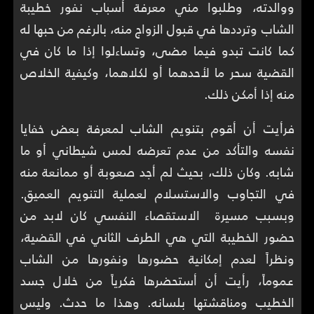
ووالدته، وطلبوا مني معرفة أسباب نفور خطيبة
الشاب وترددها في قبول الزواج منه، بالرغم من حبها له
كما كانت تبدو فيما مضى، وتساءلوا إذا ما كان في
القضية سحر ما لأحدهما أو لكلاهما، وكيفية الخلاص
منه إذا أمكن ذلك.
فرأيت أن أقوم بتنويم الشاب لمعرفة بعض خفايا
نفسه والتأكد من عدم تعرضه لمس شيطاني أو ما
شابه. وكان ذلك، بحيث لم أجد صعوبة أو ممانعة منه
في التجاوب والاستسلام لعملية التنويم العميق.
وبسبب مسيرة الاستقصاء النفسي كان لابد من
حضور الخطيبة التي هي الطرف الثاني في القضية،
ونظراً لعدم إمكانية حضورها ونفورها من الشاب
عموماً، رأيت أن أستحضرها فكرياً من خلال جسد
الخطيب ومناقشتها بلسانه. وهذا ما حدث. وليس