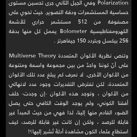
Polarization وفي الجيل الثاني جرى تحسين مستوى
حساسية المستشعرات ودقة التصوير. حيث تحوي على
مصفوفة من 512 مستشعر حراري للأشعة
الكهرومغناطيسية Bolometer يعمل كل منها بدقة
256 بيكسل وبتردد 150 جيغاهرتز .
وتنص نظرية الأكوان المتعددة Multiverse Theory
على أنّ كوننا واحدٌ من بين مجموعة واسعة ومتنوعة
من الأكوان الأخرى. لا نعرف كم يبلغ عدد تلك الأكوان
المتعددة، لكن تفترض التقديرات وجود عدد لانهائي
من الأكوان ، وتوجد هذه الأكوان -إن وجدت- خلف
أفقنا الكوني، ولم يوجد الوقت الكافي حتى يصل
الضوء القادم منها إلينا، لذا فهي من حيث المبدأ غير
قابلة للرصد ، ولكن إن كانت غير قابلة للرصد، كيف
استطاع علماء الكون مشاهدة أدلةً تُشير إليها؟!