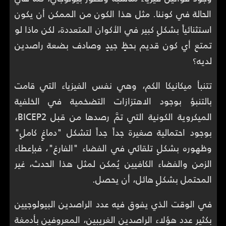
الحالة في كوننا. مثل هذا الكون من الممكن أن يكون
استثنائياً بشكلٍ كبير في الأكوان المتعددة، لكن ماذا لو
تمتع أي كون قديم بحظٍ جيدٍ وصادف بضعة راصدين
لديه؟
تتنبأ ميكانيكا الكم، وهي نفس الفيزياء التي قامت
بالتنبؤ بوجود الاهتزازات التضخمية في الخلفية
الميكروية الكونية التي تمَّ رصدها من قبل BICEP2،
بوجود احتمالية صغيرة جداً جداً لتشكل "دماغٍ كاملٍ"
وظهوره بشكلٍ تلقائي في الفضاء "الفارغ"، فبإعطاء
الزمن والفضاء الكافيين يُمكن لمثل هذا الحدث، غير
المحتمل بشكلٍ هائل، أن يحصل.
في الوقت الذي يفوق فيه عدد الراصدين البيولوجيين
بكثير عدد هؤلاء الراصدين الغريبين، المعروفين بأدمغة