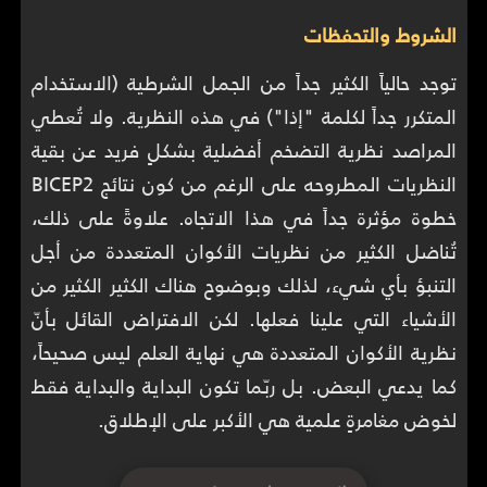
الشروط والتحفظات
توجد حالياً الكثير جداً من الجمل الشرطية (الاستخدام
المتكرر جداً لكلمة "إذا") في هذه النظرية. ولا تُعطي
المراصد نظرية التضخم أفضلية بشكلٍ فريد عن بقية
النظريات المطروحه على الرغم من كون نتائج BICEP2
خطوة مؤثرة جداً في هذا الاتجاه. علاوةً على ذلك،
تُناضل الكثير من نظريات الأكوان المتعددة من أجل
التنبؤ بأي شيء، لذلك وبوضوح هناك الكثير الكثير من
الأشياء التي علينا فعلها. لكن الافتراض القائل بأنّ
نظرية الأكوان المتعددة هي نهاية العلم ليس صحيحاً،
كما يدعي البعض. بل ربّما تكون البداية والبداية فقط
لخوض مغامرةٍ علمية هي الأكبر على الإطلاق.