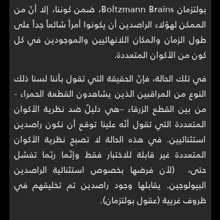
بولتزمان Boltzmann Brains، ضمن كوننا، إلا أنّ من
الممكن لهؤلاء الراصدين أن يكونوا أمراً شائعاً جداً على
طول الزمان والمكان اللانهائيين والموجودين في كل
كون من الأكوان المتعددة.
في تلك الحالة، فإنّ الحقيقة التي تقول بأننا لسنا ذلك
النوع من المراقبين الذين يشاهدون القطعة الحمراء -
من بين القطع الزرقاء –هي دليلٌ ضد نظرية الأكوان
المتعددة التي تقول أنّه علينا توقع أن نكون راصدين
استثنائيين. في هذه الحالة لا تصبح نظرية الأكوان
المتعددة غير قابلة للاختبار فقط وإنّما ربّما تفشل
حتى، (لأن فرضها بخصوص استثنائية الراصدين
البيولوجين. يقابلها وجود راصدين تم تخليقهم في
ظروف غريية (عقول بولتزمان).