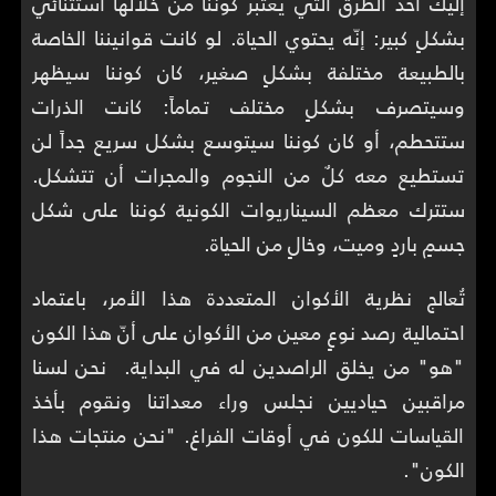
إليك أحد الطرق التي يُعتبر كوننا من خلالها استثنائي
بشكلٍ كبير: إنّه يحتوي الحياة. لو كانت قوانيننا الخاصة
بالطبيعة مختلفة بشكلٍ صغير، كان كوننا سيظهر
وسيتصرف بشكلٍ مختلف تماماً: كانت الذرات
ستتحطم، أو كان كوننا سيتوسع بشكل سريع جداً لن
تستطيع معه كلٌ من النجوم والمجرات أن تتشكل.
ستترك معظم السيناريوات الكونية كوننا على شكل
جسمٍ باردٍ وميت، وخالٍ من الحياة.
تُعالج نظرية الأكوان المتعددة هذا الأمر، باعتماد
احتمالية رصد نوعٍ معين من الأكوان على أنّ هذا الكون
"هو" من يخلق الراصدين له في البداية. نحن لسنا
مراقبين حياديين نجلس وراء معداتنا ونقوم بأخذ
القياسات للكون في أوقات الفراغ. "نحن منتجات هذا
الكون".