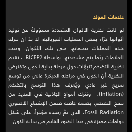
علامات المولد
لو كانت نظرية الأكوان المتعددة مسؤولةً عن توليد
أكوانها جرّاء بعض العمليات الفيزيائية، لا بدّ أن تترك
هذه العمليات بصماتها على تلك الأكوان، وهذه
العلامات ربّما يتم مشاهدتها بواسطة BICEP2. ، تقدم
نظرية التضخم تنبؤات حول مرحلة بداية الكون وتفترض
النظرية أنّ الكون في مراحله المبكرة عانى من توسعٍ
سريع غير عادي ويُعرف هذا التوسع بالتضخم
(Inflation). وتترك أمواج الجاذبية في العديد من
نسخ التضخم، بصمة خاصة ضمن الإشعاع الأحفوري
Fossil Radiation، الذي تمَّ رصده مؤخراً، على شكل
دوامات مميزة في هذا الضوء القادم من بداية الكون.