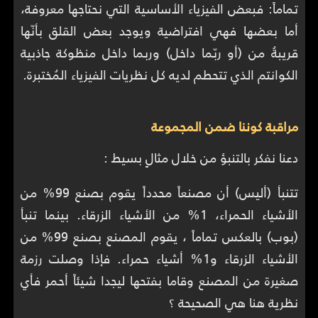
تماماً: فبعض الفيزياء الأساسية التي نحتاجها معروفة،
أما بعضها فهي افتراضية ويوجد بعض القلق بأنّها
قريبةُ من (أو ربّما داخل) وربما داخل منظوكة جاذبية
الكوانتم الذي تتحطم لديه كل نظريات الفيزياء المُختبرة.
مراقبة كوننا ضمن المجموعة
دعنا نفكر بالتنبؤ من خلال مثالٍ بسيط :
تتنبأ (أليس) أن مصنعاً محدداً يقوم بصنع 99% من
الأشياء الحمراء، 1% من الأشياء الزرقاء. بينما تنبأ
(بوب) بالعكس تماماً ، يقوم المصنع بصنع 99% من
الأشياء الزرقاء و1% أشياء حمراء. فإذا وصلت رزمة
صغيرة من المصنع وقاما بفتحها ليجدا شيئاً أحمر فأي
نظرية هنا هي الصحيحة ؟