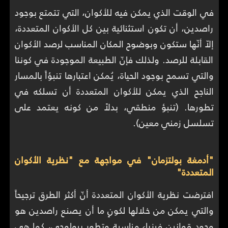
في الوقت الذي يمكن فيه للأكوان، التي تتمتع بوجود
راصدين، أن تكون استثنائية بين كل الأكوان المتعددة،
إلاّ أنّها ستكون وبوضوح المكان المناسب لرصد الأكوان
القابلة للرصد. ولذلك فإنّ الطبيعة الموجودة في كوننا
والتي تسمح بوجود الحياة، يُمكن اعتبارها تنبؤاً بالمسار
الناجح الذي يمكن للأكوان المتعددة أن تسلكه في
تطورها. (تنبؤ منطقي، بدلاً من كونه يعتمد على
تسلسل زمني معين).
"أدمغة بولتزمان" في مواجهة مع "نظرية الأكوان
المتعددة"
افترضت نظرية الأكوان المتعددة أنّ أكثر الطرق ترجيحاً
والتي يمكن من خلالها لكونٍ ما أن يصنع راصدين هو
وجود قوانين فيزياء مناسبة وتطور بيولوجي، كما هي