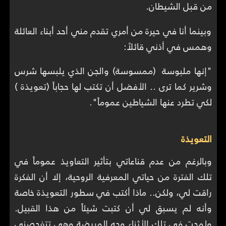
من قبل الشيطان.
وبينما أنا في حيرة من أمري تقدم مني أحد أبناء العائلة
وهمس في أذني قائلاً:
"إنها ملبوسة (ممسوسة) والجن الذي يلبسها شرس
وشرير كما ترى .. الأفضل أن تكتب لها حجاباً (تعويذة )
لكي تطرد عنها الشياطين عموماً".
التعويذة
وبالرغم من عدم قناعاتي بتأثير التعاويذ عموماً في
تلك الفترة من حياتي المعرفية الروحية، إلا أن الفكرة
راقت لي، ولكن.. ماذا أكتب في سطور التعويذة خاصة
وأنه لم يسبق لي أن كتبت شيئاً من هذا القبيل.
ولمحت في تلك الأثناء وجه المريضة وهي تتفحصني