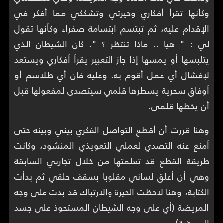
وكأنها تقرأ أفكاري وحيرتي وتشككي مما أفكر في
الإقدام عليه، ثم تبتسم ابتسامة صفراء وكأنها تقول
لي : " هيا .. ماذا تنتظر ؟ ". كان الشيطان الذي
يتلبسها أو يمسها إذا جاز التعبير يقرأ أفكاري ويستعد
لإفشال أي عمل أقوم به. وعليه فإن أي طلاسم أو
أوفاق سحرية يسطرها قلمي سيتصدى لمفعولها قبل
أن يخطها قلمي.
وهنا قررت أن أقطع التواصل الفكري بيني وبينه حتى
أمنع عنه التصدي لعملي التعويذي المنشود، وكانت
طريقة القطع قد تعلمتها من خلال تجاربي السابقة
وهي أن أعلق لساني مقلوباً بسقف حلقي ثم بدأت
الكتابة، وهنا لاحظت الحيرة والارتباك قد بدت على وجه
المريضة (أي على وجه الشيطان المستحوذ على جسد
المريضة).