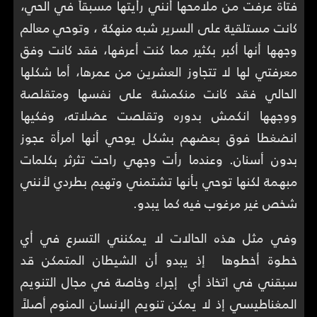
فتاة عرفت من ملامحها أنني رأيتها مسبقاً في الحي،
كانت مستلقية على السرير شبه منهكة ، وتوحي معالم
وجهها أنها أكبر بكثير مما كنت أعرفها، فقد كانت وفق
معرفتي لها لا تتجاوز العشرين من عمرها، أما شكلها
الحالي فقد كانت منكمشة على نفسها ومتقلصة
ووجهها انكمش بدوره وتقلصت عضلاته، وفكيها
انضغطا فوق بعضهم بشكل يوحي أنها امرأة عجوز
بدون أسنان. وعندما رأت وجهي راحت تثرثر بكلمات
مبهمة لكنها توحي بأنها تشتمني وتهيم بطردي لأنني
شخص غير مرغوب فيه كما يبدو.
وفي مثل هذه الحالات لا يمكنني التسرع في أي
خطوة أخطوها إذ يبدو أن الشيطان المتمكن قد
سبقني في اتخاذ أي إجراء وخاصة في مجال التنويم
المغناطيسي إذ لا يمكن تنويم الإنسان المنوم أصلاً