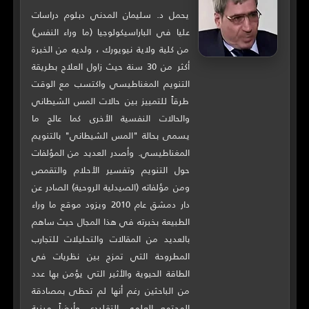
يحمل د. سليمان المدني دبلوم دراسات
عليا في الباراسيكولوجيا (ما وراء النفس)
من كلية ولاية نيويورك ، ولديه من الخبرة
أكثر من 30 سنة حيث زاول العلاج بطريقة
التنويم المغناطيسي واكتسب مع الوقت
طرقاً للتمييز بين حالات المس الشيطاني
والحالات النفسية الأخرى كما عالج ما
يسمى بحالة "المس الشيطاني" بالتنويم
المغناطيسي. وأصدر العديد من المؤلفات
حول التنويم وتفسير الأحلام والتقمص
ومن مؤلفاته (الصيدلية الروحية) الصادر عن
دار دمشق عام 2010 ويزود موقع ما وراء
الطبيعة بخبرته في هذا المجال حيث ساهم
بالعديد من المقالات والتحليلات للتجارب
المطروحة التي تمزج بين نظريات في
الطاقة الحيوية والأثير التي يؤمن بها عدد
من الباحثين رغم أنها لم تحظى بمصادقة
المجتمع العلمي التقليدي وأيضاً مبنية