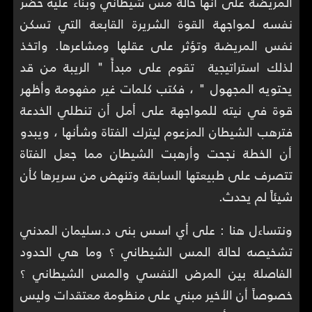
المريضة على أنها حالة مس شيطاني وبناء عليه حضر
نفسه لمواجهة القوة الشريرة القابعة التي تسكن
نفس المريضة وتؤثر على عقلها ومشاعرها. واتخذ
لذلك استراتيجية تقوم على مبدأً " الريبة من قد
يحتويه المجهول " ، فكتب كلمات غير مفهومة وأظهر
قوة في نيته للمواجهة على أمل أن تنطلي الخدعة
فترهب الشيطان المزعوم ليترك الفتاة وشأنها ، ويبدو
أن الخطة نجحت وأرهبت الشيطان مما جعل الفتاة
تتصرف على طبيعتها السابقة وتنهض من سريرها كأن
شيئاً لم يحدث.
ونتساءل هنا : على أي اسس بنى د.سليمان المدني
تشخيصه لحالة المس الشيطاني ؟ وما هي الحدود
الفاصلة بين المرض النفسي والمس الشيطاني ؟
خصوصاً أن الأخير مبني على منظومة معتقدات وليس