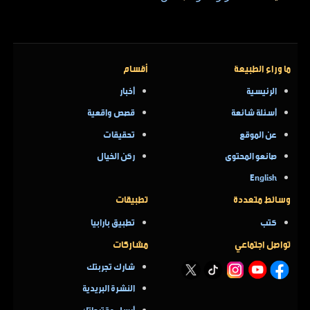
ما وراء الطبيعة
أقسام
الرئيسية
أخبار
أسئلة شائعة
قصص واقعية
عن الموقع
تحقيقات
صانعو المحتوى
ركن الخيال
English
وسائط متعددة
تطبيقات
كتب
تطبيق بارابيا
تواصل اجتماعي
مشاركات
شارك تجربتك
النشرة البريدية
أرسل مقترحاتك