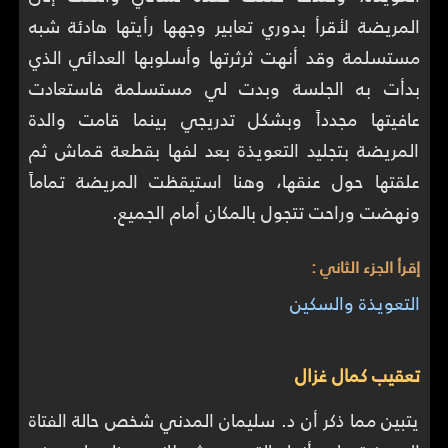
المريضة لأقرأ بدوري تعابير وجهها رأيتها هادئة شبه
مستسلمة وقد أنهت ثرثرتها وأسلوبها العدائي الذي
بدأت به الجلسة وبدت لي مستسلمة فاستعادت
عافيتها مجدداً وبشكل تدريجي بينما قامت والدة
المريضة بتجليد التعويذة بعد لفها بقطعة قماش ثم
علقتها حول عنقها، وهنا استيقظت المريضة تماماً
ونهضت وراحت تتجول بالمكان أمام الجميع.
إقرأ الجزء الثاني :
التعويذة والسكين
تعقيب كمال غزال
يتبين مما ذكر أن د. سليمان المدني شخص حالة الفتاة