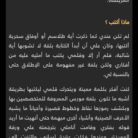
ماذا أكتب ؟
لم تكن عندي كما ذكرت أية طلاسم أو أوفاق سحرية
أكتبها، وكان علي أن أبدأ الكتابة بثقة لا تشوبها أية
شائبة، فلم أر إلا وقلمي يكتب ما أمليه عليه من
أفكاري ولكن بلغة غير مفهومة على الإطلاق حتى
بالنسبة لي.
كنت أفكر بكلمة معينة ويتحرك قلمي ليكتبها بطريقة
أشبه ما تكون بلغة مورس المعروفة للمتخصصين بها
وبكشف رموزها نقاط وخطوط قصيرة وأحياناً ما يشبه
الأحرف الصينية وأشياء أخرى مبهمة حتى أنهيت ما أريد
قوله بفكري وقامت أناملي بترجمته علي ورقة
العويذة، وعندها فككت عقدة لساني والتفت إلى