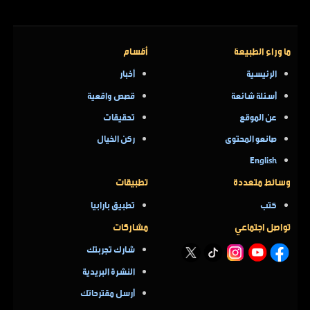
ما وراء الطبيعة
أقسام
الرئيسية
أخبار
أسئلة شائعة
قصص واقعية
عن الموقع
تحقيقات
صانعو المحتوى
ركن الخيال
English
وسائط متعددة
تطبيقات
كتب
تطبيق بارابيا
تواصل اجتماعي
مشاركات
شارك تجربتك
النشرة البريدية
أرسل مقترحاتك