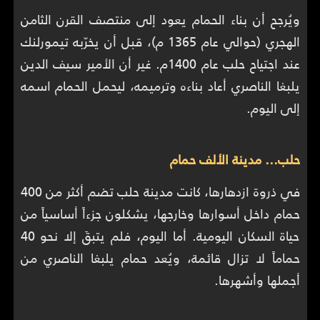
ويُرجح أن بناء الحمام يعود إلى منتصف القرن الثامن
الهجري (حوالي عام 1365 م)، قبل أن يخرّبه تيمورلنك
عند اجتياح حلب عام 1400م. غير أن الأمير سيف الدين
يلبغا الناصري أعاد بناءه وترميمه، ليحمل الحمام اسمه
إلى اليوم.
حلب... مدينة الألف حمام
في ذروة ازدهارها، كانت مدينة حلب تضم أكثر من 400
حمام داخل أسوارها وخارجها، يشكلون جزءاً أساسياً من
حياة السكان اليومية. أما اليوم، فلم يتبقَ إلا نحو 40
حماماً لا تزال قائمة، ويُعد حمام يلبغا الناصري من
أجملها وأشهرها.