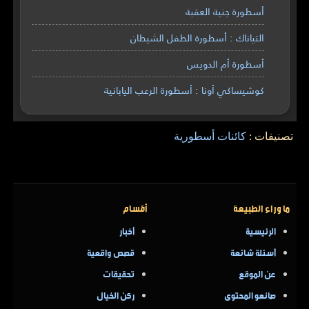
أسطورة جنية العقبة
التياناك : أسطورة الطفل الشيطان
أسطورة أم الدويس
كوشيساكي أونا : أسطورة الرعب اليابانية
تصنيفات :
كائنات أسطورية
ما وراء الطبيعة
أقسام
الرئيسية
أخبار
أسئلة شائعة
قصص واقعية
عن الموقع
تحقيقات
صانعو المحتوى
ركن الخيال