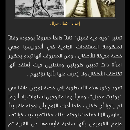
إعداد : كمال غزال
تعتبر "ويه ويه غمبل" كائناً خارقاً معروفاً بوجوده وفقاً
لمنظومة المعتقدات الجاوية في أندونيسيا وهي
قصة مخيفة للأطفال ، ومن المعروف أنها تبدو بمظهر
امرأة ذات ثديين طويلين ومتدليين حيث يُعتقد أنها
تختطف الأطفال ولا يُعرف عنها بأنها تؤذيهم .
تعود جذور هذه الأسطورة إلى قصة زوجين عاشا في
"بوكيت غمبل"، ومع أنهما متزوجين لسنوات إلا أنهما
لم ينجبا أي طفل ، ولما أدرك الزوج بأن زوجته عاقر بدأ
يمارس الزنا فعلمت زوجته بذلك فقتلته بسبب خيانته ،
وزعم القرويون بأنها ساحرة فأبعدوها عن القرية ثم