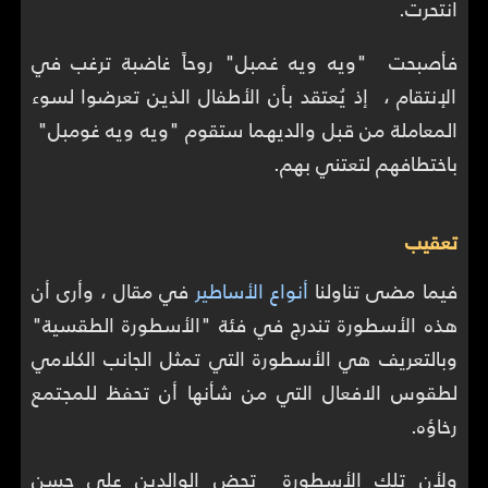
انتحرت.
فأصبحت "ويه ويه غمبل" روحاً غاضبة ترغب في
الإنتقام ، إذ يُعتقد بأن الأطفال الذين تعرضوا لسوء
المعاملة من قبل والديهما ستقوم "ويه ويه غومبل"
باختطافهم لتعتني بهم.
تعقيب
فيما مضى تناولنا
أنواع الأساطير
في مقال ، وأرى أن
هذه الأسطورة تندرج في فئة "الأسطورة الطقسية"
وبالتعريف هي الأسطورة التي تمثل الجانب الكلامي
لطقوس الافعال التي من شأنها أن تحفظ للمجتمع
رخاؤه.
ولأن تلك الأسطورة تحض الوالدين على حسن