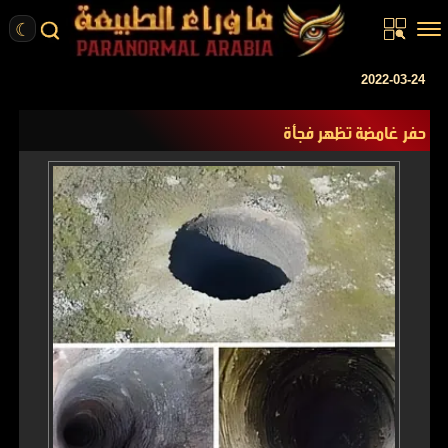
☾
الرئيسية
2022-03-24
مقالات
حفر غامضة تظهر فجأة
قصص واقعية
أخبار
تحقيقات
ركن الخيال
كتب
عن الموقع
ENGLISH