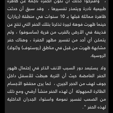
، واقترحوا كذلك أن تكون الحفرة ناجمة عن ظاهرة
طبيعية نادرة ويتعذر تفسيرها ، وقد سبق أن حدثت
ظاهرة مماثلة قبلها بـ 10 سنوات في منطقة (ريازان)
حينما ظهرت فوهة كبيرة تذكرنا بتلك الحفر التي تنتج عن
قذيفة في الأرض بالقرب من قرية (ساسوفو) ، ولم
يتمكن أي أحد من تفسير مظهر الحفرة ، وهناك حفر
مشابهة ظهرت من قبل في مناطق (روستوف) و(تولا)
الروسية.
ولا يستبعد دور السبب الآنف الذكر في إحتمال ظهور
الحفر الغامضة حيث أن التربة هبطت للأسفل داخل
جوف كهف من الحجر الجيري ، كما يرى محققو الأجسام
الطائرة المجهولة أن لهذه الحفر منشأ أرضي ومع ذلك
من الصعب تفسير نعومة واستواء الجدران الداخلية
لهذه الحفر ".