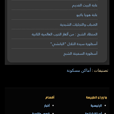
غابة البيت القديم
غابة هويا باكيو
الضباب والتجليات الشبحية
المنطاد الشبح : من ألغاز الحرب العالمية الثانية
أسطورة سيدة التلال "البانشي"
أسطورة السفينة الشبح
تصنيفات :
أماكن مسكونة
ما وراء الطبيعة
أقسام
الرئيسية
أخبار
أسئلة شائعة
قصص واقعية