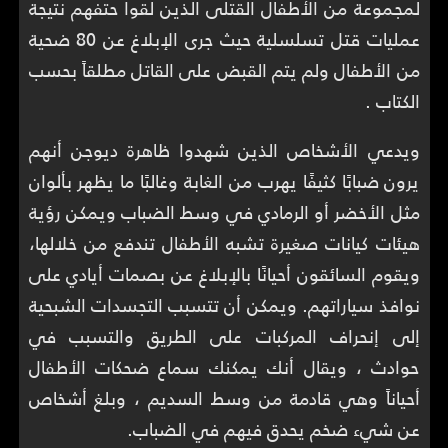
لمجموعة من الأطفال القتلى الذين لقوا حتفهم نتيجة
عمليات قتل تسلسلية حيث جرى الإبلاغ عن 80 ضحية
من الأطفال ولم يتم القبض على القاتل مطلقاً بحسب
الكتاب .
ويدعي الأشخاص الذين شهدوا ظاهرة ديوجن أنهم
يرون ضبابًا كثيفًا يهرب من الغابة وغالبًا ما يظهر بألوان
مثل الأخضر أو الرمادي في وسط الضباب ويمكن رؤية
هيئات كيانات صغيرة تشبه الأطفال تندفع من خلالها،
ويقوم السائقون أحيانًا بالإبلاغ عن بصمات أيادي على
نوافذ سياراتهم. ويمكن أن تتسبب التجسدات الشبحية
إلى إنحراف المركبات على الطريق والتسبب في
حوادث ، ويقال أنك يمكنك سماع ضحكات الأطفال
أحياناً وهي قادمة من وسط السديم ، وبلغ أشخاص
عن شيء ضخم يحدق فيهم في الضباب.