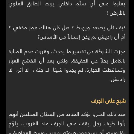
يعثروا على أي سلّم داخلي يربط الطابق العلوي
بالأرض !
كيف كان يصعد ويهبط ؟ هل كان هناك ممر مخفي ؟
أم أن راديش لم يكن إنساناً من الأساس؟
عجزت الشرطة عن تفسير ما يحدث، وقررت هدم المنارة
بالكامل بحثاً عن الحقيقة. ولكن بعد أن انقشع الغبار
وتساقطت الحجارة، لم يجدوا شيئاً. لا جثة ، لا أثر، لا
راديش.
شبح على الجرف
منذ ذلك الحين، يؤكد العديد من السكان المحليين أنهم
رأوا طيف رجل يقف على الجرف عند الغروب، يلوّح
بفانوسه، أو يسمعون صوته يهمس وسط العواصف،