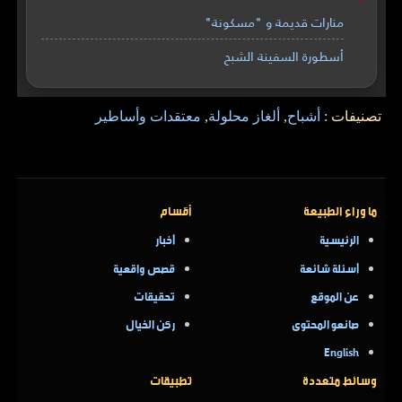
منارات قديمة و "مسكونة"
أسطورة السفينة الشبح
تصنيفات :
أشباح
,
ألغاز محلولة
,
معتقدات وأساطير
ما وراء الطبيعة
أقسام
الرئيسية
أخبار
أسئلة شائعة
قصص واقعية
عن الموقع
تحقيقات
صانعو المحتوى
ركن الخيال
English
وسائط متعددة
تطبيقات