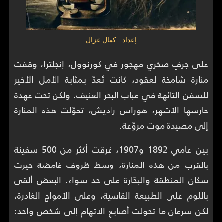
إعداد : كمال غزال
على جرفٍ صخري مهجور في كورنوول، إنجلترا، وقفت
منارة شامخة لعقود، كانت تُعدّ بمثابة الأمل الأخير
للسفن التائهة في عباب البحر العنيف. ولكن تحت عهدة
حارسها الأشهر، هوراس راديش، تحوّلت هذه المنارة
إلى مصيدة موت مروّعة.
بين عامي 1892 و1907، غرقت أكثر من 500 سفينة
بالقرب من هذه المنارة، وسط ظروف غامضة حيرت
سكان المنطقة والبحّارة على حد سواء. البعض ألقى
باللوم على الطبيعة القاسية، وعلى الأمواج الغادرة،
لكن سرعان ما تحولت أصابع الاتهام إلى شخص واحد: